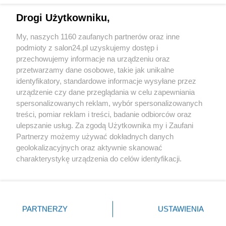
Drogi Użytkowniku,
Sport
My, naszych 1160 zaufanych partnerów oraz inne
podmioty z salon24.pl uzyskujemy dostęp i
Społeczeństwo
przechowujemy informacje na urządzeniu oraz
przetwarzamy dane osobowe, takie jak unikalne
Kultura
identyfikatory, standardowe informacje wysyłane przez
urządzenie czy dane przeglądania w celu zapewniania
spersonalizowanych reklam, wybór spersonalizowanych
treści, pomiar reklam i treści, badanie odbiorców oraz
ulepszanie usług. Za zgodą Użytkownika my i Zaufani
X
Facebook
Instagram
Youtube
Partnerzy możemy używać dokładnych danych
geolokalizacyjnych oraz aktywnie skanować
charakterystykę urządzenia do celów identyfikacji.
Web Content Media sp. z o. o. © 2022
Ponieważ cenimy Twoją prywatność, prosimy o zgodę na
korzystanie z tych technologii poprzez kliknięcie
„Akceptuję”. Zgoda jest dobrowolna i zawsze możesz ją
Pomoc
O nas
Praca
Reklama
Kontakt
zmienić/wycofać klikając przycisk ustawień prywatności
PARTNERZY
USTAWIENIA
znajdujący się w lewym dolnym rogu strony
. Niektóre