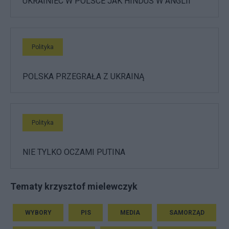
UKRAINIEC W POLSCE JAK HINDUS W ANGLII
Polityka
POLSKA PRZEGRAŁA Z UKRAINĄ
Polityka
NIE TYLKO OCZAMI PUTINA
Tematy krzysztof mielewczyk
WYBORY
PIS
MEDIA
SAMORZĄD