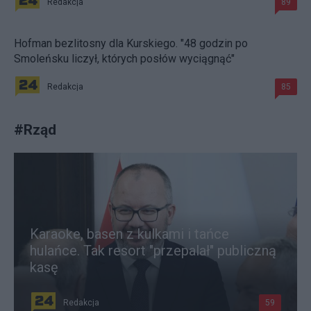
Redakcja
89
Hofman bezlitosny dla Kurskiego. "48 godzin po
Smoleńsku liczył, których posłów wyciągnąć"
Redakcja
85
#
Rząd
Karaoke, basen z kulkami i tańce
hulańce. Tak resort "przepalał" publiczną
kasę
Redakcja
59