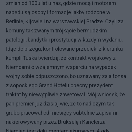
zmian od 100u lat u nas, gdzie mocą i motorem
napędu są osoby i formacje jakby rodzone w
Berlinie, Kijowie i na warszawskiej Pradze. Czyli za
komuny tak zwanym trójkącie bermudzkim
patologii, bandytki i prostytucji w każdym wydaniu.
Idąc do brzegu, kontrolowane przecieki z kierunku
kumpli Tuska twierdzą, że kontrakt wojskowy z
Niemcami o wzajemnym wsparciu na wypadek
wojny sobie odpuszczono, bo uznawany za alfonsa
z sopockiego Grand Hotelu obecny prezydent
traktat by niewątpliwie zawetował. Mój wniosek, że
pan premier już dzisiaj wie, że to nad czym tak
grubo pracował od miesięcy subtelnie zapisami
nakierowywany przez Brukselę i Kanclerza
Niemiec jest dokumentem ażurowym. A gdy