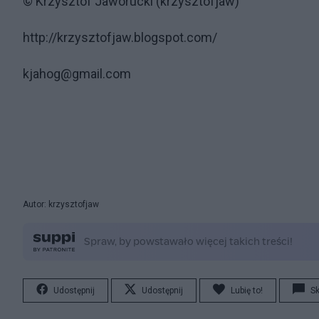
© Krzysztof Jaworucki (krzysztofjaw)
http://krzysztofjaw.blogspot.com/
kjahog@gmail.com
Autor: krzysztofjaw
Udostępnij
Udostępnij
Lubię to!
S