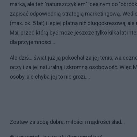
marką, ale też "naturszczykiem" idealnym do "obróbki
zapisać odpowiednią strategią marketingową. Wedl
(max. ok. 5 lat) i lepiej płatną niż długookresową, a
Mai, przed którą być może jeszcze tylko kilka lat int
dla przyjemności...
Ale dziś... świat już ją pokochał za jej tenis, walec
oczy i za jej naturalną i skromną osobowość. Więc 
osoby, ale chyba jej to nie grozi....
Zostaw za sobą dobra, miłości i mądrości ślad...