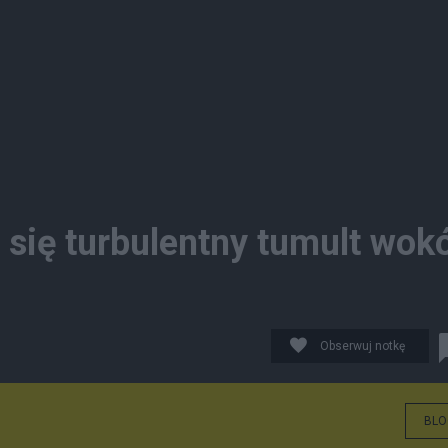
 się turbulentny tumult wok
Obserwuj notkę
BLO