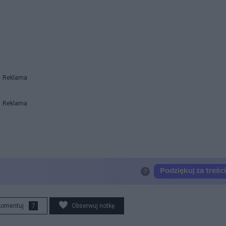
Reklama
Reklama
komentuj
7
Obserwuj notkę