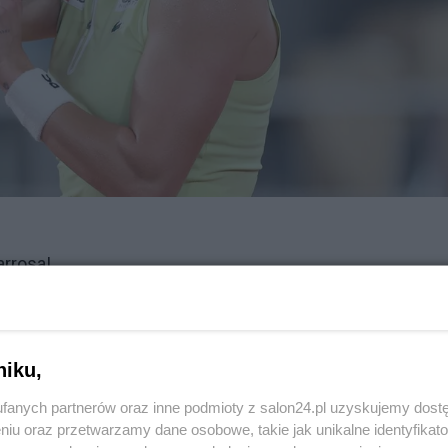
arrosa!
Reklama
4654/pisza-o-bajce-sezonu-swiatowe-media-zachwycone-
niku,
fanych partnerów oraz inne podmioty z salon24.pl uzyskujemy dost
niu oraz przetwarzamy dane osobowe, takie jak unikalne identyfikat