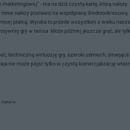
 marketingowej" - ma na dziś czystą kartę, którą należy
e mnie należy postawić na współpracę średniookresową
le mniej płatną. Wynika to przede wszystkim z wieku nasze
ensywnej gry w tenisa. Może później jeszcze grać, ale tyl
zność, techniczną wirtuozję gry, szeroki uśmiech, śmiejące
Maja nie może pójść tylko w czystą komercjalizację włas
Reklama