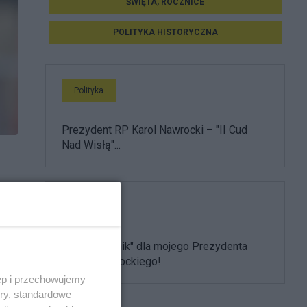
ŚWIĘTA, ROCZNICE
POLITYKA HISTORYCZNA
Polityka
Prezydent RP Karol Nawrocki – "II Cud
Nad Wisłą"...
Polityka
"Żółty kartonik" dla mojego Prezydenta
Karola Nawrockiego!
ęp i przechowujemy
ory, standardowe