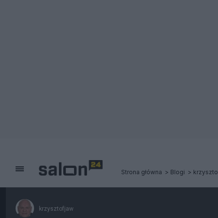
Strona główna
Blogi
krzyszto
krzysztofjaw