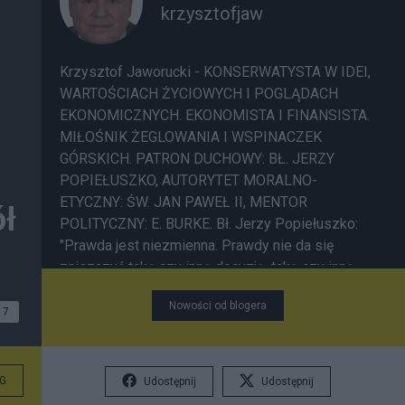
krzysztofjaw
Krzysztof Jaworucki - KONSERWATYSTA W IDEI,
WARTOŚCIACH ŻYCIOWYCH I POGLĄDACH
EKONOMICZNYCH. EKONOMISTA I FINANSISTA.
MIŁOŚNIK ŻEGLOWANIA I WSPINACZEK
GÓRSKICH. PATRON DUCHOWY: BŁ. JERZY
POPIEŁUSZKO, AUTORYTET MORALNO-
ETYCZNY: ŚW. JAN PAWEŁ II, MENTOR
ół
POLITYCZNY: E. BURKE. Bł. Jerzy Popiełuszko:
"Prawda jest niezmienna. Prawdy nie da się
zniszczyć taką czy inną decyzją, taką czy inną
ustawą"; "Gdyby większość Polaków w obecnej
Nowości od blogera
sytuacji wkroczyła na drogę prawdy, stalibyśmy
7
się wolnymi już teraz"; "Zło dobrem zwyciężaj".
Św. Jan Paweł II: "Jeśli ktoś lub coś każe Ci
sądzić, że jesteś już u kresu, nie wierz w to! Jeśli
G
Udostępnij
Udostępnij
znasz odwieczną Miłość, która Cię stworzyła";