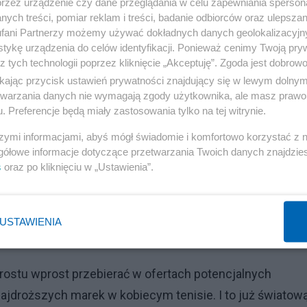
przez urządzenie czy dane przeglądania w celu zapewniania sperson
ych treści, pomiar reklam i treści, badanie odbiorców oraz ulepszan
o wokół niej i jej sztabu zacznie się po prostu istny
fani Partnerzy możemy używać dokładnych danych geolokalizacyjn
tykę urządzenia do celów identyfikacji. Ponieważ cenimy Twoją pry
z tych technologii poprzez kliknięcie „Akceptuję”. Zgoda jest dobro
ikając przycisk ustawień prywatności znajdujący się w lewym dolny
ewno będzie się jej czepiało wielu hochsztaplerów, którz
etwarzania danych nie wymagają zgody użytkownika, ale masz prawo 
o też jest duże niebezpieczeństwo.
. Preferencje będą miały zastosowania tylko na tej witrynie.
szymi informacjami, abyś mógł świadomie i komfortowo korzystać z
Reklama
gółowe informacje dotyczące przetwarzania Twoich danych znajdzi
s
oraz po kliknięciu w „Ustawienia”.
stu oddała ludziom, którzy z nią pracowali i w nią
sem oraz nigdy nie przestali w nią wierzyć. Resztę kasy
 oby nie! - może tak być, że będą to już ostatnie tak wiel
USTAWIENIA
 prostu wprost przebierać w ofertach potencjalnych
ajdroższych marek w kobiecym tenisie. I to już światow