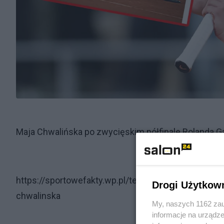
Maja Chwalińska po zwycięskim półfinale Rolanda G
https://sportowefakty.wp.pl/tenis/fototemat/125
Drogi Użytkow
chwalinska
My, naszych 1162 zau
informacje na urządze