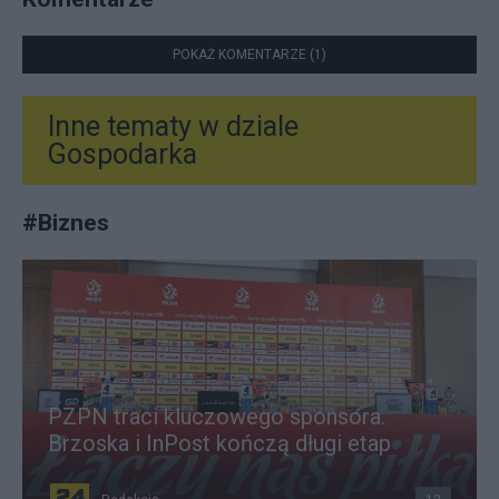
POKAŻ KOMENTARZE (1)
Inne tematy w dziale
Gospodarka
#
Biznes
PZPN traci kluczowego sponsora.
Brzoska i InPost kończą długi etap