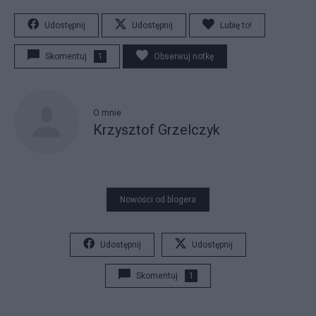
Udostępnij
Udostępnij
Lubię to!
Skomentuj
1
Obserwuj notkę
O mnie
Krzysztof Grzelczyk
Nowości od blogera
Udostępnij
Udostępnij
Skomentuj
1