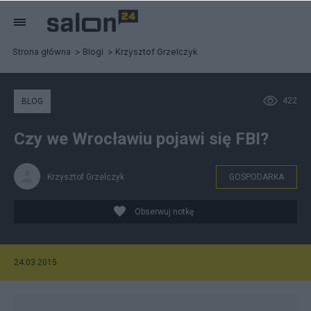
Strona główna
Blogi
Krzysztof Grzelczyk
422
BLOG
Czy we Wrocławiu pojawi się FBI?
Krzysztof Grzelczyk
GOSPODARKA
Obserwuj notkę
24.03.2015