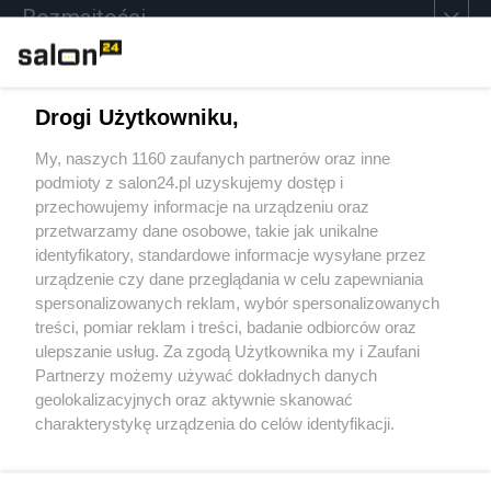
Rozmaitości
Technologie
Drogi Użytkowniku,
Sport
My, naszych 1160 zaufanych partnerów oraz inne
podmioty z salon24.pl uzyskujemy dostęp i
Społeczeństwo
przechowujemy informacje na urządzeniu oraz
przetwarzamy dane osobowe, takie jak unikalne
Kultura
identyfikatory, standardowe informacje wysyłane przez
urządzenie czy dane przeglądania w celu zapewniania
spersonalizowanych reklam, wybór spersonalizowanych
treści, pomiar reklam i treści, badanie odbiorców oraz
ulepszanie usług. Za zgodą Użytkownika my i Zaufani
X
Facebook
Instagram
Youtube
Partnerzy możemy używać dokładnych danych
geolokalizacyjnych oraz aktywnie skanować
charakterystykę urządzenia do celów identyfikacji.
Web Content Media sp. z o. o. © 2022
Ponieważ cenimy Twoją prywatność, prosimy o zgodę na
korzystanie z tych technologii poprzez kliknięcie