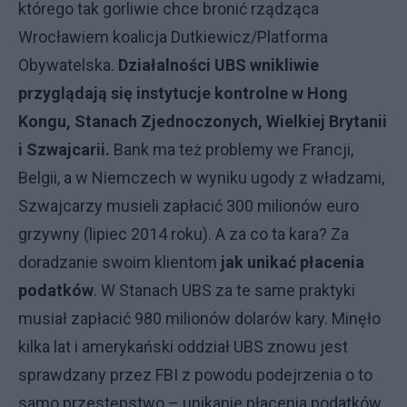
którego tak gorliwie chce bronić rządząca
Wrocławiem koalicja Dutkiewicz/Platforma
Obywatelska.
Działalności UBS wnikliwie
przyglądają się instytucje kontrolne w Hong
Kongu, Stanach Zjednoczonych, Wielkiej Brytanii
i Szwajcarii.
Bank ma też problemy we Francji,
Belgii, a w Niemczech w wyniku ugody z władzami,
Szwajcarzy musieli zapłacić 300 milionów euro
grzywny (lipiec 2014 roku). A za co ta kara? Za
doradzanie swoim klientom
jak unikać płacenia
podatków
. W Stanach UBS za te same praktyki
musiał zapłacić 980 milionów dolarów kary. Minęło
kilka lat i amerykański oddział UBS znowu jest
sprawdzany przez FBI z powodu podejrzenia o to
samo przestępstwo – unikanie płacenia podatków