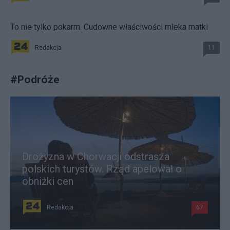
To nie tylko pokarm. Cudowne właściwości mleka matki
Redakcja
11
#
Podróże
Drożyzna w Chorwacji odstrasza
polskich turystów. Rząd apelował o
obniżki cen
Redakcja
67