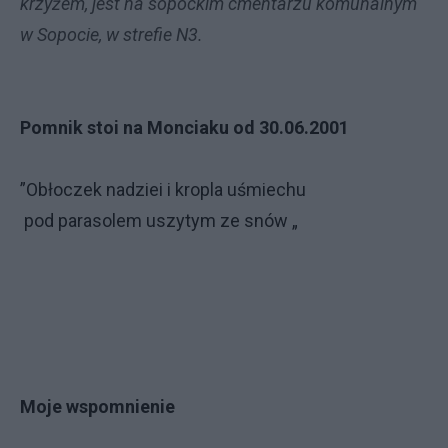
krzyżem, jest na sopockim cmentarzu komunalnym
w Sopocie, w strefie N3.
Pomnik stoi na Monciaku od 30.06.2001
”Obłoczek nadziei i kropla uśmiechu
pod parasolem uszytym ze snów „
Moje wspomnienie