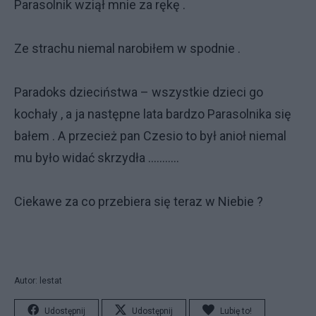
Parasolnik wziął mnie za rękę .
Ze strachu niemal narobiłem w spodnie .
Paradoks dzieciństwa – wszystkie dzieci go
kochały , a ja następne lata bardzo Parasolnika się
bałem . A przecież pan Czesio to był anioł niemal
mu było widać skrzydła ………..
Ciekawe za co przebiera się teraz w Niebie ?
Autor: lestat
Udostępnij
Udostępnij
Lubię to!