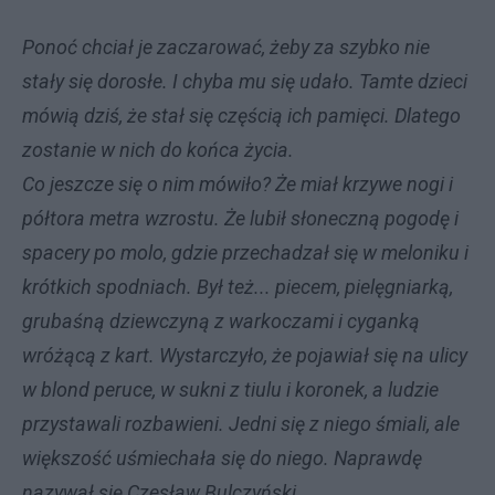
Ponoć chciał je zaczarować, żeby za szybko nie
stały się dorosłe. I chyba mu się udało. Tamte dzieci
mówią dziś, że stał się częścią ich pamięci. Dlatego
zostanie w nich do końca życia.
Co jeszcze się o nim mówiło? Że miał krzywe nogi i
półtora metra wzrostu. Że lubił słoneczną pogodę i
spacery po molo, gdzie przechadzał się w meloniku i
krótkich spodniach. Był też... piecem, pielęgniarką,
grubaśną dziewczyną z warkoczami i cyganką
wróżącą z kart. Wystarczyło, że pojawiał się na ulicy
w blond peruce, w sukni z tiulu i koronek, a ludzie
przystawali rozbawieni. Jedni się z niego śmiali, ale
większość uśmiechała się do niego. Naprawdę
nazywał się Czesław Bulczyński.