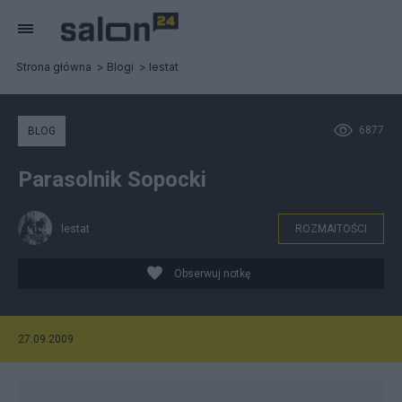
Strona główna
Blogi
lestat
6877
BLOG
Parasolnik Sopocki
lestat
ROZMAITOŚCI
Obserwuj notkę
27.09.2009