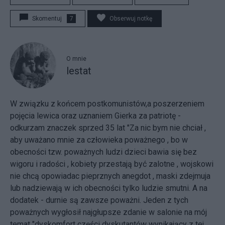
Skomentuj
7
Obserwuj notkę
O mnie
lestat
W związku z końcem postkomunistów,a poszerzeniem
pojęcia lewica oraz uznaniem Gierka za patriotę -
odkurzam znaczek sprzed 35 lat "Za nic bym nie chciał ,
aby uważano mnie za człowieka poważnego , bo w
obecności tzw. poważnych ludzi dzieci bawia się bez
wigoru i radości , kobiety przestają być zalotne , wojskowi
nie chcą opowiadac pieprznych anegdot , maski zdejmuja
lub nadziewają w ich obecności tylko ludzie smutni. A na
dodatek - durnie są zawsze poważni.
Jeden z tych
poważnych wygłosił najgłupsze zdanie w salonie na mój
temat "dyskomfort części dyskutantów wynikający z tej