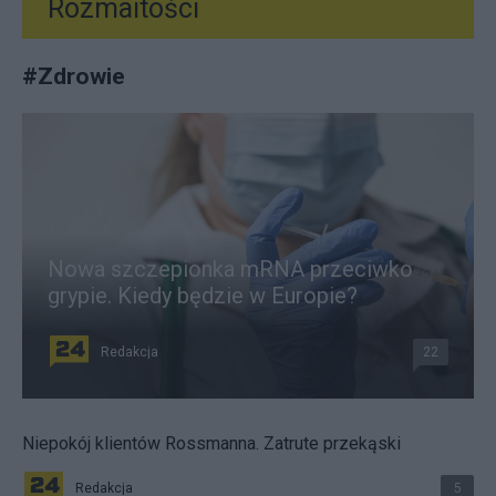
Rozmaitości
#
Zdrowie
Nowa szczepionka mRNA przeciwko
grypie. Kiedy będzie w Europie?
Redakcja
22
Niepokój klientów Rossmanna. Zatrute przekąski
Redakcja
5