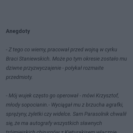
Anegdoty
- Z tego co wiemy, pracował przed wojną w cyrku
Braci Staniewskich. Może po tym okresie zostało mu
dziwne przyzwyczajenie - połykał rozmaite
przedmioty.
- Mój wujek często go operował - mówi Krzysztof,
młody sopocianin.- Wyciągał mu z brzucha agrafki,
sprężyny, żyletki czy widelce. Sam Parasolnik chwalił
się, że ma autografy wszystkich sławnych
trójmiejskich chirurgów z Kieturakisem włącznie.