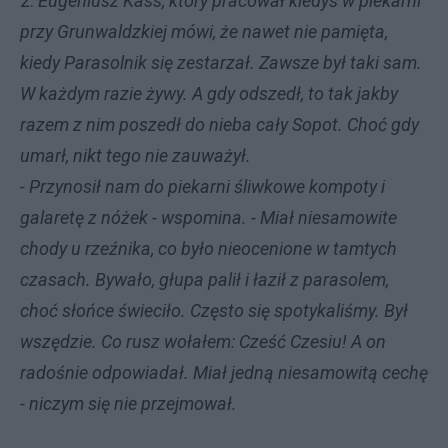
2.
Eugeniusz Kass, który pracował kiedyś w piekarni
przy Grunwaldzkiej mówi, że nawet nie pamięta,
kiedy Parasolnik się zestarzał. Zawsze był taki sam.
W każdym razie żywy. A gdy odszedł, to tak jakby
razem z nim poszedł do nieba cały Sopot. Choć gdy
umarł, nikt tego nie zauważył.
- Przynosił nam do piekarni śliwkowe kompoty i
galaretę z nóżek - wspomina. - Miał niesamowite
chody u rzeźnika, co było nieocenione w tamtych
czasach. Bywało, głupa palił i łaził z parasolem,
choć słońce świeciło. Często się spotykaliśmy. Był
wszędzie. Co rusz wołałem: Cześć Czesiu! A on
radośnie odpowiadał. Miał jedną niesamowitą cechę
- niczym się nie przejmował.