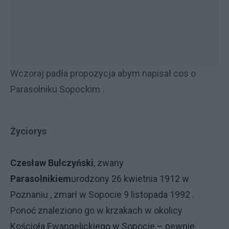
Wczoraj padła propozycja abym napisał cos o
Parasolniku Sopockim .
Życiorys
Czesław Bulczyński
, zwany
Parasolnikiem
urodzony 26 kwietnia 1912 w
Poznaniu , zmarł w Sopocie 9 listopada 1992 .
Ponoć znaleziono go w krzakach w okolicy
Kościoła Ewangelickiego w Sopocie – pewnie