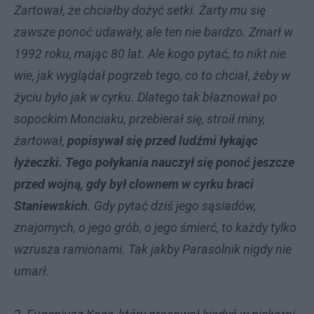
Żartował, że chciałby dożyć setki. Żarty mu się
zawsze ponoć udawały, ale ten nie bardzo. Zmarł w
1992 roku, mając 80 lat. Ale kogo pytać, to nikt nie
wie, jak wyglądał pogrzeb tego, co to chciał, żeby w
życiu było jak w cyrku. Dlatego tak błaznował po
sopockim Monciaku, przebierał się, stroił miny,
żartował,
popisywał się przed ludźmi łykając
łyżeczki. Tego połykania nauczył się ponoć jeszcze
przed wojną, gdy był clownem w cyrku braci
Staniewskich
. Gdy pytać dziś jego sąsiadów,
znajomych, o jego grób, o jego śmierć, to każdy tylko
wzrusza ramionami. Tak jakby Parasolnik nigdy nie
umarł.