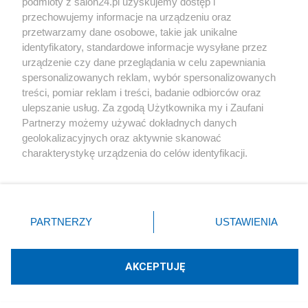
podmioty z salon24.pl uzyskujemy dostęp i
Piszą na ten temat
przechowujemy informacje na urządzeniu oraz
przetwarzamy dane osobowe, takie jak unikalne
Rafał Woś
identyfikatory, standardowe informacje wysyłane przez
urządzenie czy dane przeglądania w celu zapewniania
spersonalizowanych reklam, wybór spersonalizowanych
treści, pomiar reklam i treści, badanie odbiorców oraz
Blogi na ten temat
ulepszanie usług. Za zgodą Użytkownika my i Zaufani
Partnerzy możemy używać dokładnych danych
geolokalizacyjnych oraz aktywnie skanować
Siukum Balala
charakterystykę urządzenia do celów identyfikacji.
Ponieważ cenimy Twoją prywatność, prosimy o zgodę na
Stary Wyjadacz
korzystanie z tych technologii poprzez kliknięcie
„Akceptuję”. Zgoda jest dobrowolna i zawsze możesz ją
zmienić/wycofać klikając przycisk ustawień prywatności
report
PARTNERZY
USTAWIENIA
znajdujący się w lewym dolnym rogu strony
. Niektóre
rodzaje przetwarzania danych nie wymagają zgody
użytkownika, ale masz prawo sprzeciwić się takiemu
Napisz notkę
AKCEPTUJĘ
przetwarzaniu. Preferencje będą miały zastosowania tylko
na tej witrynie.