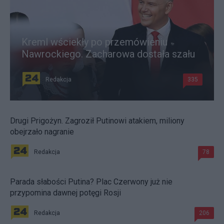
Kreml wściekły po przemówieniu
Nawrockiego. Zacharowa dostała szału
Redakcja
335
Drugi Prigożyn. Zagroził Putinowi atakiem, miliony
obejrzało nagranie
Redakcja
78
Parada słabości Putina? Plac Czerwony już nie
przypomina dawnej potęgi Rosji
Redakcja
206