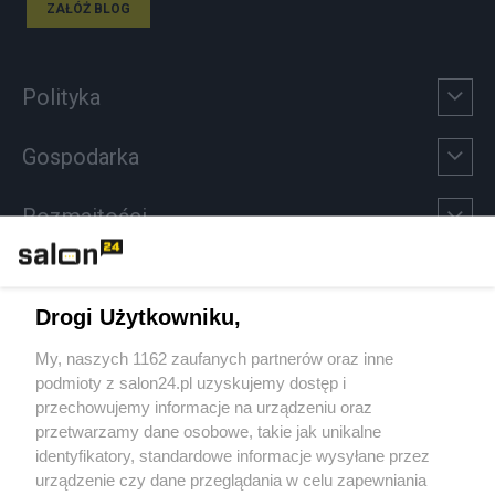
ZAŁÓŻ BLOG
Polityka
Gospodarka
Rozmaitości
Technologie
Drogi Użytkowniku,
Sport
My, naszych 1162 zaufanych partnerów oraz inne
podmioty z salon24.pl uzyskujemy dostęp i
Społeczeństwo
przechowujemy informacje na urządzeniu oraz
przetwarzamy dane osobowe, takie jak unikalne
Kultura
identyfikatory, standardowe informacje wysyłane przez
urządzenie czy dane przeglądania w celu zapewniania