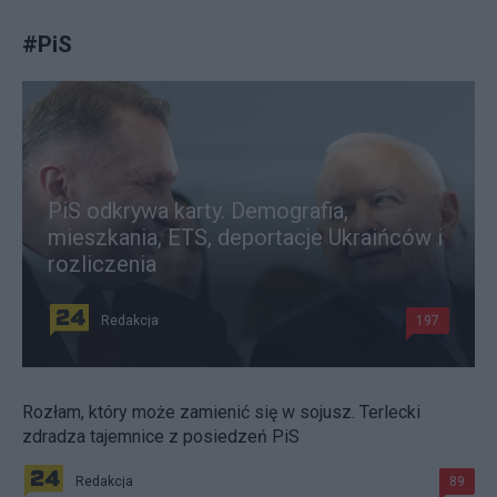
#
PiS
PiS odkrywa karty. Demografia,
mieszkania, ETS, deportacje Ukraińców i
rozliczenia
Redakcja
197
Rozłam, który może zamienić się w sojusz. Terlecki
zdradza tajemnice z posiedzeń PiS
Redakcja
89