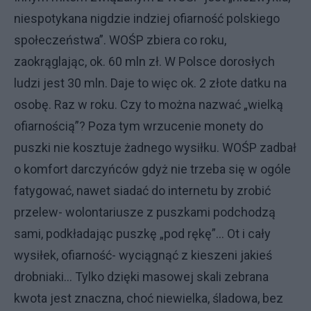
niespotykana nigdzie indziej ofiarność polskiego
społeczeństwa”. WOŚP zbiera co roku,
zaokrąglając, ok. 60 mln zł. W Polsce dorosłych
ludzi jest 30 mln. Daje to więc ok. 2 złote datku na
osobę. Raz w roku. Czy to można nazwać „wielką
ofiarnością”? Poza tym wrzucenie monety do
puszki nie kosztuje żadnego wysiłku. WOŚP zadbał
o komfort darczyńców gdyż nie trzeba się w ogóle
fatygować, nawet siadać do internetu by zrobić
przelew- wolontariusze z puszkami podchodzą
sami, podkładając puszkę „pod rękę”… Ot i cały
wysiłek, ofiarność- wyciągnąć z kieszeni jakieś
drobniaki… Tylko dzięki masowej skali zebrana
kwota jest znaczna, choć niewielka, śladowa, bez