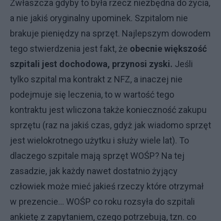
Zwłaszcza gdyby to była rzecz niezbędna do życia,
a nie jakiś oryginalny upominek. Szpitalom nie
brakuje pieniędzy na sprzęt. Najlepszym dowodem
tego stwierdzenia jest fakt, że
obecnie większość
szpitali jest dochodowa, przynosi zyski.
Jeśli
tylko szpital ma kontrakt z NFZ, a inaczej nie
podejmuje się leczenia, to w wartość tego
kontraktu jest wliczona także konieczność zakupu
sprzętu (raz na jakiś czas, gdyż jak wiadomo sprzęt
jest wielokrotnego użytku i służy wiele lat). To
dlaczego szpitale mają sprzęt WOŚP? Na tej
zasadzie, jak każdy nawet dostatnio żyjący
człowiek może mieć jakieś rzeczy które otrzymał
w prezencie… WOŚP co roku rozsyła do szpitali
ankietę z zapytaniem, czego potrzebują, tzn. co