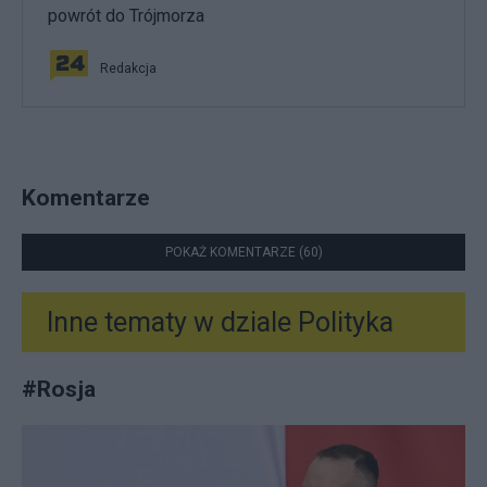
powrót do Trójmorza
Redakcja
Komentarze
POKAŻ KOMENTARZE (60)
Inne tematy w dziale
Polityka
#
Rosja