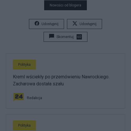
Nowości od blogera
Udostępnij
Udostępnij
Skomentuj
60
Polityka
Kreml wściekły po przemówieniu Nawrockiego.
Zacharowa dostała szału
Redakcja
Polityka