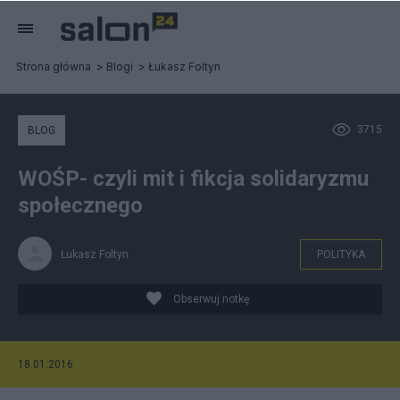
Strona główna
Blogi
Łukasz Foltyn
3715
BLOG
WOŚP- czyli mit i fikcja solidaryzmu
społecznego
Łukasz Foltyn
POLITYKA
Obserwuj notkę
18.01.2016