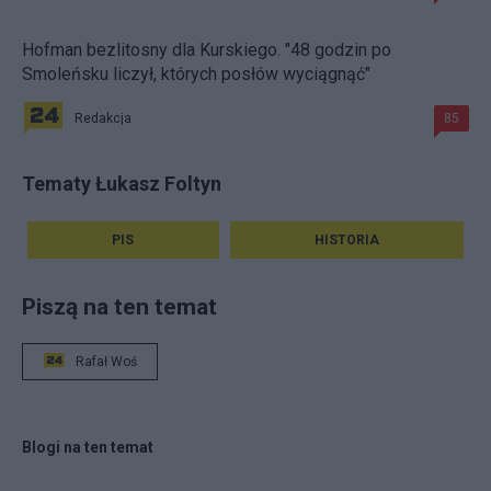
Hofman bezlitosny dla Kurskiego. "48 godzin po
Smoleńsku liczył, których posłów wyciągnąć"
Redakcja
85
Tematy Łukasz Foltyn
PIS
HISTORIA
Piszą na ten temat
Rafał Woś
Blogi na ten temat