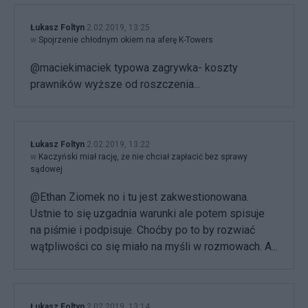
Łukasz Foltyn
2.02.2019, 13:25
w
Spojrzenie chłodnym okiem na aferę K-Towers
@maciekimaciek typowa zagrywka- koszty
prawników wyższe od roszczenia...
Łukasz Foltyn
2.02.2019, 13:22
w
Kaczyński miał rację, że nie chciał zapłacić bez sprawy
sądowej
@Ethan Ziomek no i tu jest zakwestionowana.
Ustnie to się uzgadnia warunki ale potem spisuje
na piśmie i podpisuje. Choćby po to by rozwiać
wątpliwości co się miało na myśli w rozmowach. A...
Łukasz Foltyn
2.02.2019, 13:14