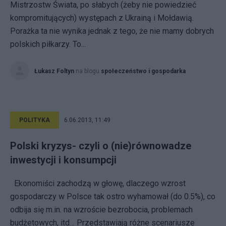
Mistrzostw Świata, po słabych (żeby nie powiedzieć
kompromitujących) występach z Ukrainą i Mołdawią.
Porażka ta nie wynika jednak z tego, że nie mamy dobrych
polskich piłkarzy. To...
Łukasz Foltyn
na blogu
społeczeństwo i gospodarka
POLITYKA
6.06.2013, 11:49
Polski kryzys- czyli o (nie)równowadze
inwestycji i konsumpcji
Ekonomiści zachodzą w głowę, dlaczego wzrost
gospodarczy w Polsce tak ostro wyhamował (do 0.5%), co
odbija się m.in. na wzroście bezrobocia, problemach
budżetowych, itd… Przedstawiają różne scenariusze