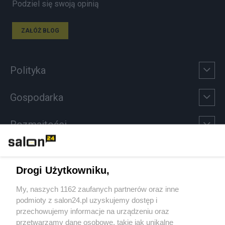
Podziel się swoją opinią
ZAŁÓŻ BLOG
Polityka
Gospodarka
Rozmaitości
Technologie
Drogi Użytkowniku,
Sport
My, naszych 1162 zaufanych partnerów oraz inne
podmioty z salon24.pl uzyskujemy dostęp i
Społeczeństwo
przechowujemy informacje na urządzeniu oraz
przetwarzamy dane osobowe, takie jak unikalne