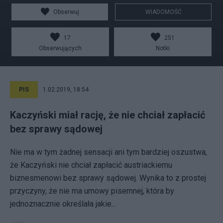
Obserwuj
WIADOMOŚĆ
17
251
Obserwujących
Notki
PIS
1.02.2019, 18:54
Kaczyński miał rację, że nie chciał zapłacić
bez sprawy sądowej
Nie ma w tym żadnej sensacji ani tym bardziej oszustwa,
że Kaczyński nie chciał zapłacić austriackiemu
biznesmenowi bez sprawy sądowej. Wynika to z prostej
przyczyny, że nie ma umowy pisemnej, która by
jednoznacznie określała jakie...