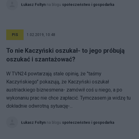
Łukasz Foltyn
na blogu
społeczeństwo i gospodarka
PIS
1.02.2019, 10:48
To nie Kaczyński oszukał- to jego próbują
oszukać i szantażować?
W TVN24 powtarzają stale opinię, że "taśmy
Kaczyńskiego" pokazują, że Kaczyński oszukał
austriackiego biznesmena- zamówił coś u niego, a po
wykonaniu prac nie chce zapłacić. Tymczasem ja widzę tu
dokładnie odwrotną sytuację-...
Łukasz Foltyn
na blogu
społeczeństwo i gospodarka