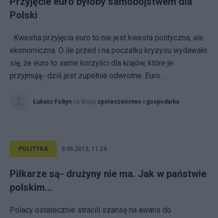
Przyjęcie euro byłoby samobójstwem dla
Polski
Kwestia przyjęcia euro to nie jest kwesta polityczna, ale
ekonomiczna. O ile przed i na poczatku kryzysu wydawało
się, że euro to same korzyści dla krajów, które je
przyjmują- dziś jest zupełnie odwrotne. Euro...
Łukasz Foltyn
na blogu
społeczeństwo i gospodarka
POLITYKA
8.06.2013, 11:24
Piłkarze są- drużyny nie ma. Jak w państwie
polskim...
Polacy ostatecznie stracili szansę na awans do