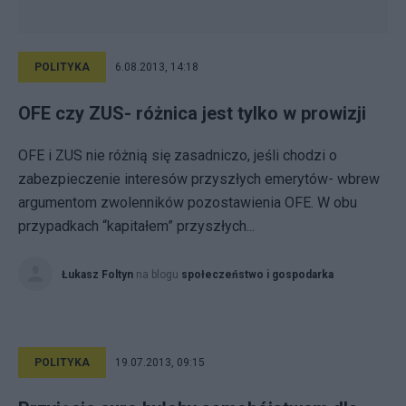
POLITYKA
6.08.2013, 14:18
OFE czy ZUS- różnica jest tylko w prowizji
OFE i ZUS nie różnią się zasadniczo, jeśli chodzi o
zabezpieczenie interesów przyszłych emerytów- wbrew
argumentom zwolenników pozostawienia OFE. W obu
przypadkach “kapitałem” przyszłych...
Łukasz Foltyn
na blogu
społeczeństwo i gospodarka
POLITYKA
19.07.2013, 09:15