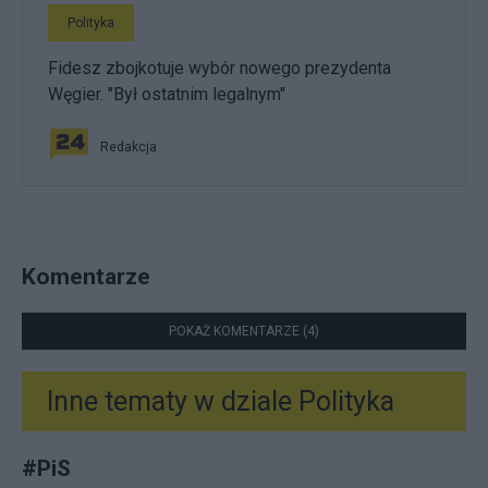
Polityka
Fidesz zbojkotuje wybór nowego prezydenta
Węgier. "Był ostatnim legalnym"
Redakcja
Komentarze
POKAŻ KOMENTARZE (4)
Inne tematy w dziale
Polityka
#
PiS