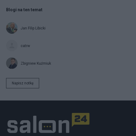
Blogi na ten temat
Jan Filip Libicki
catrw
Zbigniew Kuźmiuk
Napisz notkę