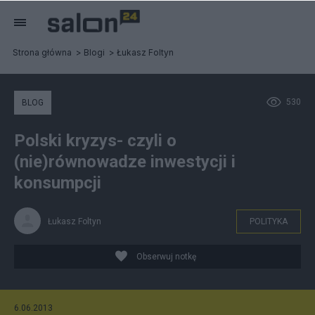
Strona główna
Blogi
Łukasz Foltyn
530
BLOG
Polski kryzys- czyli o
(nie)równowadze inwestycji i
konsumpcji
Łukasz Foltyn
POLITYKA
Obserwuj notkę
6.06.2013