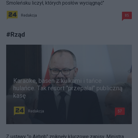
Smoleńsku liczył, których posłów wyciągnąć"
Redakcja
85
#
Rząd
Karaoke, basen z kulkami i tańce
hulańce. Tak resort "przepalał" publiczną
kasę
Redakcja
57
Z ustawy "o Airbnb" zniknęły kluczowe zapisy. Ministra