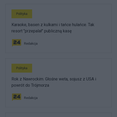
Polityka
Karaoke, basen z kulkami i tańce hulańce. Tak
resort "przepalał" publiczną kasę
Redakcja
Polityka
Rok z Nawrockim. Głośne weta, sojusz z USA i
powrót do Trójmorza
Redakcja