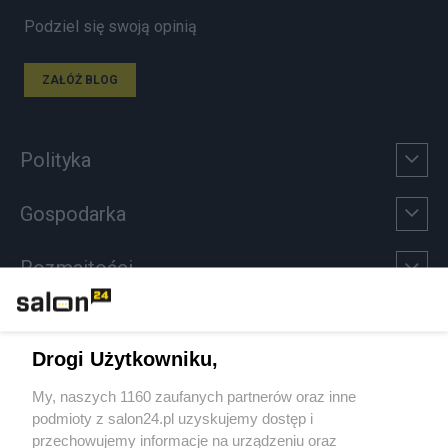
Podziel się swoją opinią
ZAŁÓŻ BLOG
Polityka
Gospodarka
Rozmaitości
Technologie
Drogi Użytkowniku,
Sport
My, naszych 1160 zaufanych partnerów oraz inne
podmioty z salon24.pl uzyskujemy dostęp i
Społeczeństwo
przechowujemy informacje na urządzeniu oraz