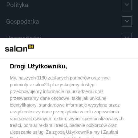
Polityka
Gospodarka
Rozmaitości
Technologie
Drogi Użytkowniku,
Sport
My, naszych 1160 zaufanych partnerów oraz inne
podmioty z salon24.pl uzyskujemy dostęp i
Społeczeństwo
przechowujemy informacje na urządzeniu oraz
przetwarzamy dane osobowe, takie jak unikalne
Kultura
identyfikatory, standardowe informacje wysyłane przez
urządzenie czy dane przeglądania w celu zapewniania
spersonalizowanych reklam, wybór spersonalizowanych
treści, pomiar reklam i treści, badanie odbiorców oraz
ulepszanie usług. Za zgodą Użytkownika my i Zaufani
X
Facebook
Instagram
Youtube