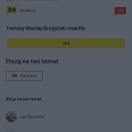
Redakcja
100
Tematy Maciej Krogulski overtly
USA
Piszą na ten temat
Rafał Woś
Blogi na ten temat
Jan Filip Libicki