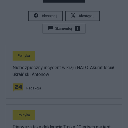
Udostępnij
Udostępnij
Skomentuj
1
Polityka
Niebezpieczny incydent w kraju NATO. Akurat leciał
ukraiński Antonow
Redakcja
Polityka
Pierwsza taka deklaracja Tuska. "Giertych nie jest