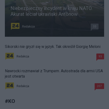
Niebezpieczny incydent w kraju NATO.
Akurat leciał ukraiński Antonow
Redakcja
33
Sikorski nie gryzł się w język. Tak określił Giorgię Meloni
Redakcja
93
Nawrocki rozmawiał z Trumpem. Autostrada dla armii USA
jest otwarta
Redakcja
207
#
KO