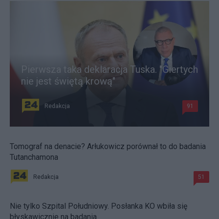
Pierwsza taka deklaracja Tuska. "Giertych
nie jest świętą krową"
Redakcja
91
Tomograf na denacie? Arłukowicz porównał to do badania
Tutanchamona
Redakcja
51
Nie tylko Szpital Południowy. Posłanka KO wbiła się
błyskawicznie na badania