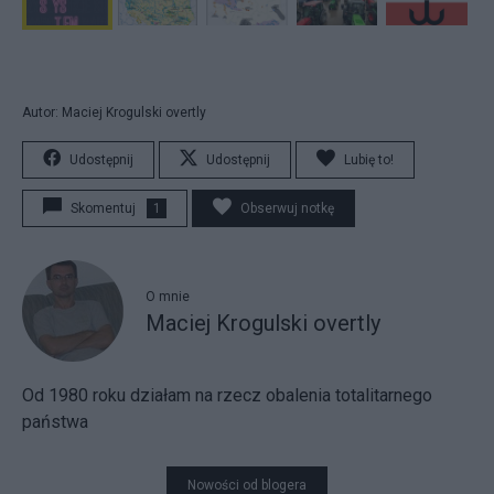
Autor: Maciej Krogulski overtly
Udostępnij
Udostępnij
Lubię to!
Skomentuj
1
Obserwuj notkę
O mnie
Maciej Krogulski overtly
Od 1980 roku działam na rzecz obalenia totalitarnego
państwa
Nowości od blogera