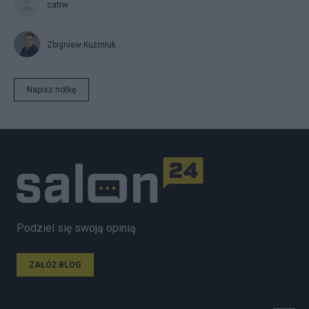
catrw
Zbigniew Kuźmiuk
Napisz notkę
Podziel się swoją opinią
ZAŁÓŻ BLOG