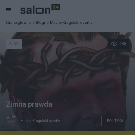
Strona główna
Blogi
Maciej Krogulski overtly
240
BLOG
Zimna prawda
Maciej Krogulski overtly
POLITYKA
Lot nad kukułczym gniazdem