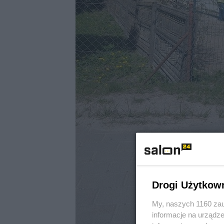
Drogi Użytkow
My, naszych 1160 zau
informacje na urządze