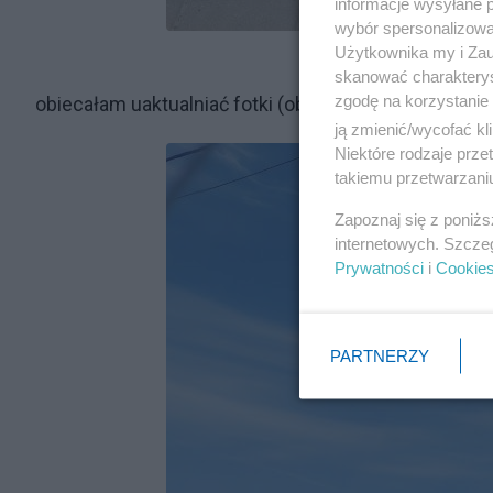
informacje wysyłane 
wybór spersonalizowan
Użytkownika my i Zau
skanować charakterys
zgodę na korzystanie 
obiecałam uaktualniać fotki (obiecane - dotrzymane); 
ją zmienić/wycofać kl
Niektóre rodzaje prz
takiemu przetwarzaniu
Zapoznaj się z poniż
internetowych. Szcze
Prywatności
i
Cookie
PARTNERZY