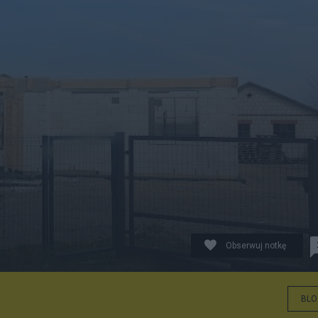
Obserwuj notkę
BLO