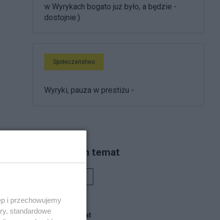
w Wyrykach bogato już było, a będzie -
dostojnie:)
Społeczeństwo
Wyryki, pauza w prestiżu -
Piszą na ten temat
Rafał Woś
ęp i przechowujemy
ory, standardowe
Blogi na ten temat