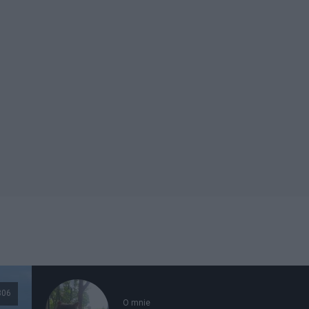
306
O mnie