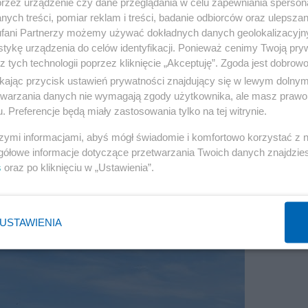
przez urządzenie czy dane przeglądania w celu zapewniania sperson
ych treści, pomiar reklam i treści, badanie odbiorców oraz ulepszan
fani Partnerzy możemy używać dokładnych danych geolokalizacyjn
tykę urządzenia do celów identyfikacji. Ponieważ cenimy Twoją pry
z tych technologii poprzez kliknięcie „Akceptuję”. Zgoda jest dobro
tak jest dziś, czyli po 12 dniach:
ikając przycisk ustawień prywatności znajdujący się w lewym dolny
etwarzania danych nie wymagają zgody użytkownika, ale masz prawo 
. Preferencje będą miały zastosowania tylko na tej witrynie.
szymi informacjami, abyś mógł świadomie i komfortowo korzystać z
gółowe informacje dotyczące przetwarzania Twoich danych znajdzi
s
oraz po kliknięciu w „Ustawienia”.
USTAWIENIA