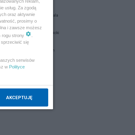
alizowanych reklam,
ie usług. Za zgodą
ych oraz aktywnie
Siukum Balala
watność, prosimy o
wolna i zawsze możesz
Jan Filip Libicki
m rogu strony
.
sprzeciwić się
brat Damian
 naszych serwisów
esz w
Polityce
Napisz notkę
AKCEPTUJĘ