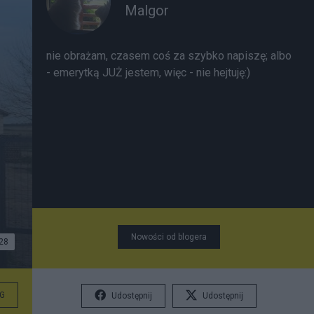
Malgor
nie obrażam, czasem coś za szybko napiszę; albo
- emerytką JUŻ jestem, więc - nie hejtuję:)
Nowości od blogera
28
G
Udostępnij
Udostępnij