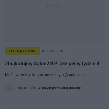
SPOŁECZEŃSTWO
3.07.2026, 12:50
Zbojkotujmy Salon24! Przez pełny tydzień!
Może wreszcie kogoś ruszy z tym @ adminem
HareM
na blogu
z pozycji prawoskrzydłowego