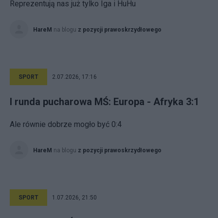
Reprezentują nas już tylko Iga i HuHu
HareM
na blogu
z pozycji prawoskrzydłowego
SPORT
2.07.2026, 17:16
I runda pucharowa MŚ: Europa - Afryka 3:1
Ale równie dobrze mogło być 0:4
HareM
na blogu
z pozycji prawoskrzydłowego
SPORT
1.07.2026, 21:50