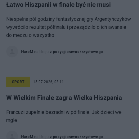
Łatwo Hiszpanii w finale być nie musi
Niespełna pół godziny fantastycznej gry Argentyńczyków
wywróciło rezultat półfinału i przesądziło o ich awansie
do meczu o wszystko
HareM
na blogu
z pozycji prawoskrzydłowego
SPORT
15.07.2026, 08:11
W Wielkim Finale zagra Wielka Hiszpania
Francuzi zupełnie bezradni w półfinale. Jak dzieci we
mgle
HareM
na blogu
z pozycji prawoskrzydłowego