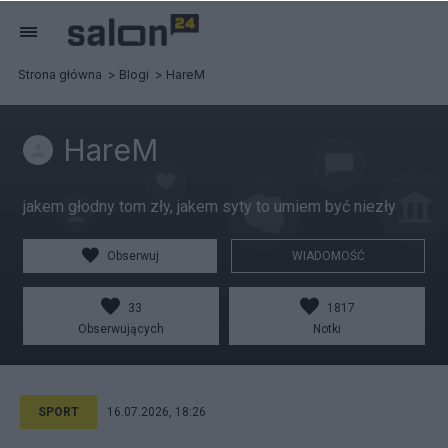
Strona główna
Blogi
HareM
HareM
jakem głodny tom zły, jakem syty to umiem być niezły
Obserwuj
WIADOMOŚĆ
33
1817
Obserwujących
Notki
SPORT
16.07.2026, 18:26