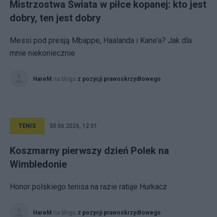
Mistrzostwa Świata w piłce kopanej: kto jest
dobry, ten jest dobry
Messi pod presją Mbappe, Haalanda i Kane’a? Jak dla
mnie niekoniecznie
HareM
na blogu
z pozycji prawoskrzydłowego
TENIS
30.06.2026, 12:01
Koszmarny pierwszy dzień Polek na
Wimbledonie
Honor polskiego tenisa na razie ratuje Hurkacz
HareM
na blogu
z pozycji prawoskrzydłowego