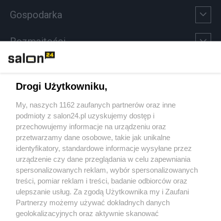
Gospodarka
Rozmaitości
Technologie
Drogi Użytkowniku,
Sport
My, naszych 1162 zaufanych partnerów oraz inne
podmioty z salon24.pl uzyskujemy dostęp i
Społeczeństwo
przechowujemy informacje na urządzeniu oraz
przetwarzamy dane osobowe, takie jak unikalne
Kultura
identyfikatory, standardowe informacje wysyłane przez
urządzenie czy dane przeglądania w celu zapewniania
spersonalizowanych reklam, wybór spersonalizowanych
treści, pomiar reklam i treści, badanie odbiorców oraz
ulepszanie usług. Za zgodą Użytkownika my i Zaufani
X
Facebook
Instagram
Youtube
Partnerzy możemy używać dokładnych danych
geolokalizacyjnych oraz aktywnie skanować