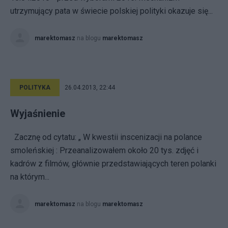
utrzymujący pata w świecie polskiej polityki okazuje się...
marektomasz
na blogu
marektomasz
POLITYKA
26.04.2013, 22:44
Wyjaśnienie
Zacznę od cytatu: „ W kwestii inscenizacji na polance
smoleńskiej : Przeanalizowałem około 20 tys. zdjęć i
kadrów z filmów, głównie przedstawiających teren polanki
na którym...
marektomasz
na blogu
marektomasz