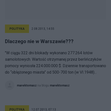
POLITYKA
2.08.2013, 14:55
Dlaczego nie w Warszawie???
"W ciągu 322 dni blokady wykonano 277.264 lotów
samolotowych. Wartość otrzymanej przez berlińczyków
pomocy wyniosła 224.000.000 $. Dziennie transportowano
do “oblężonego miasta” od 500-700 ton (w VI.1948)...
marektomasz
na blogu
marektomasz
POLITYKA
12.07.2013, 07:13