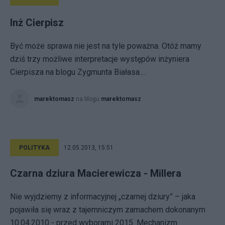
Inż Cierpisz
Być może sprawa nie jest na tyle poważna. Otóż mamy
dziś trzy możliwe interpretacje występów inżyniera
Cierpisza na blogu Zygmunta Białasa....
marektomasz
na blogu
marektomasz
POLITYKA
12.05.2013, 15:51
Czarna dziura Macierewicza - Millera
Nie wyjdziemy z informacyjnej „czarnej dziury” – jaka
pojawiła się wraz z tajemniczym zamachem dokonanym
10.04.2010 - przed wyborami 2015. Mechanizm