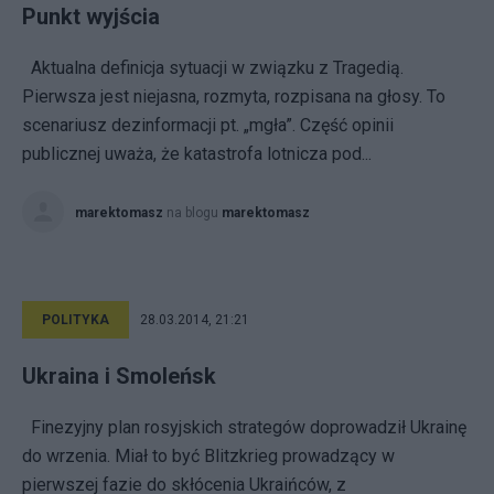
Punkt wyjścia
Aktualna definicja sytuacji w związku z Tragedią.
Pierwsza jest niejasna, rozmyta, rozpisana na głosy. To
scenariusz dezinformacji pt. „mgła”. Część opinii
publicznej uważa, że katastrofa lotnicza pod...
marektomasz
na blogu
marektomasz
POLITYKA
28.03.2014, 21:21
Ukraina i Smoleńsk
Finezyjny plan rosyjskich strategów doprowadził Ukrainę
do wrzenia. Miał to być Blitzkrieg prowadzący w
pierwszej fazie do skłócenia Ukraińców, z