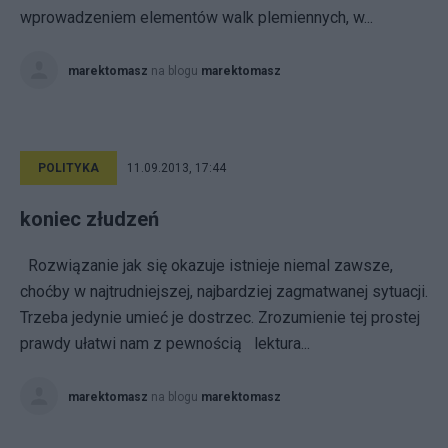
wprowadzeniem elementów walk plemiennych, w...
marektomasz
na blogu
marektomasz
POLITYKA
11.09.2013, 17:44
koniec złudzeń
Rozwiązanie jak się okazuje istnieje niemal zawsze,
choćby w najtrudniejszej, najbardziej zagmatwanej sytuacji.
Trzeba jedynie umieć je dostrzec. Zrozumienie tej prostej
prawdy ułatwi nam z pewnością lektura...
marektomasz
na blogu
marektomasz