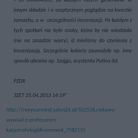
7-10 osobowych, za każdym razem generalnie w
innym składzie i o sceptycznym poglądzie na kwestie
zamachu, a w
szczególności inscenizacji. Po każdym z
tych spotkań nie było osoby, która by nie wiedziała
(nie na zasadzie wiary), iż mieliśmy do czynienia z
inscenizacją. Szczególnie kobiety zauważały np. inny
sposób ubrania np. Szojgu, asystenta Putina itd.
PZDR
3ZET 25.04.2013
14:19”
http://freeyourmind.salon24.pl/502558,ciekawy-
wywiad-z-profesorem-
katastrofologii#comment_7582155