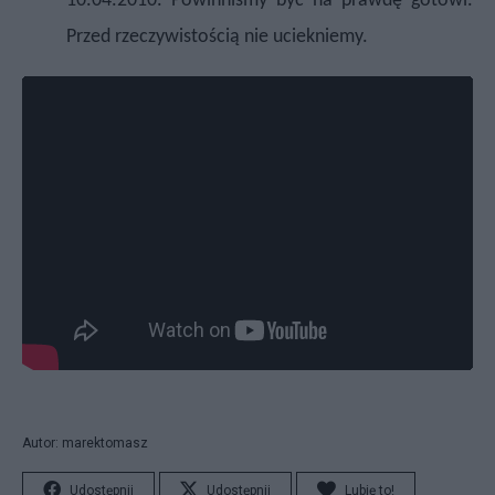
10.04.2010. Powinniśmy być na prawdę gotowi.
Przed rzeczywistością nie uciekniemy.
Autor: marektomasz
Udostępnij
Udostępnij
Lubię to!