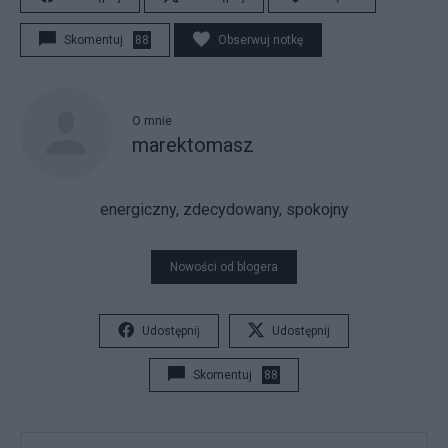
Skomentuj
88
Obserwuj notkę
O mnie
marektomasz
energiczny, zdecydowany, spokojny
Nowości od blogera
Udostępnij
Udostępnij
Skomentuj
88