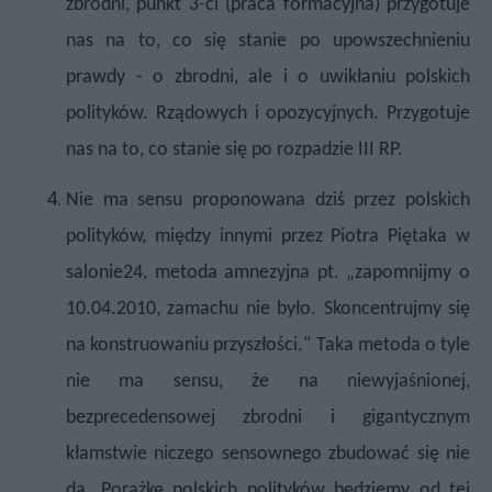
zbrodni, punkt 3-ci (praca formacyjna) przygotuje
nas na to, co się stanie po upowszechnieniu
prawdy - o zbrodni, ale i o uwikłaniu polskich
polityków. Rządowych i opozycyjnych.
Przygotuje
nas na to, co stanie się po rozpadzie III RP.
Nie ma sensu proponowana dziś przez polskich
polityków, między innymi przez Piotra Piętaka w
salonie24, metoda amnezyjna pt. „zapomnijmy o
10.04.2010, zamachu nie było. Skoncentrujmy się
na konstruowaniu przyszłości."
Taka metoda o tyle
nie ma sensu, że na niewyjaśnionej,
bezprecedensowej zbrodni i gigantycznym
kłamstwie niczego sensownego zbudować się nie
da. Porażkę polskich polityków będziemy od tej