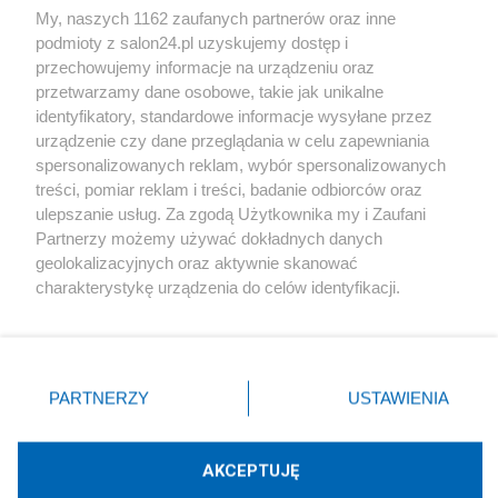
My, naszych 1162 zaufanych partnerów oraz inne
podmioty z salon24.pl uzyskujemy dostęp i
Społeczeństwo
przechowujemy informacje na urządzeniu oraz
przetwarzamy dane osobowe, takie jak unikalne
Kultura
identyfikatory, standardowe informacje wysyłane przez
urządzenie czy dane przeglądania w celu zapewniania
spersonalizowanych reklam, wybór spersonalizowanych
treści, pomiar reklam i treści, badanie odbiorców oraz
ulepszanie usług. Za zgodą Użytkownika my i Zaufani
X
Facebook
Instagram
Youtube
Partnerzy możemy używać dokładnych danych
geolokalizacyjnych oraz aktywnie skanować
charakterystykę urządzenia do celów identyfikacji.
Web Content Media sp. z o. o. © 2022
Ponieważ cenimy Twoją prywatność, prosimy o zgodę na
korzystanie z tych technologii poprzez kliknięcie
„Akceptuję”. Zgoda jest dobrowolna i zawsze możesz ją
Pomoc
O nas
Praca
Reklama
Kontakt
zmienić/wycofać klikając przycisk ustawień prywatności
PARTNERZY
USTAWIENIA
znajdujący się w lewym dolnym rogu strony
. Niektóre
rodzaje przetwarzania danych nie wymagają zgody
użytkownika, ale masz prawo sprzeciwić się takiemu
AKCEPTUJĘ
przetwarzaniu. Preferencje będą miały zastosowania tylko