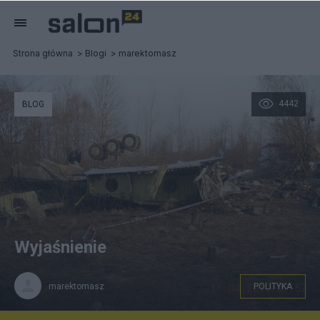
Strona główna
Blogi
marektomasz
4442
BLOG
Wyjaśnienie
marektomasz
POLITYKA