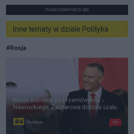
POKAŻ KOMENTARZE (88)
Inne tematy w dziale
Polityka
#
Rosja
Kreml wściekły po przemówieniu
Nawrockiego. Zacharowa dostała szału
Redakcja
496