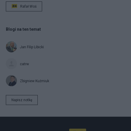
Rafał Woś
Blogi na ten temat
Jan Filip Libicki
catrw
Zbigniew Kuźmiuk
Napisz notkę