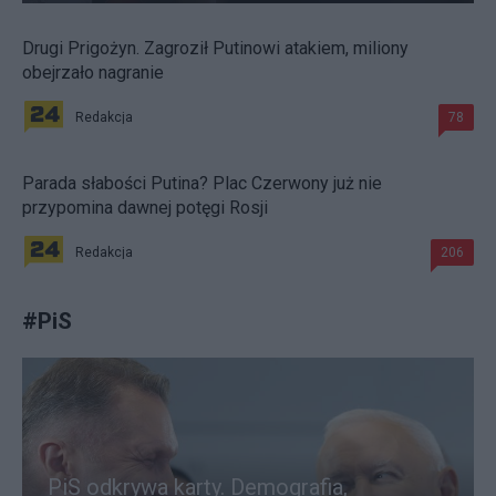
Drugi Prigożyn. Zagroził Putinowi atakiem, miliony
obejrzało nagranie
Redakcja
78
Parada słabości Putina? Plac Czerwony już nie
przypomina dawnej potęgi Rosji
Redakcja
206
#
PiS
PiS odkrywa karty. Demografia,