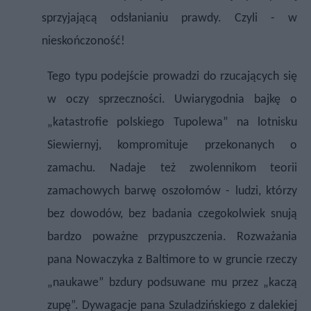
sprzyjającą odsłanianiu prawdy. Czyli - w
nieskończoność!
Tego typu podejście prowadzi do rzucających się
w oczy sprzeczności. Uwiarygodnia bajkę o
„katastrofie polskiego Tupolewa” na lotnisku
Siewiernyj, kompromituje przekonanych o
zamachu. Nadaje też zwolennikom teorii
zamachowych barwę oszołomów -
ludzi, którzy
bez dowodów, bez badania czegokolwiek snują
bardzo poważne przypuszczenia. Rozważania
pana Nowaczyka z Baltimore to w gruncie rzeczy
„naukawe” bzdury podsuwane mu przez „kaczą
zupę”. Dywagacje pana Szuladzińskiego z dalekiej