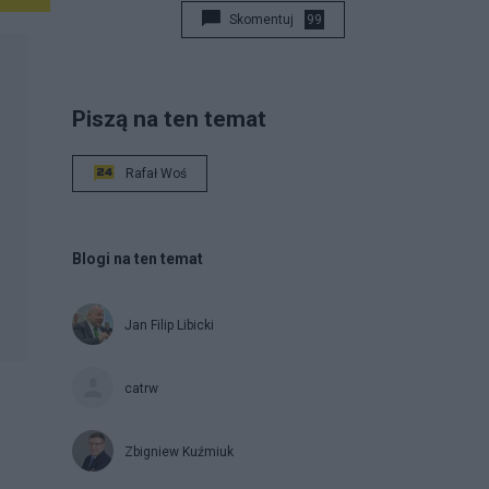
Skomentuj
99
Piszą na ten temat
Rafał Woś
Blogi na ten temat
Jan Filip Libicki
catrw
Zbigniew Kuźmiuk