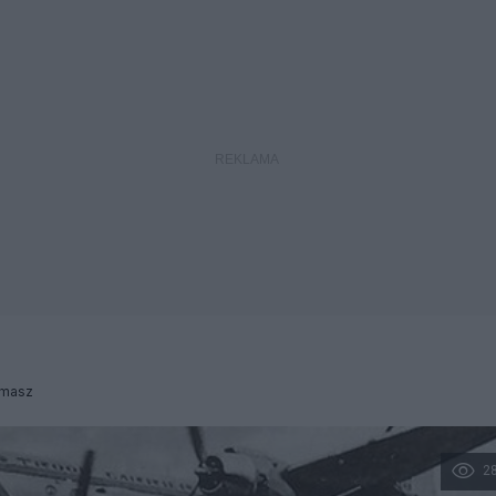
omasz
2