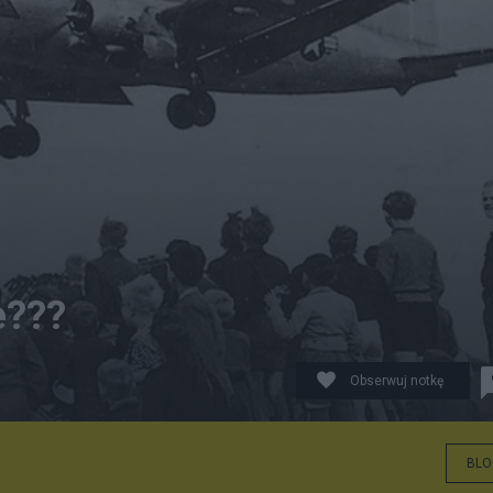
e???
Obserwuj notkę
 lądowanie amerykańskiego samolotu C-54, lądującego na
BLO