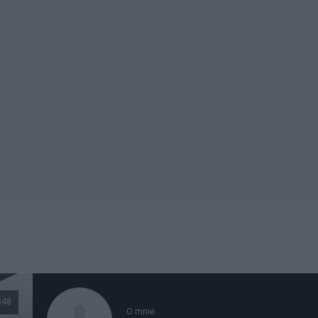
848
O mnie