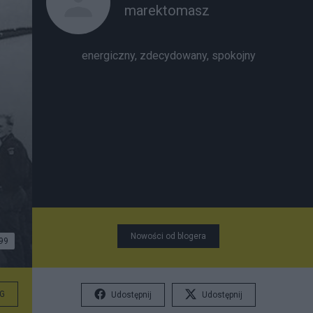
marektomasz
energiczny, zdecydowany, spokojny
Nowości od blogera
99
G
Udostępnij
Udostępnij