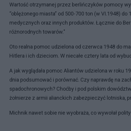
Wartość otrzymanej przez berlińczyków pomocy wyn
“oblężonego miasta” od 500-700 ton (w VI.1948) do 1
medycznych oraz innych produktów. Łącznie do Berli
różnorodnych towarów."
Oto realna pomoc udzielona od czerwca 1948 do ma
Hitlera i ich dzieciom. W niecałe cztery lata od w
A jak wyglądała pomoc Aliantów udzielona w roku 
dnia podsumować i porównać. Czy naprawdę na zach
spadochronowych? Choćby i pod polskim dowództwe
żołnierze z armii alianckich zabezpieczyć lotniska
Michnik nawet sobie nie wyobraża, co wywołał polit