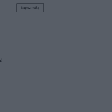
Napisz notkę
oś
y