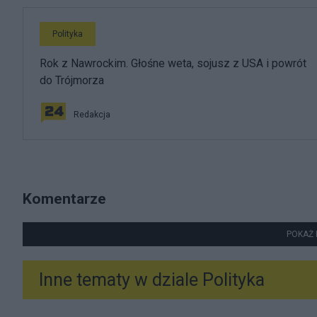
Polityka
Rok z Nawrockim. Głośne weta, sojusz z USA i powrót
do Trójmorza
Redakcja
Komentarze
POKAŻ 
Inne tematy w dziale
Polityka