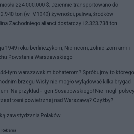
iosła 224.000.000 $. Dziennie transportowano do
2.940 ton (w IV.1949) żywności, paliwa, środków
na Zachodniego alianci dostarczyli 2.323.738 ton
ja 1949 roku berlińczykom, Niemcom, żołnierzom armii
ybuchu Powstania Warszawskiego.
1944-tym warszawskim bohaterom? Spróbujmy to któreg
odnim brzegu Wisły nie mogło wylądować kilka brygad
m. Na przykład - gen Sosabowskiego! Nie mogli polsc
, przestrzeni powietrznej nad Warszawą? Czyżby?
yką zawstydzania Polaków.
Reklama