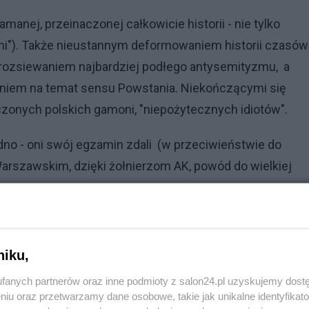
anej, przeinaczonej całkowicie historii - nie tylko
ami"). Także nieustannym deformowaniem historii czasów
e, rozsiewaniem najbardziej podłego antysemityzmu, a
aniem na temat sensu Powstania. Niekończącymi się
onych polskich gamoni, "niepożytecznych idiotów".
o - oni swój egzamin zdali (w przeciwieństwie do
szawskim, dzięki żołnierzom AK, powód do wielkiej
niku,
fanych partnerów oraz inne podmioty z salon24.pl uzyskujemy dost
niu oraz przetwarzamy dane osobowe, takie jak unikalne identyfikat