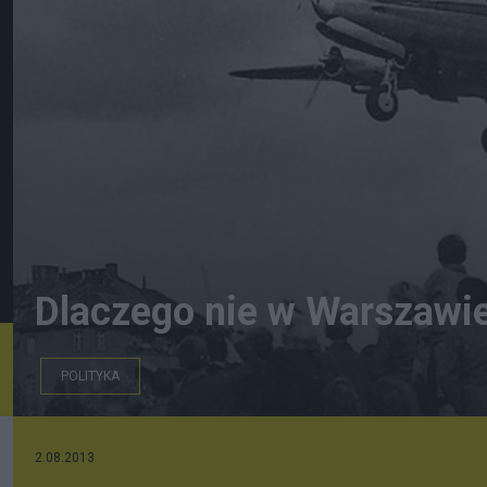
Dlaczego nie w Warszawi
POLITYKA
65 lat Blokada Berlina, 1948 r. Berlińczycy obserwują
lotnisku Tempelhof.
2.08.2013