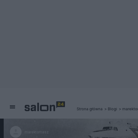
Strona główna
Blogi
marekt
marektomasz