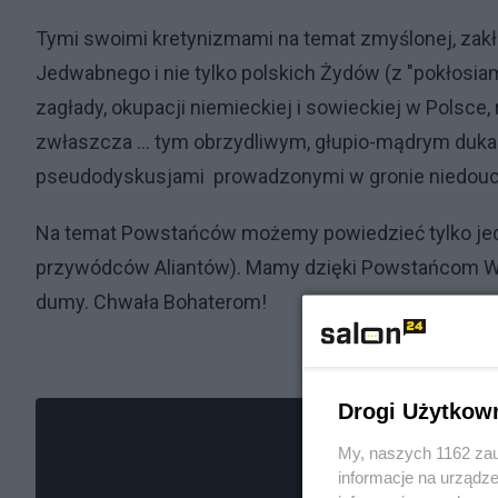
Tymi swoimi kretynizmami na temat zmyślonej, zakłam
Jedwabnego i nie tylko polskich Żydów (z "pokłosi
zagłady, okupacji niemieckiej i sowieckiej w Polsc
zwłaszcza ... tym obrzydliwym, głupio-mądrym duk
pseudodyskusjami prowadzonymi w gronie niedoucz
Na temat Powstańców możemy powiedzieć tylko jedn
przywódców Aliantów). Mamy dzięki Powstańcom War
dumy. Chwała Bohaterom!
Drogi Użytkow
My, naszych 1162 zau
informacje na urządze