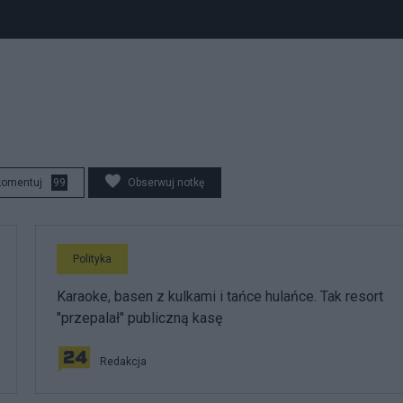
komentuj
99
Obserwuj notkę
Polityka
Karaoke, basen z kulkami i tańce hulańce. Tak resort
"przepalał" publiczną kasę
Redakcja