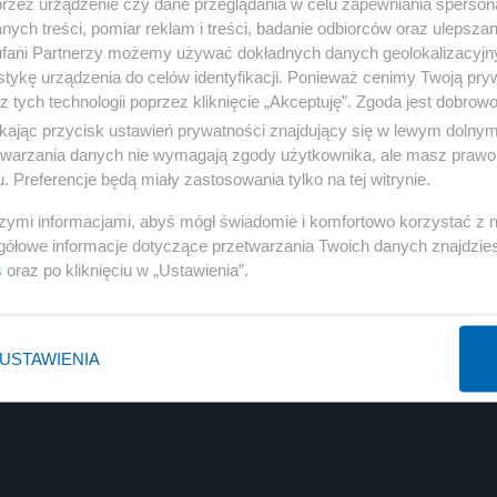
przez urządzenie czy dane przeglądania w celu zapewniania sperson
ych treści, pomiar reklam i treści, badanie odbiorców oraz ulepszan
fani Partnerzy możemy używać dokładnych danych geolokalizacyjn
tykę urządzenia do celów identyfikacji. Ponieważ cenimy Twoją pry
z tych technologii poprzez kliknięcie „Akceptuję”. Zgoda jest dobro
ikając przycisk ustawień prywatności znajdujący się w lewym dolny
etwarzania danych nie wymagają zgody użytkownika, ale masz prawo 
. Preferencje będą miały zastosowania tylko na tej witrynie.
szymi informacjami, abyś mógł świadomie i komfortowo korzystać z
gółowe informacje dotyczące przetwarzania Twoich danych znajdzi
s
oraz po kliknięciu w „Ustawienia”.
USTAWIENIA