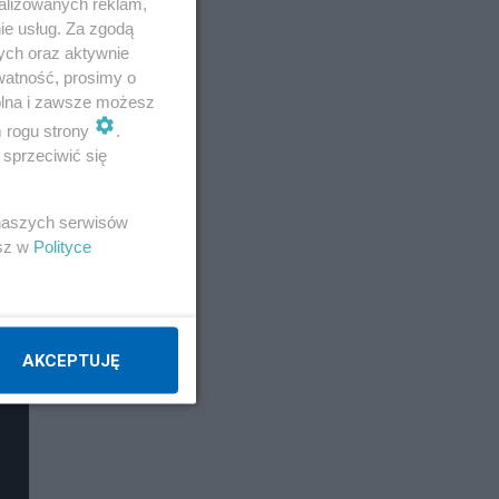
alizowanych reklam,
ie usług. Za zgodą
ych oraz aktywnie
watność, prosimy o
wolna i zawsze możesz
m rogu strony
.
sprzeciwić się
 naszych serwisów
esz w
Polityce
AKCEPTUJĘ