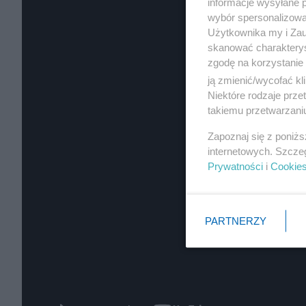
informacje wysyłane 
wybór spersonalizowan
Użytkownika my i Zau
skanować charakterys
zgodę na korzystanie 
ją zmienić/wycofać kl
Niektóre rodzaje prz
takiemu przetwarzaniu
Zapoznaj się z poniż
internetowych. Szcze
Prywatności
i
Cookie
PARTNERZY