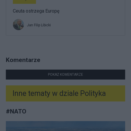
Ceuta ostrzega Europę
Jan Filip Libicki
Komentarze
POKAŻ KOMENTARZE
Inne tematy w dziale
Polityka
#
NATO