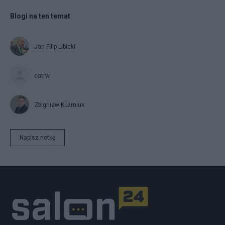
Blogi na ten temat
Jan Filip Libicki
catrw
Zbigniew Kuźmiuk
Napisz notkę