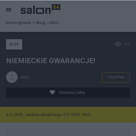
Strona główna
Blogi
BICO
117
BLOG
NIEMIECKIE GWARANCJE!
BICO
POLITYKA
Obserwuj notkę
4.11.2025 , ostatnia aktualizacja: 4.11.2025, 18:20