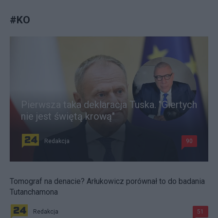
#
KO
Pierwsza taka deklaracja Tuska. "Giertych
nie jest świętą krową"
Redakcja
90
Tomograf na denacie? Arłukowicz porównał to do badania
Tutanchamona
Redakcja
51