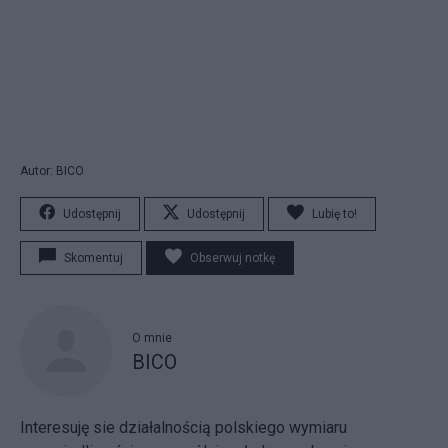
Autor: BICO
Udostępnij
Udostępnij
Lubię to!
Skomentuj
Obserwuj notkę
O mnie
BICO
Interesuję sie działalnością polskiego wymiaru