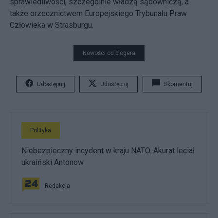
sprawiedliwości, szczególnie władzą sądowniczą, a
także orzecznictwem Europejskiego Trybunału Praw
Człowieka w Strasburgu.
Nowości od blogera
Udostępnij
Udostępnij
Skomentuj
Polityka
Niebezpieczny incydent w kraju NATO. Akurat leciał
ukraiński Antonow
Redakcja