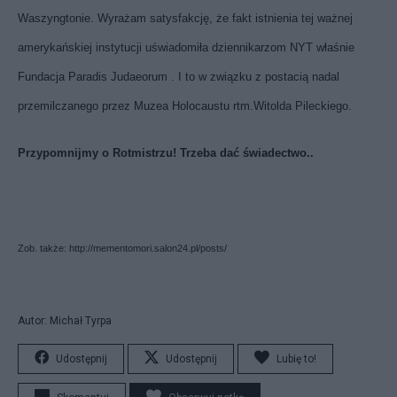
Waszyngtonie. Wyrażam satysfakcję, że fakt istnienia tej ważnej
amerykańskiej instytucji uświadomiła dziennikarzom NYT właśnie
Fundacja Paradis Judaeorum . I to w związku z postacią nadal
przemilczanego przez Muzea Holocaustu rtm.Witolda Pileckiego.
Przypomnijmy o Rotmistrzu! Trzeba dać świadectwo..
Zob. także:
http://mementomori.salon24.pl/posts/
Autor: Michał Tyrpa
Udostępnij
Udostępnij
Lubię to!