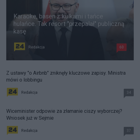
Karaoke, basen z kulkami i tańce
hulańce. Tak resort "przepalał" publiczną
kasę
Redakcja
60
Z ustawy "o Airbnb" zniknęły kluczowe zapisy. Ministra
mówi o lobbingu
Redakcja
34
Wiceminister odpowie za złamanie ciszy wyborczej?
Wniosek już w Sejmie
Redakcja
37