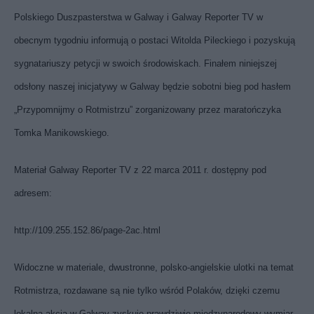
Polskiego Duszpasterstwa w Galway i Galway Reporter TV w
obecnym tygodniu informują o postaci Witolda Pileckiego i pozyskują
sygnatariuszy petycji w swoich środowiskach. Finałem niniejszej
odsłony naszej inicjatywy w Galway będzie sobotni bieg pod hasłem
„Przypomnijmy o Rotmistrzu” zorganizowany przez maratończyka
Tomka Manikowskiego.
Materiał Galway Reporter TV z 22 marca 2011 r. dostępny pod
adresem:
http://109.255.152.86/page-2ac.html
Widoczne w materiale, dwustronne, polsko-angielskie ulotki na temat
Rotmistrza, rozdawane są nie tylko wśród Polaków, dzięki czemu
lokalna akcja w Galway zyskuje prawdziwie międzynarodowy wymiar.