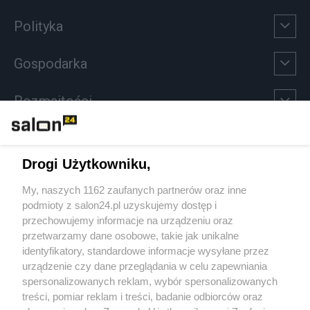
Polityka
Gospodarka
Rozmaitości
Technologie
Drogi Użytkowniku,
Sport
My, naszych 1162 zaufanych partnerów oraz inne
podmioty z salon24.pl uzyskujemy dostęp i
Społeczeństwo
przechowujemy informacje na urządzeniu oraz
przetwarzamy dane osobowe, takie jak unikalne
Kultura
identyfikatory, standardowe informacje wysyłane przez
urządzenie czy dane przeglądania w celu zapewniania
spersonalizowanych reklam, wybór spersonalizowanych
treści, pomiar reklam i treści, badanie odbiorców oraz