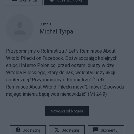
Skomentuj
Obserwuj notkę
O mnie
Michał Tyrpa
Przypomnijmy o Rotmistrzu / Let's Reminisce About
Witold Pilecki
on Facebook. Doświadczając kolejnych
erupcji Inferno Polonico, przed oczami duszy widzę
Witolda Pileckiego, który do nas, wolontariuszy akcji
społecznej "Przypomnijmy o Rotmistrzu" ("Let's
Reminisce About Witold Pilecki mówi"), mówi:"Z powodu
mojego imienia będą was nienawidzić" (Mt 24,9)
Nowości od blogera
Udostępnij
Udostępnij
Skomentuj