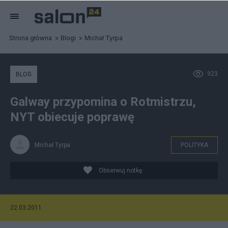
Strona główna
Blogi
Michał Tyrpa
923
BLOG
Galway przypomina o Rotmistrzu,
NYT obiecuje poprawę
Michał Tyrpa
POLITYKA
Obserwuj notkę
22.03.2011