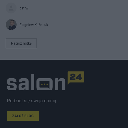
catrw
Zbigniew Kuźmiuk
Napisz notkę
Podziel się swoją opinią
ZAŁÓŻ BLOG