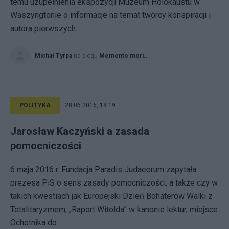
temu uzupełnienia ekspozycji Muzeum Holokaustu w
Waszyngtonie o informacje na temat twórcy konspiracji i
autora pierwszych...
Michał Tyrpa
na blogu
Memento mori..
POLITYKA
28.06.2016, 18:19
Jarosław Kaczyński a zasada
pomocniczości
6 maja 2016 r. Fundacja Paradis Judaeorum zapytała
prezesa PiS o sens zasady pomocniczości, a także czy w
takich kwestiach jak Europejski Dzień Bohaterów Walki z
Totalitaryzmem, „Raport Witolda” w kanonie lektur, miejsce
Ochotnika do...