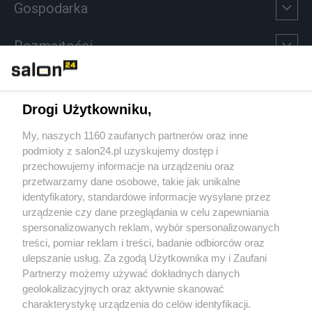
Gospodarka
Rozmaitości
Technologie
Drogi Użytkowniku,
Sport
My, naszych 1160 zaufanych partnerów oraz inne
podmioty z salon24.pl uzyskujemy dostęp i
Społeczeństwo
przechowujemy informacje na urządzeniu oraz
przetwarzamy dane osobowe, takie jak unikalne
Kultura
identyfikatory, standardowe informacje wysyłane przez
urządzenie czy dane przeglądania w celu zapewniania
spersonalizowanych reklam, wybór spersonalizowanych
treści, pomiar reklam i treści, badanie odbiorców oraz
ulepszanie usług. Za zgodą Użytkownika my i Zaufani
X
Facebook
Instagram
Youtube
Partnerzy możemy używać dokładnych danych
geolokalizacyjnych oraz aktywnie skanować
charakterystykę urządzenia do celów identyfikacji.