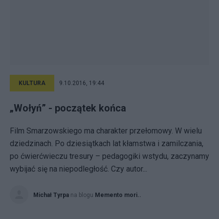
KULTURA
9.10.2016, 19:44
„Wołyń” - początek końca
Film Smarzowskiego ma charakter przełomowy. W wielu
dziedzinach. Po dziesiątkach lat kłamstwa i zamilczania,
po ćwierćwieczu tresury – pedagogiki wstydu, zaczynamy
wybijać się na niepodległość. Czy autor...
Michał Tyrpa
na blogu
Memento mori..