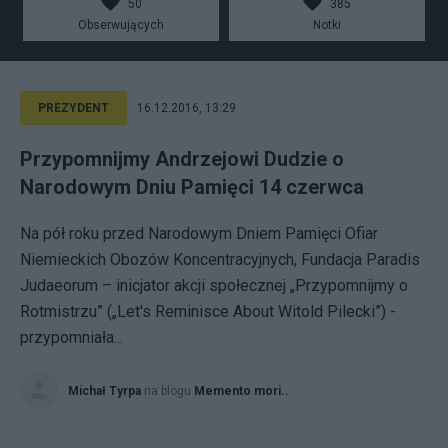
50
385
Obserwujących
Notki
PREZYDENT
16.12.2016, 13:29
Przypomnijmy Andrzejowi Dudzie o
Narodowym Dniu Pamięci 14 czerwca
Na pół roku przed Narodowym Dniem Pamięci Ofiar
Niemieckich Obozów Koncentracyjnych, Fundacja Paradis
Judaeorum – inicjator akcji społecznej „Przypomnijmy o
Rotmistrzu” („Let's Reminisce About Witold Pilecki”) -
przypomniała...
Michał Tyrpa
na blogu
Memento mori..