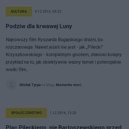
KULTURA
9.12.2016, 09:22
Podziw dla krwawej Luny
Najnowszy film Ryszarda Bugajskiego drażni, bo
rozczarowuje. Nawet jeżeli nie jest - jak „Pilecki”
Krzyszkowskiego - kompletnym gniotem, stanowi kolejny
przykład na to, jak obiektywnie ważny temat i potencjalnie
wielki film...
Michał Tyrpa
na blogu
Memento mori..
SPOŁECZEŃSTWO
1.12.2016, 13:25
Plac Pileckiego, nie Bartoszewskiego przed