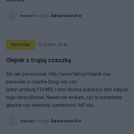
mezon1
na blogu
Å�wiat kwarkÃ³w
POLITYKA
13.10.2011, 09:46
Olejnik z trupią czaszką
Ma taki pierścionek. http://www.fakt.pl/Olejnik-ma-
pierscien-z-czacha-Drogi-ale-czy-
ladny-,artykuly,133489,1.html Można zobaczyć tam zdjęcie
tego obrzydlistwa. Nawet nie wnikam, czy to kompletna
głupota czy elementy sanatnizmu. MO nie...
mezon1
na blogu
Å�wiat kwarkÃ³w