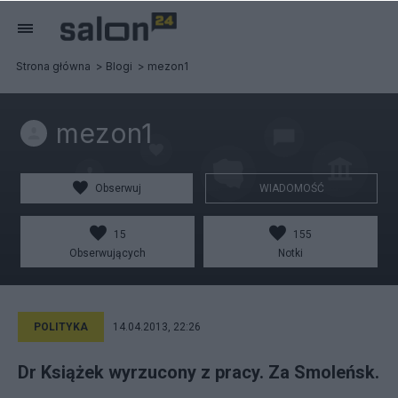
Strona główna
Blogi
mezon1
mezon1
Obserwuj
WIADOMOŚĆ
15
155
Obserwujących
Notki
POLITYKA
14.04.2013, 22:26
Dr Książek wyrzucony z pracy. Za Smoleńsk.