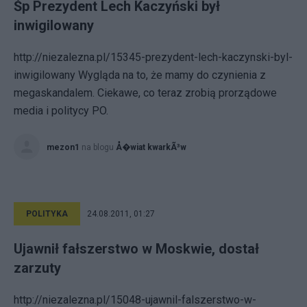
Śp Prezydent Lech Kaczyński był
inwigilowany
http://niezalezna.pl/15345-prezydent-lech-kaczynski-byl-
inwigilowany Wygląda na to, że mamy do czynienia z
megaskandalem. Ciekawe, co teraz zrobią prorządowe
media i politycy PO.
mezon1
na blogu
Å�wiat kwarkÃ³w
POLITYKA
24.08.2011, 01:27
Ujawnił fałszerstwo w Moskwie, dostał
zarzuty
http://niezalezna.pl/15048-ujawnil-falszerstwo-w-