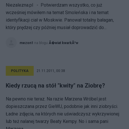
Niezalezna.pl - Potwierdzam wszystko, co już
wcześniej mówiłem na temat Smoleńska i na temat
identyfikacji ciał w Moskwie. Panował totalny bałagan,
który prędzej czy później musiał doprowadzić do...
mezon1
na blogu
Å�wiat kwarkÃ³w
POLITYKA
21.11.2011, 00:38
Kiedy rzucą na stół "kwity" na Ziobrę?
Na pewno nie teraz. Na razie Marzena Wróbel jest
dopieszczana przez GieWU, podobnie jak inni ziobryści.
Ładne zdjęcia, na których nie uświadczysz wykrzywionej
lub też nalanej twarzy Beaty Kempy. No i sama pani
Marzena...