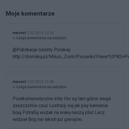
Moje komentarze
mezon1
2.02.2013, 22:26
w
Czego powinniście się wstydzić
@Publikacje Gazety Polskiej
http://chomikuj.pl/Milusi_Ziom/Piosenki/Pawe*c5*82+P
mezon1
2.02.2013, 21:48
w
Czego powinniście się wstydzić
Postkomunistyczne elity Oni są tam gdzie swąd
zaszczytów czuć Lustracji się jak psy kamienia
boją Potrafią wszak na wiarę naszą pluć Lecz
widział Bóg nie takich już gierojów...