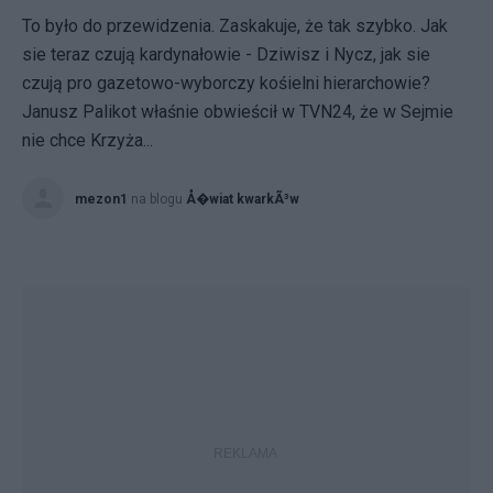
To było do przewidzenia. Zaskakuje, że tak szybko. Jak
sie teraz czują kardynałowie - Dziwisz i Nycz, jak sie
czują pro gazetowo-wyborczy kośielni hierarchowie?
Janusz Palikot właśnie obwieścił w TVN24, że w Sejmie
nie chce Krzyża...
mezon1
na blogu
Å�wiat kwarkÃ³w