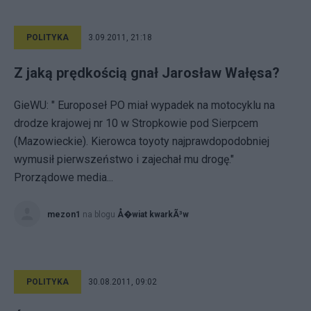
POLITYKA
3.09.2011, 21:18
Z jaką prędkością gnał Jarosław Wałęsa?
GieWU: " Europoseł PO miał wypadek na motocyklu na
drodze krajowej nr 10 w Stropkowie pod Sierpcem
(Mazowieckie). Kierowca toyoty najprawdopodobniej
wymusił pierwszeństwo i zajechał mu drogę."
Prorządowe media...
mezon1
na blogu
Å�wiat kwarkÃ³w
POLITYKA
30.08.2011, 09:02