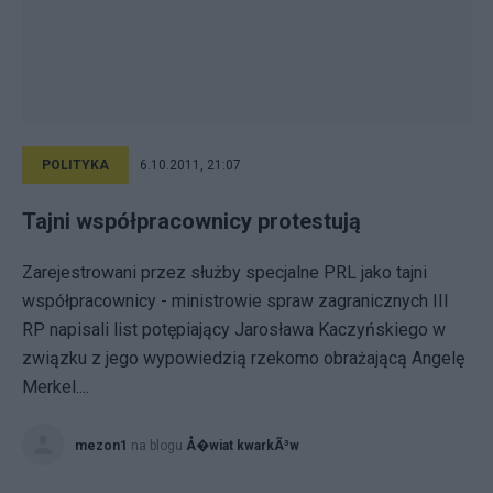
POLITYKA
6.10.2011, 21:07
Tajni współpracownicy protestują
Zarejestrowani przez służby specjalne PRL jako tajni
współpracownicy - ministrowie spraw zagranicznych III
RP napisali list potępiający Jarosława Kaczyńskiego w
związku z jego wypowiedzią rzekomo obrażającą Angelę
Merkel....
mezon1
na blogu
Å�wiat kwarkÃ³w