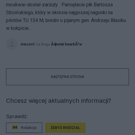
moskwie-dostal-zarzuty Pamiętacie płk Bartosza
Stroińskiego, który w okresie najgoszej nagonki na
pilotów TU 154 M, bredni o pijanym gen. Andrzeju Błasiku
w kokpicie...
mezon1
na blogu
Å�wiat kwarkÃ³w
NASTĘPNA STRONA
Chcesz więcej aktualnych informacji?
Sprawdź:
Redakcja
ŻEBYŚ WIEDZIAŁ