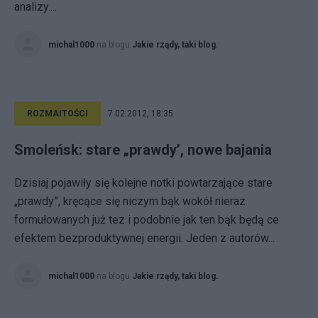
analizy....
michal1000
na blogu
Jakie rządy, taki blog.
ROZMAITOŚCI
7.02.2012, 18:35
Smoleńsk: stare „prawdy’, nowe bajania
Dzisiaj pojawiły się kolejne notki powtarzające stare
„prawdy”, kręcące się niczym bąk wokół nieraz
formułowanych już tez i podobnie jak ten bąk będą ce
efektem bezproduktywnej energii. Jeden z autorów...
michal1000
na blogu
Jakie rządy, taki blog.