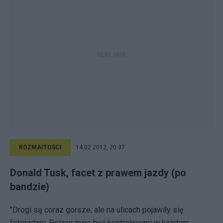
ROZMAITOŚCI
14.02.2012, 20:37
Donald Tusk, facet z prawem jazdy (po
bandzie)
"Drogi są coraz gorsze, ale na ulicach pojawiły się
fotoradary. Polacy mają być kontrolowani w każdym