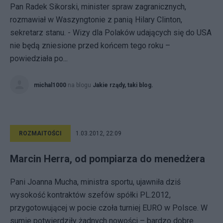
Pan Radek Sikorski, minister spraw zagranicznych,
rozmawiał w Waszyngtonie z panią Hilary Clinton,
sekretarz stanu. - Wizy dla Polaków udających się do USA
nie będą zniesione przed końcem tego roku –
powiedziała po...
michal1000
na blogu
Jakie rządy, taki blog.
ROZMAITOŚCI
1.03.2012, 22:09
Marcin Herra, od pompiarza do menedżera
Pani Joanna Mucha, ministra sportu, ujawniła dziś
wysokość kontraktów szefów spółki PL.2012,
przygotowującej w pocie czoła turniej EURO w Polsce. W
sumie potwierdziły żadnych nowości – bardzo dobre