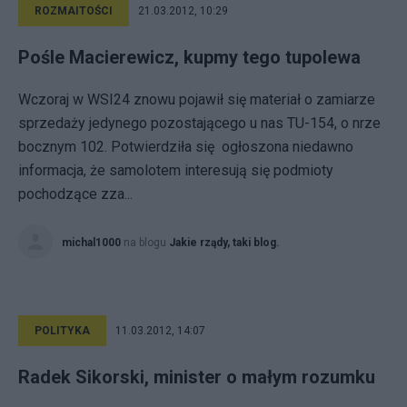
ROZMAITOŚCI
21.03.2012, 10:29
Pośle Macierewicz, kupmy tego tupolewa
Wczoraj w WSI24 znowu pojawił się materiał o zamiarze
sprzedaży jedynego pozostającego u nas TU-154, o nrze
bocznym 102. Potwierdziła się ogłoszona niedawno
informacja, że samolotem interesują się podmioty
pochodzące zza...
michal1000
na blogu
Jakie rządy, taki blog.
POLITYKA
11.03.2012, 14:07
Radek Sikorski, minister o małym rozumku