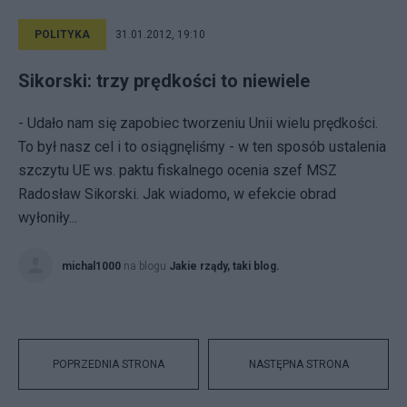
POLITYKA
31.01.2012, 19:10
Sikorski: trzy prędkości to niewiele
- Udało nam się zapobiec tworzeniu Unii wielu prędkości.
To był nasz cel i to osiągnęliśmy - w ten sposób ustalenia
szczytu UE ws. paktu fiskalnego ocenia szef MSZ
Radosław Sikorski. Jak wiadomo, w efekcie obrad
wyłoniły...
michal1000
na blogu
Jakie rządy, taki blog.
POPRZEDNIA STRONA
NASTĘPNA STRONA