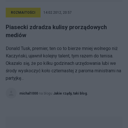
ROZMAITOŚCI
14.02.2012, 20:57
Piasecki zdradza kulisy prorządowych
mediów
Donald Tusk, premier, ten co to bierze mniej wolnego niż
Kaczyński, ujawnił kolejny talent, tym razem do tenisa.
Okazało się, że po kilku godzinach urzędowania lubi we
środy wyskoczyć koło czternastej z paroma ministrami na
partyjkę...
michal1000
na blogu
Jakie rządy, taki blog.