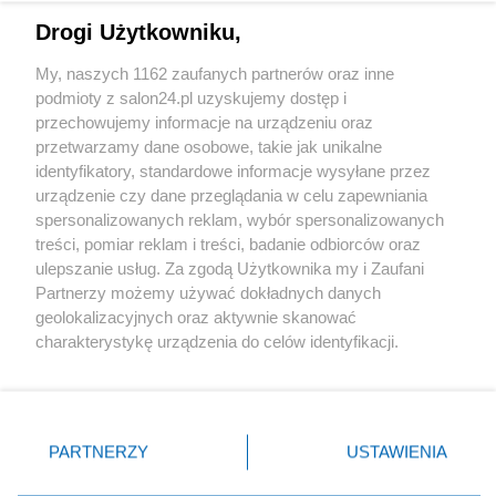
Drogi Użytkowniku,
Sport
My, naszych 1162 zaufanych partnerów oraz inne
podmioty z salon24.pl uzyskujemy dostęp i
Społeczeństwo
przechowujemy informacje na urządzeniu oraz
przetwarzamy dane osobowe, takie jak unikalne
Kultura
identyfikatory, standardowe informacje wysyłane przez
urządzenie czy dane przeglądania w celu zapewniania
spersonalizowanych reklam, wybór spersonalizowanych
treści, pomiar reklam i treści, badanie odbiorców oraz
ulepszanie usług. Za zgodą Użytkownika my i Zaufani
X
Facebook
Instagram
Youtube
Partnerzy możemy używać dokładnych danych
geolokalizacyjnych oraz aktywnie skanować
charakterystykę urządzenia do celów identyfikacji.
Web Content Media sp. z o. o. © 2022
Ponieważ cenimy Twoją prywatność, prosimy o zgodę na
korzystanie z tych technologii poprzez kliknięcie
„Akceptuję”. Zgoda jest dobrowolna i zawsze możesz ją
Pomoc
O nas
Praca
Reklama
Kontakt
zmienić/wycofać klikając przycisk ustawień prywatności
PARTNERZY
USTAWIENIA
znajdujący się w lewym dolnym rogu strony
. Niektóre
rodzaje przetwarzania danych nie wymagają zgody