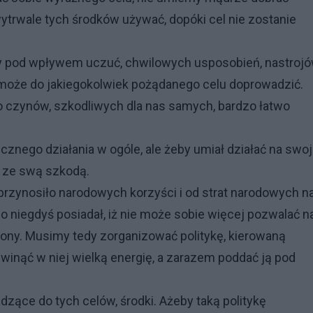
ytrwale tych środków używać, dopóki cel nie zostanie
my pod wpływem uczuć, chwilowych usposobień, nastrojó
 może do jakiegokolwiek pożądanego celu doprowadzić.
 czynów, szkodliwych dla nas samych, bardzo łatwo
tycznego działania w ogóle, ale żeby umiał działać na swo
e ze swą szkodą.
przynosiło narodowych korzyści i od strat narodowych n
 co niegdyś posiadał, iż nie może sobie więcej pozwalać n
ony. Musimy tedy zorganizować politykę, kierowaną
inąć w niej wielką energię, a zarazem poddać ją pod
zące do tych celów, środki. Ażeby taką politykę