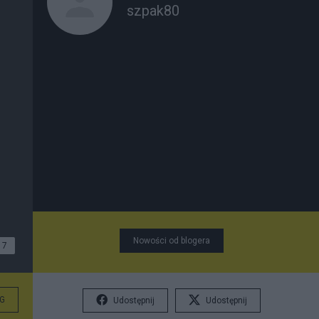
szpak80
Nowości od blogera
7
G
Udostępnij
Udostępnij