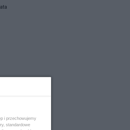
ata
ęp i przechowujemy
ory, standardowe