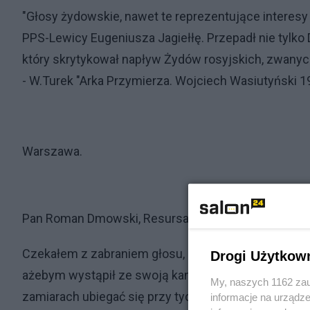
"Głosy żydowskie, nawet te reprezentujące intere
PPS-Lewicy Eugeniusza Jagiełłę. Przepadł nie tylko
który skrytykował napływ Żydów rosyjskich, zwanyc
- W.Turek "Arka Przymierza. Wojciech Wasiutyński 19
Warszawa.
Pan Roman Dmowski, Resursa Obywatelska, 1912 r.
Czekałem z zabraniem głosu, dopóki się nie wypowi
Drogi Użytkow
ażebym wystąpił ze swoją kandydaturą poselską w W
My, naszych 1162 zau
zamiarach ubiegać się przy tych wyborach o mandat 
informacje na urządze