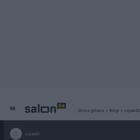
Strona główna
Blogi
szpak8
szpak80