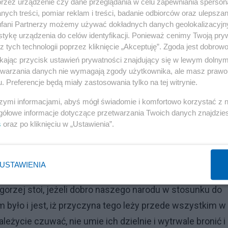
przez urządzenie czy dane przeglądania w celu zapewniania sperson
ważnych obywateli kraju, stojących z daleka od stronnict
ych treści, pomiar reklam i treści, badanie odbiorców oraz ulepszan
czwartej Dumy, odpowiedziałem, że nie tylko względy
fani Partnerzy możemy używać dokładnych danych geolokalizacyjn
tykę urządzenia do celów identyfikacji. Ponieważ cenimy Twoją pry
zekonanie, że praca moja będzie pożyteczniejsza w kraju
z tych technologii poprzez kliknięcie „Akceptuję”. Zgoda jest dobro
iele polityczni zażądali ode mnie, bym kandydował w
ikając przycisk ustawień prywatności znajdujący się w lewym dolny
żeby postanowienie w tej sprawie odłożyć do chwili,
etwarzania danych nie wymagają zgody użytkownika, ale masz prawo 
. Preferencje będą miały zastosowania tylko na tej witrynie.
 powody, dla których należałoby pozostać przy pracy w
o wynika z całego mego poglądu na położenie kraju i na
szymi informacjami, abyś mógł świadomie i komfortowo korzystać z
gółowe informacje dotyczące przetwarzania Twoich danych znajdzi
s
oraz po kliknięciu w „Ustawienia”.
ą przewodnią, że naród, który chce swą dolę poprawić, ty
mu spodziewać się, że pomyślniejsze czasy same przyj
USTAWIENIA
os nam zgotują. Jeżeli położenie naszego narodu od lat wi
 gorzej stoi, jeżeli dobro naszego narodu w stosunku do
 było i jest, iż przyczyna tego leży przede wszystkim w
eżycie czuwać, nie umie ich dzielnie i wytrwale bronić i 