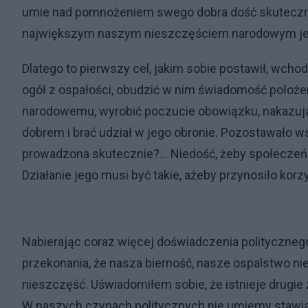
umie nad pomnożeniem swego dobra dość skutecznie
największym naszym nieszczęściem narodowym jest 
Dlatego to pierwszy cel, jakim sobie postawił, wchod
ogół z ospałości, obudzić w nim świadomość położe
narodowemu, wyrobić poczucie obowiązku, nakazu
dobrem i brać udział w jego obronie. Pozostawało w
prowadzona skutecznie?... Niedość, żeby społeczeńs
Działanie jego musi być takie, ażeby przynosiło kor
Nabierając coraz więcej doświadczenia politycznego
przekonania, że nasza bierność, nasze ospalstwo n
nieszczęść. Uświadomiłem sobie, że istnieje drugie
W naszych czynach politycznych nie umiemy stawia