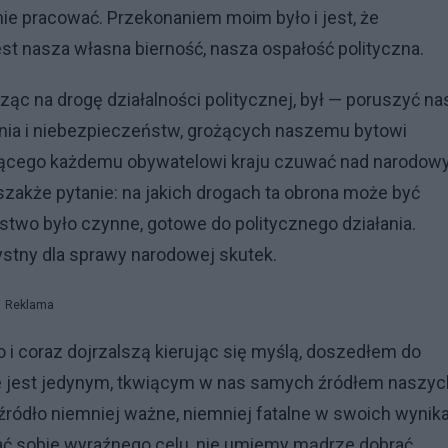
 pracować. Przekonaniem moim było i jest, że
nasza własna bierność, nasza ospałość polityczna.
ząc na drogę działalności politycznej, był — poruszyć na
nia i niebezpieczeństw, grożących naszemu bytowi
jącego każdemu obywatelowi kraju czuwać nad narodo
szakże pytanie: na jakich drogach ta obrona może być
two było czynne, gotowe do politycznego działania.
zystny dla sprawy narodowej skutek.
Reklama
 i coraz dojrzalszą kierując się myślą, doszedłem do
ie jest jedynym, tkwiącym w nas samych źródłem naszyc
 źródło niemniej ważne, niemniej fatalne w swoich wynik
ć sobie wyraźnego celu, nie umiemy mądrze dobrać