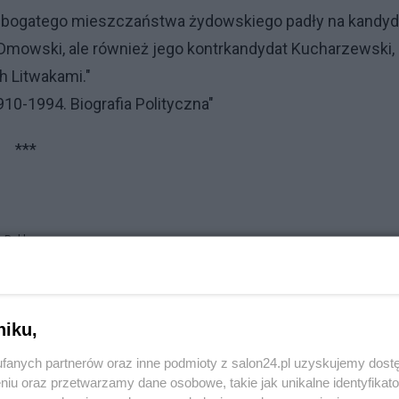
sy bogatego mieszczaństwa żydowskiego padły na kandyd
 Dmowski, ale również jego kontrkandydat Kucharzewski,
h Litwakami."
10-1994. Biografia Polityczna"
***
Reklama
ecie w sprawie postawionego tu wniosku, żądającego,
niku,
arszawie. Uczyniłem to dlatego, że nie leżało w moich
fanych partnerów oraz inne podmioty z salon24.pl uzyskujemy dost
poselski.
niu oraz przetwarzamy dane osobowe, takie jak unikalne identyfikat