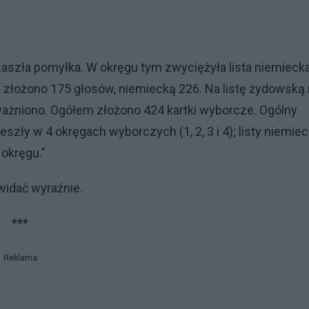
szła pomyłka. W okręgu tym zwyciężyła lista niemiecka
ką złożono 175 głosów, niemiecką 226. Na listę żydowską 
ważniono. Ogółem złożono 424 kartki wyborcze. Ogólny
szły w 4 okręgach wyborczych (1, 2, 3 i 4); listy niemiec
 okręgu."
 widać wyraźnie.
***
Reklama