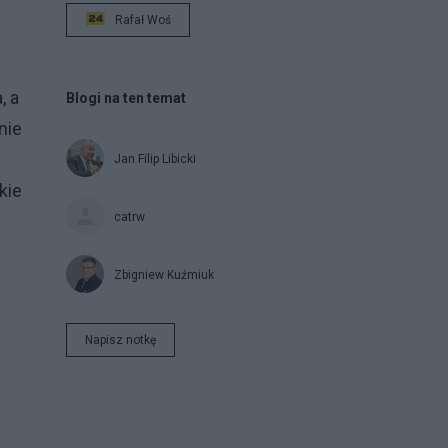
Rafał Woś
, a
Blogi na ten temat
nie
Jan Filip Libicki
kie
catrw
Zbigniew Kuźmiuk
Napisz notkę