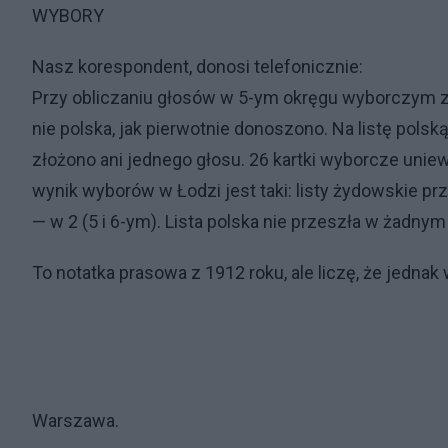
WYBORY
Nasz korespondent, donosi telefonicznie:
Przy obliczaniu głosów w 5-ym okręgu wyborczym za
nie polska, jak pierwotnie donoszono. Na listę pols
złożono ani jednego głosu. 26 kartki wyborcze unie
wynik wyborów w Łodzi jest taki: listy żydowskie prze
— w 2 (5 i 6-ym). Lista polska nie przeszła w żadnym
To notatka prasowa z 1912 roku, ale liczę, że jednak
Warszawa.