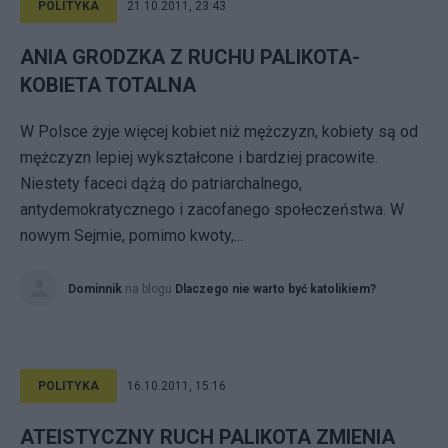
POLITYKA
21.10.2011, 23:43
ANIA GRODZKA Z RUCHU PALIKOTA-
KOBIETA TOTALNA
W Polsce żyje więcej kobiet niż mężczyzn, kobiety są od
mężczyzn lepiej wykształcone i bardziej pracowite.
Niestety faceci dążą do patriarchalnego,
antydemokratycznego i zacofanego społeczeństwa. W
nowym Sejmie, pomimo kwoty,...
Dominnik
na blogu
Dlaczego nie warto być katolikiem?
POLITYKA
16.10.2011, 15:16
ATEISTYCZNY RUCH PALIKOTA ZMIENIA