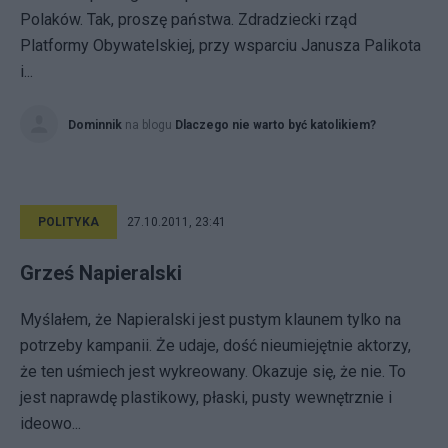
Polaków. Tak, proszę państwa. Zdradziecki rząd
Platformy Obywatelskiej, przy wsparciu Janusza Palikota
i...
Dominnik
na blogu
Dlaczego nie warto być katolikiem?
POLITYKA
27.10.2011, 23:41
Grześ Napieralski
Myślałem, że Napieralski jest pustym klaunem tylko na
potrzeby kampanii. Że udaje, dość nieumiejętnie aktorzy,
że ten uśmiech jest wykreowany. Okazuje się, że nie. To
jest naprawdę plastikowy, płaski, pusty wewnętrznie i
ideowo...