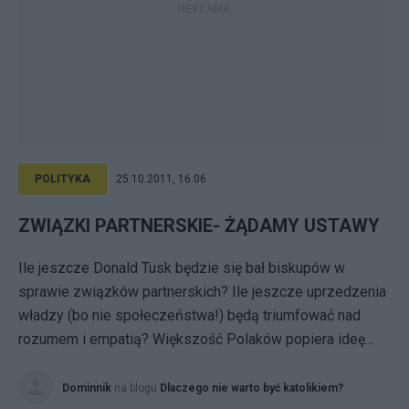
POLITYKA
25.10.2011, 16:06
ZWIĄZKI PARTNERSKIE- ŻĄDAMY USTAWY
Ile jeszcze Donald Tusk będzie się bał biskupów w
sprawie związków partnerskich? Ile jeszcze uprzedzenia
władzy (bo nie społeczeństwa!) będą triumfować nad
rozumem i empatią? Większość Polaków popiera ideę...
Dominnik
na blogu
Dlaczego nie warto być katolikiem?