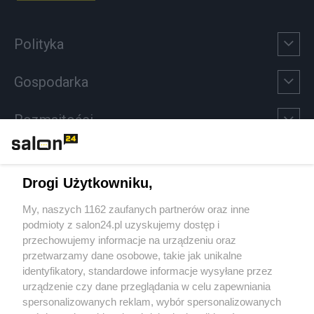
Polityka
Gospodarka
Rozmaitości
Technologie
Drogi Użytkowniku,
Sport
My, naszych 1162 zaufanych partnerów oraz inne
podmioty z salon24.pl uzyskujemy dostęp i
Społeczeństwo
przechowujemy informacje na urządzeniu oraz
przetwarzamy dane osobowe, takie jak unikalne
Kultura
identyfikatory, standardowe informacje wysyłane przez
urządzenie czy dane przeglądania w celu zapewniania
spersonalizowanych reklam, wybór spersonalizowanych