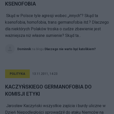
KSENOFOBIA
Skąd w Polsce tyle agresji wobec „innych”? Skąd ta
ksenofobia, homofobia, trans germanofobia itd.? Dlaczego
dla niektórych Polaków troska o cudze zbawienie jest
ważniejsza niż własne sumienie? Skąd ta...
Dominnik
na blogu
Dlaczego nie warto być katolikiem?
POLITYKA
13.11.2011, 14:23
KACZYŃSKIEGO GERMANOFOBIA DO
KOMISJI ETYKI
Jarosław Kaczyński wszystkie zajścia i burdy uliczne w
Dzień Niepodległości sprowadził do ataku Niemców na