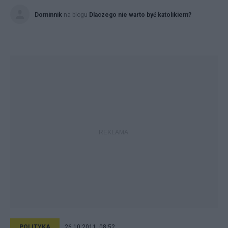
Dominnik
na blogu
Dlaczego nie warto być katolikiem?
POLITYKA
26.10.2011, 08:52