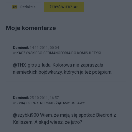
Redakcja
ŻEBYŚ WIEDZIAŁ
Moje komentarze
Dominnik
14.11.2011, 00:04
w
KACZYŃSKIEGO GERMANOFOBIA DO KOMISJI ETYKI
@THX-głos z ludu. Kolorowa nie zapraszała
niemieckich bojówkarzy, których ja też potępiam.
Dominnik
25.10.2011, 16:57
w
ZWIĄZKI PARTNERSKIE- ŻĄDAMY USTAWY
@szybki900 Wiem, że mają się spotkać Biedroń z
Kaliszem. A skąd wiesz, że jutro?