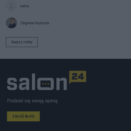
catrw
Zbigniew Kuźmiuk
Napisz notkę
Podziel się swoją opinią
ZAŁÓŻ BLOG