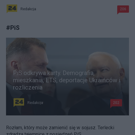
Redakcja
206
#
PiS
PiS odkrywa karty. Demografia,
mieszkania, ETS, deportacje Ukraińców i
rozliczenia
Redakcja
202
Rozłam, który może zamienić się w sojusz. Terlecki
zdradza tajemnice z posiedzeń PiS