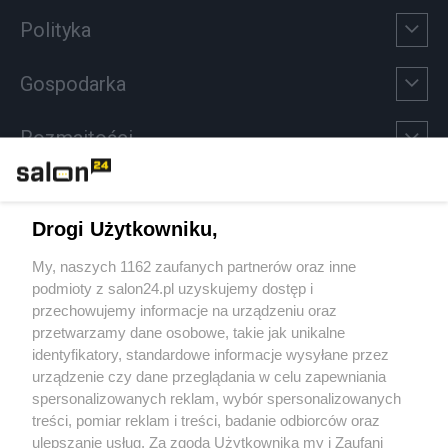
Polityka
Gospodarka
Rozmaitości
Technologie
Drogi Użytkowniku,
Sport
My, naszych 1162 zaufanych partnerów oraz inne
podmioty z salon24.pl uzyskujemy dostęp i
Społeczeństwo
przechowujemy informacje na urządzeniu oraz
przetwarzamy dane osobowe, takie jak unikalne
Kultura
identyfikatory, standardowe informacje wysyłane przez
urządzenie czy dane przeglądania w celu zapewniania
spersonalizowanych reklam, wybór spersonalizowanych
treści, pomiar reklam i treści, badanie odbiorców oraz
ulepszanie usług. Za zgodą Użytkownika my i Zaufani