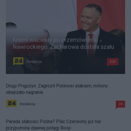
Kreml wściekły po przemówieniu
Nawrockiego. Zacharowa dostała szału
Redakcja
506
Drugi Prigożyn. Zagroził Putinowi atakiem, miliony
obejrzało nagranie
Redakcja
78
Parada słabości Putina? Plac Czerwony już nie
przypomina dawnej potęgi Rosji