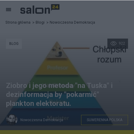
Strona główna
Blogi
Nowoczesna Demokracja
922
BLOG
Ziobro i jego metoda "na Tuska" i
dezinformacja by "pokarmić"
plankton elektoratu.
Nowoczesna Demokracja
SUWERENNA POLSKA