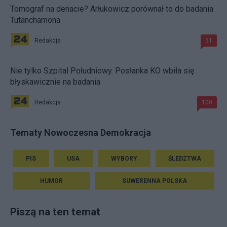
Tomograf na denacie? Arłukowicz porównał to do badania
Tutanchamona
Redakcja
51
Nie tylko Szpital Południowy. Posłanka KO wbiła się
błyskawicznie na badania
Redakcja
100
Tematy Nowoczesna Demokracja
PIS
USA
WYBORY
ŚLEDZTWA
HUMOR
SUWERENNA POLSKA
Piszą na ten temat