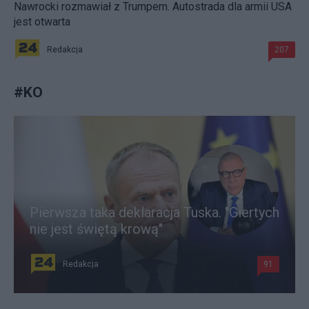
Nawrocki rozmawiał z Trumpem. Autostrada dla armii USA
jest otwarta
Redakcja
207
#
KO
Pierwsza taka deklaracja Tuska. "Giertych
nie jest świętą krową"
Redakcja
91