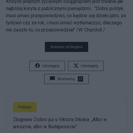
Ktorych jedynym życiowym osiągnięciem jest trwanie jak
najbliżej koryta z publicznymi pieniędzmi... "Dobry polityk
musi umieć przepowiedzieć, co będzie się działo jutro, za
tydzień czy za rok, i musi umieć wytłumaczyć, dlaczego
nie zaszło to, co przepowiedział" /W. Churchill /
Nowości od blogera
Udostępnij
Udostępnij
Skomentuj
22
Polityka
Zbigniew Ziobro już u Viktora Orbána. „Albo w
areszcie, albo w Budapeszcie”