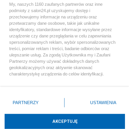
My, naszych 1160 zaufanych partnerów oraz inne
podmioty z salon24.pl uzyskujemy dostęp i
Społeczeństwo
przechowujemy informacje na urządzeniu oraz
przetwarzamy dane osobowe, takie jak unikalne
Kultura
identyfikatory, standardowe informacje wysyłane przez
urządzenie czy dane przeglądania w celu zapewniania
spersonalizowanych reklam, wybór spersonalizowanych
treści, pomiar reklam i treści, badanie odbiorców oraz
ulepszanie usług. Za zgodą Użytkownika my i Zaufani
X
Facebook
Instagram
Youtube
Partnerzy możemy używać dokładnych danych
geolokalizacyjnych oraz aktywnie skanować
charakterystykę urządzenia do celów identyfikacji.
Web Content Media sp. z o. o. © 2022
Ponieważ cenimy Twoją prywatność, prosimy o zgodę na
korzystanie z tych technologii poprzez kliknięcie
„Akceptuję”. Zgoda jest dobrowolna i zawsze możesz ją
Pomoc
O nas
Praca
Reklama
Kontakt
zmienić/wycofać klikając przycisk ustawień prywatności
PARTNERZY
USTAWIENIA
znajdujący się w lewym dolnym rogu strony
. Niektóre
rodzaje przetwarzania danych nie wymagają zgody
użytkownika, ale masz prawo sprzeciwić się takiemu
AKCEPTUJĘ
przetwarzaniu. Preferencje będą miały zastosowania tylko