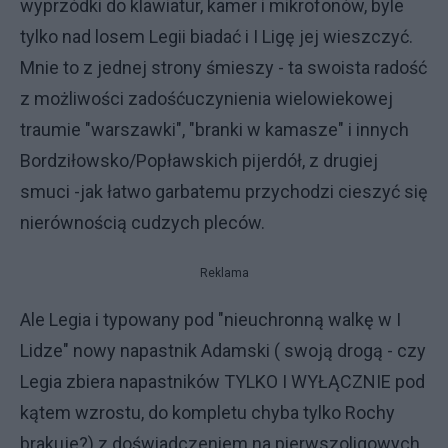
wyprzódki do klawiatur, kamer i mikrofonów, byle
tylko nad losem Legii biadać i I Ligę jej wieszczyć.
Mnie to z jednej strony śmieszy - ta swoista radość
z możliwości zadośćuczynienia wielowiekowej
traumie "warszawki", "branki w kamasze" i innych
Bordziłowsko/Popławskich pijerdół, z drugiej
smuci -jak łatwo garbatemu przychodzi cieszyć się
nierównością cudzych pleców.
Reklama
Ale Legia i typowany pod "nieuchronną walkę w I
Lidze" nowy napastnik Adamski ( swoją drogą - czy
Legia zbiera napastników TYLKO I WYŁĄCZNIE pod
kątem wzrostu, do kompletu chyba tylko Rochy
brakuje?) z doświadczeniem na pierwszoligowych