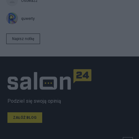
Osowa22
quwerty
Napisz notkę
Podziel się swoją opinią
ZAŁÓŻ BLOG