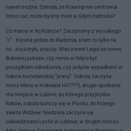
nawet można. Szkoda, ze Krasniqi nie centrował
trzeci raz, może byśmy mieli w Gdyni hattricka?
Co mamy w tej Kolejce? Zaczynamy z wysokiego
"c" - Korona jedzie do Radomia, a tam to tylko na
no...scyzoryki, znaczy. Wieczorem Legia na nowej
Bukowej pokaże, czy remis w Gdyni był
początkiem odrodzenia, czy jedynie wypadkiem w
trakcie bumelanckiej "pracy". Sobotę zaczyna
mecz lidera w Krakowie HIT???), drugie spotkanie
ma miejsce w Lubinie, do którego przyjeżdża
Raków, sobota kończy się w Płocku, do którego
zawita Widzew. Niedziela zaczyna się
odwiedzinami Lechii w Lublinie, w drugim meczu
Arka zagra w Szczecinie, kończymy w Poznaniu, w