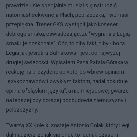
prawdzie - nie specjalnie musiał się natrudzić,
natomiast sekwencja Plach, poprzeczka, Twumasi
przepiękna! Trener GKS wystąpił jako koneser
dobrego smaku, oświadczając, że "wygrana z Legią
smakuje doskonale". Cóż, to niby fakt, niby - bo ta
Legia jak jesiotr u Bułhakowa - jest co najwyżej
drugiej świeżości. Wpisałem Pana Rafała Góraka w
reakcję na prezydenckie veto, bo wbrew opiniom
językoznawców i zwykłym faktom, nadal pokutuje
opinia o "śląskim języku", a nie miejscowej gwarze
na lepszej czy gorszej podbudowie niemczyzny i
polszczyzny.
Twarzą XX Kolejki zostaje Antonio Colak, który Legii
dał nadzieję, że jak się chce to jednak czasem