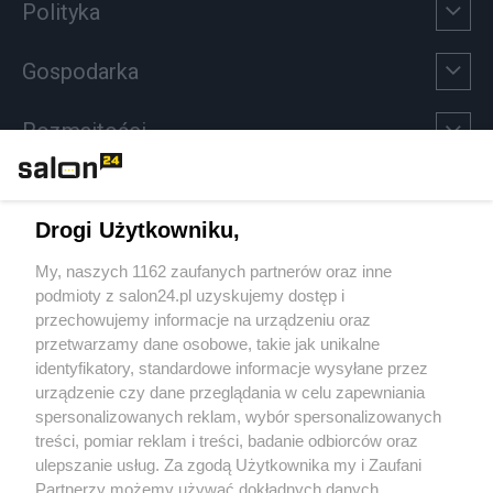
Polityka
Gospodarka
Rozmaitości
Technologie
Drogi Użytkowniku,
Sport
My, naszych 1162 zaufanych partnerów oraz inne
podmioty z salon24.pl uzyskujemy dostęp i
Społeczeństwo
przechowujemy informacje na urządzeniu oraz
przetwarzamy dane osobowe, takie jak unikalne
Kultura
identyfikatory, standardowe informacje wysyłane przez
urządzenie czy dane przeglądania w celu zapewniania
spersonalizowanych reklam, wybór spersonalizowanych
treści, pomiar reklam i treści, badanie odbiorców oraz
ulepszanie usług. Za zgodą Użytkownika my i Zaufani
X
Facebook
Instagram
Youtube
Partnerzy możemy używać dokładnych danych