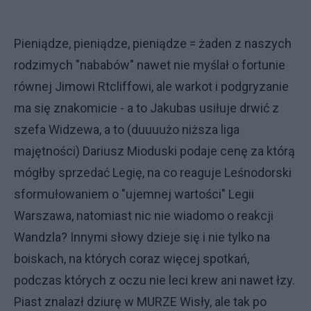
Pieniądze, pieniądze, pieniądze = żaden z naszych
rodzimych "nababów" nawet nie myślał o fortunie
równej Jimowi Rtcliffowi, ale warkot i podgryzanie
ma się znakomicie - a to Jakubas usiłuje drwić z
szefa Widzewa, a to (duuuużo niższa liga
majętności) Dariusz Mioduski podaje cenę za którą
mógłby sprzedać Legię, na co reaguje Leśnodorski
sformułowaniem o "ujemnej wartości" Legii
Warszawa, natomiast nic nie wiadomo o reakcji
Wandzla? Innymi słowy dzieje się i nie tylko na
boiskach, na których coraz więcej spotkań,
podczas których z oczu nie leci krew ani nawet łzy.
Piast znalazł dziurę w MURZE Wisły, ale tak po