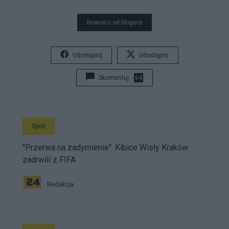
Nowości od blogera
Udostępnij
Udostępnij
Skomentuj
64
Sport
"Przerwa na zadymienie". Kibice Wisły Kraków
zadrwili z FIFA
Redakcja