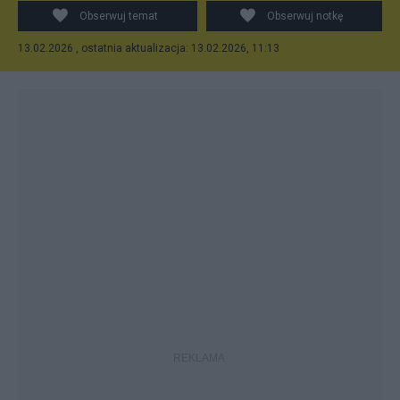
Obserwuj temat
Obserwuj notkę
13.02.2026 , ostatnia aktualizacja: 13.02.2026, 11:13