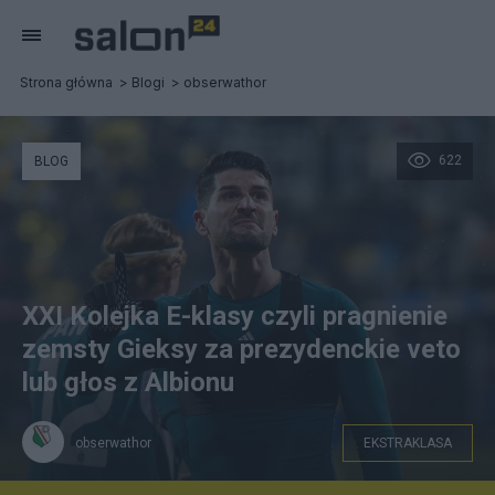
Strona główna
Blogi
obserwathor
622
BLOG
XXI Kolejka E-klasy czyli pragnienie
zemsty Gieksy za prezydenckie veto
lub głos z Albionu
obserwathor
EKSTRAKLASA
Fot. Woytek/Legionisci.com