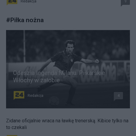
Redakcja
9
#
Piłka nożna
Odeszła legenda Milanu. Piłkarskie
Włochy w żałobie
Redakcja
4
Zidane oficjalnie wraca na ławkę trenerską. Kibice tylko na
to czekali