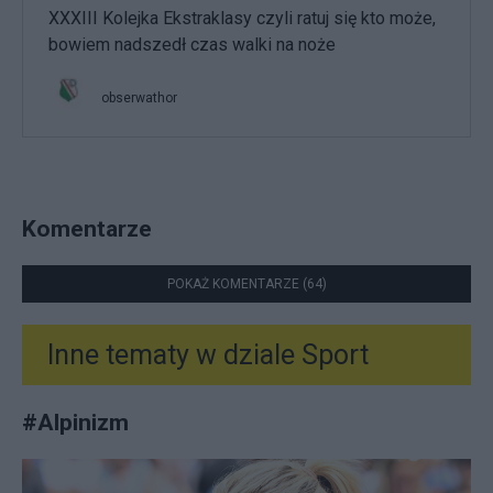
XXXIII Kolejka Ekstraklasy czyli ratuj się kto może,
bowiem nadszedł czas walki na noże
obserwathor
Komentarze
POKAŻ KOMENTARZE (64)
Inne tematy w dziale
Sport
#
Alpinizm