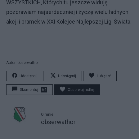
WSZYSTKICH, Których tu jeszcze widuję
pozdrawiam najserdeczniej i życzę wielu ładnych
akcji i bramek w XXI Kolejce Najlepszej Ligi Świata.
Autor: obserwathor
Udostępnij
Udostępnij
Lubię to!
Skomentuj
64
Obserwuj notkę
O mnie
obserwathor