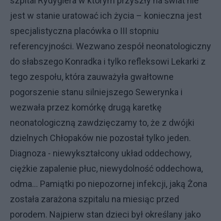
szpital Rydygiera w którym przyszły na świat nie
jest w stanie uratować ich życia – konieczna jest
specjalistyczna placówka o III stopniu
referencyjności. Wezwano zespół neonatologiczny
do słabszego Konradka i tylko refleksowi Lekarki z
tego zespołu, która zauważyła gwałtowne
pogorszenie stanu silniejszego Sewerynka i
wezwała przez komórkę drugą karetkę
neonatologiczną zawdzięczamy to, że z dwójki
dzielnych Chłopaków nie pozostał tylko jeden.
Diagnoza - niewykształcony układ oddechowy,
ciężkie zapalenie płuc, niewydolność oddechowa,
odma... Pamiątki po niepozornej infekcji, jaką Żona
została zarażona szpitalu na miesiąc przed
porodem. Najpierw stan dzieci był określany jako