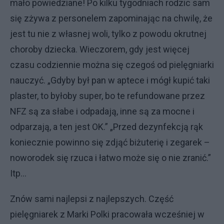
mało powiedziane! Po kilku tygodniach rodzic sam
się zżywa z personelem zapominając na chwilę, że
jest tu nie z własnej woli, tylko z powodu okrutnej
choroby dziecka. Wieczorem, gdy jest więcej
czasu codziennie można się czegoś od pielęgniarki
nauczyć. „Gdyby był pan w aptece i mógł kupić taki
plaster, to byłoby super, bo te refundowane przez
NFZ są za słabe i odpadają, inne są za mocne i
odparzają, a ten jest OK.” „Przed dezynfekcją rąk
koniecznie powinno się zdjąć biżuterię i zegarek –
noworodek się rzuca i łatwo może się o nie zranić.”
Itp…
Znów sami najlepsi z najlepszych. Część
pielęgniarek z Marki Polki pracowała wcześniej w