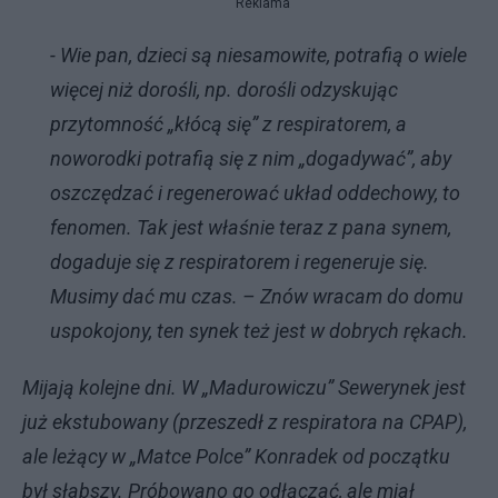
Reklama
- Wie pan, dzieci są niesamowite, potrafią o wiele
więcej niż dorośli, np. dorośli odzyskując
przytomność „kłócą się” z respiratorem, a
noworodki potrafią się z nim „dogadywać”, aby
oszczędzać i regenerować układ oddechowy, to
fenomen. Tak jest właśnie teraz z pana synem,
dogaduje się z respiratorem i regeneruje się.
Musimy dać mu czas. – Znów wracam do domu
uspokojony, ten synek też jest w dobrych rękach.
Mijają kolejne dni. W „Madurowiczu” Sewerynek jest
już ekstubowany (przeszedł z respiratora na CPAP),
ale leżący w „Matce Polce” Konradek od początku
był słabszy. Próbowano go odłączać, ale miał