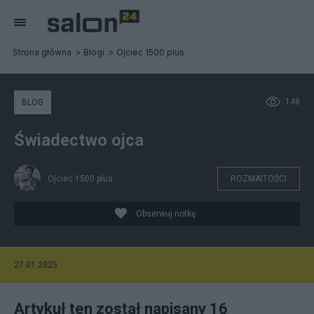
Strona główna
Blogi
Ojciec 1500 plus
148
BLOG
Świadectwo ojca
Ojciec 1500 plus
ROZMAITOŚCI
Obserwuj notkę
27.01.2025
Artykuł ten został napisany 16