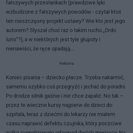
fałszywych przesłankach (prawdziwe lęki
wzbudzone z fałszywych powodów - czytał ktoś
ten nieszczęsny projekt ustawy? Wie kto jest jego
autorem? Słyszał choć raz o takim ruchu „Ordo
Iuris”?), a w niektórych jest tyle głupoty i
nienawiści, że ręce opadają…
Reklama
Koniec pisania – dziecko płacze. Trzeba nakarmić,
samemu szybko coś przegryźć i jechać do poradni.
Po drodze silnik gaśnie i nie chce zapalić. No tak –
przez te wieczne kursy najpierw do dzieci do
szpitala, teraz z dziećmi do lekarzy nie miałem
czasu naprawić defektu czujnika, który poczciwe
autko sygnalizowało od ponad dwóch miesięcy. Na