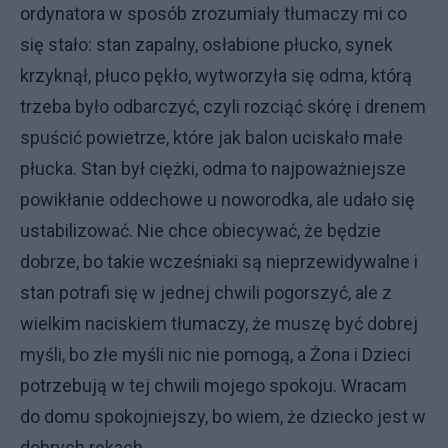
ordynatora w sposób zrozumiały tłumaczy mi co
się stało: stan zapalny, osłabione płucko, synek
krzyknął, płuco pękło, wytworzyła się odma, którą
trzeba było odbarczyć, czyli rozciąć skórę i drenem
spuścić powietrze, które jak balon uciskało małe
płucka. Stan był ciężki, odma to najpoważniejsze
powikłanie oddechowe u noworodka, ale udało się
ustabilizować. Nie chce obiecywać, że będzie
dobrze, bo takie wcześniaki są nieprzewidywalne i
stan potrafi się w jednej chwili pogorszyć, ale z
wielkim naciskiem tłumaczy, że muszę być dobrej
myśli, bo złe myśli nic nie pomogą, a Żona i Dzieci
potrzebują w tej chwili mojego spokoju. Wracam
do domu spokojniejszy, bo wiem, że dziecko jest w
dobrych rękach.