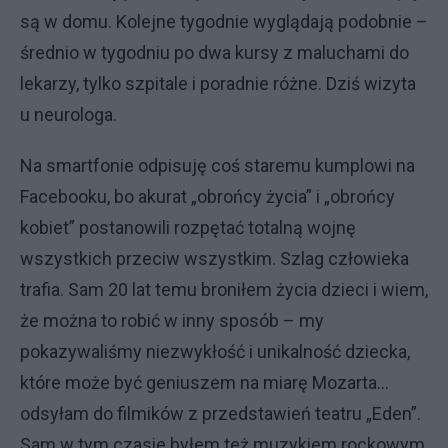
są w domu. Kolejne tygodnie wyglądają podobnie –
średnio w tygodniu po dwa kursy z maluchami do
lekarzy, tylko szpitale i poradnie różne. Dziś wizyta
u neurologa.
Na smartfonie odpisuję coś staremu kumplowi na
Facebooku, bo akurat „obrońcy życia” i „obrońcy
kobiet” postanowili rozpętać totalną wojnę
wszystkich przeciw wszystkim. Szlag człowieka
trafia. Sam 20 lat temu broniłem życia dzieci i wiem,
że można to robić w inny sposób – my
pokazywaliśmy niezwykłość i unikalność dziecka,
które może być geniuszem na miarę Mozarta…
odsyłam do filmików z przedstawień teatru „Eden”.
Sam w tym czasie byłem też muzykiem rockowym