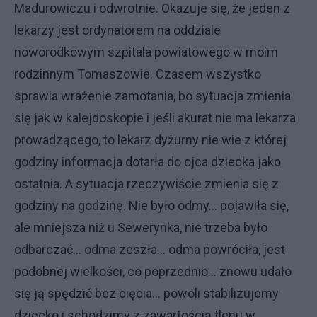
Madurowiczu i odwrotnie. Okazuje się, że jeden z
lekarzy jest ordynatorem na oddziale
noworodkowym szpitala powiatowego w moim
rodzinnym Tomaszowie. Czasem wszystko
sprawia wrażenie zamotania, bo sytuacja zmienia
się jak w kalejdoskopie i jeśli akurat nie ma lekarza
prowadzącego, to lekarz dyżurny nie wie z której
godziny informacja dotarła do ojca dziecka jako
ostatnia. A sytuacja rzeczywiście zmienia się z
godziny na godzinę. Nie było odmy… pojawiła się,
ale mniejsza niż u Sewerynka, nie trzeba było
odbarczać… odma zeszła… odma powróciła, jest
podobnej wielkości, co poprzednio… znowu udało
się ją spędzić bez cięcia… powoli stabilizujemy
dziecko i schodzimy z zawartością tlenu w