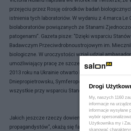
przejęciu przez Rosję ośrodków badań biologicznyc
istnienia tych laboratoriów. W wydaniu z 4 marca Le Co
biolaboratoriów powiązanych ze Stanami Zjednoczon
patogenami”. Gazeta pisze: "Dzięki wsparciu Stanó
Badawczym Przeciwdrobnoustrojowym im. Mieczniko
biologiczne. W uroczystości wziął udział ambasado
umożliwiający pracę ze szczepami wykorzystywanymi
2013 roku na Ukrainie otwarto laboratoria biologiczne
Dniepropietrowsku, Symferopolu, Chersoniu, Lwowie (
Drogi Użytkow
wszystkie przy wsparciu Stanów Zjednoczonych.
My, naszych 1160 zau
informacje na urządze
informacje wysyłane 
wybór spersonalizowan
Jakich jeszcze rzeczy dowiemy się o Ukrainie? Jaki
Użytkownika my i Zau
propagandystów", okażą się faktami?
skanować charakterys