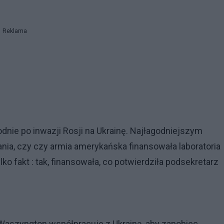
Reklama
nie po inwazji Rosji na Ukrainę. Najłagodniejszym
tania, czy czy armia amerykańska finansowała laboratoria
lko fakt : tak, finansowała, co potwierdziła podsekretarz
e Waszyngton współpracuje z Ukrainą, aby zapobiec