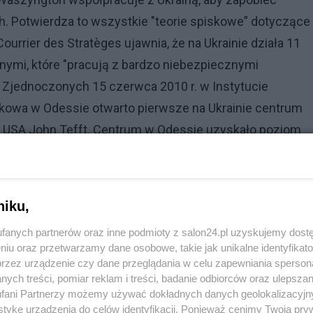
h. Potwierdza to wszystkie "teorie spiskowe” dotyczące
urrier des Stratèges ujawnia, że ​​na Ukrainie działa 11
ymi, które "pracują z bardzo niebezpiecznymi
w Zjednoczonych 15 czerwca 2010 r. w Instytucie
wa w Odessie otwarto pierwsze na Ukrainie centrum
r USA John Tefft. Centrum w Odessie uzyskało poziom
 w opracowywaniu broni biologicznej . Dodaje: "Tylko 
 w Winnicy, Tarnopolu, Użhorodzie, Kijowie,
trzy laboratoria naraz w tym mieście!) i Ługańsku -
niku,
fanych partnerów oraz inne podmioty z salon24.pl uzyskujemy dost
niu oraz przetwarzamy dane osobowe, takie jak unikalne identyfikat
przez urządzenie czy dane przeglądania w celu zapewniania sperson
ych treści, pomiar reklam i treści, badanie odbiorców oraz ulepszan
e jeszcze "teorie spiskowe" głoszone przez "ruskich
fani Partnerzy możemy używać dokładnych danych geolokalizacyjn
tykę urządzenia do celów identyfikacji. Ponieważ cenimy Twoją pry