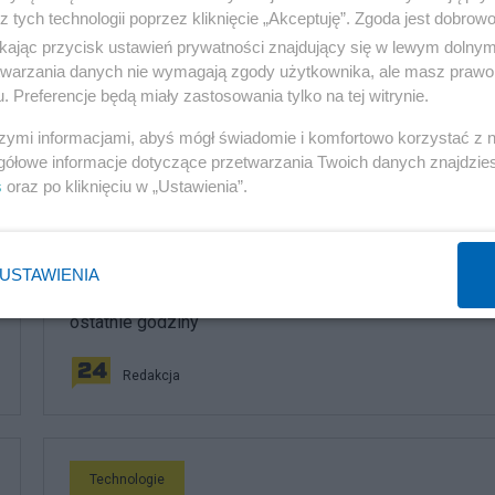
z tych technologii poprzez kliknięcie „Akceptuję”. Zgoda jest dobro
ikając przycisk ustawień prywatności znajdujący się w lewym dolny
etwarzania danych nie wymagają zgody użytkownika, ale masz prawo 
. Preferencje będą miały zastosowania tylko na tej witrynie.
szymi informacjami, abyś mógł świadomie i komfortowo korzystać z
komentuj
13
Obserwuj notkę
gółowe informacje dotyczące przetwarzania Twoich danych znajdzi
s
oraz po kliknięciu w „Ustawienia”.
Technologie
USTAWIENIA
Pilny apel do użytkowników mObywatela. Zostały
ostatnie godziny
Redakcja
Technologie