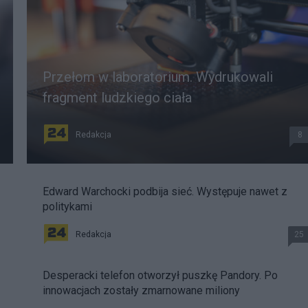
Przełom w laboratorium. Wydrukowali
fragment ludzkiego ciała
Redakcja
8
Edward Warchocki podbija sieć. Występuje nawet z
politykami
Redakcja
25
Desperacki telefon otworzył puszkę Pandory. Po
innowacjach zostały zmarnowane miliony