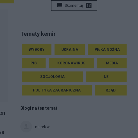
Skomentuj
13
Tematy kemir
WYBORY
UKRAINA
PIŁKA NOŻNA
PIS
KORONAWIRUS
MEDIA
SOCJOLOGIA
UE
POLITYKA ZAGRANICZNA
RZĄD
Blogi na ten temat
gon
marek.w
wa