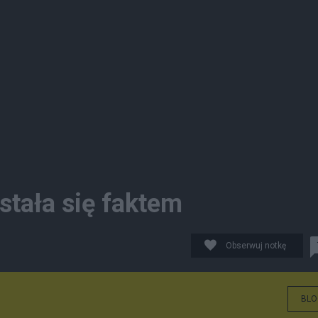
 stała się faktem
Obserwuj notkę
BLO