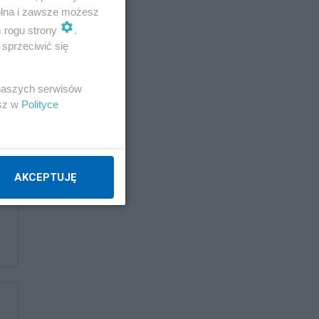
wolna i zawsze możesz
m rogu strony
.
sprzeciwić się
 naszych serwisów
esz w
Polityce
AKCEPTUJĘ