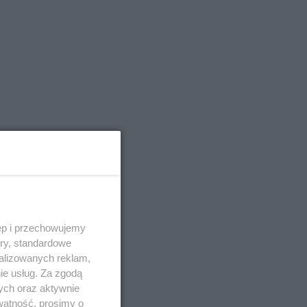
w
ęp i przechowujemy
ory, standardowe
alizowanych reklam,
ie usług. Za zgodą
ych oraz aktywnie
watność, prosimy o