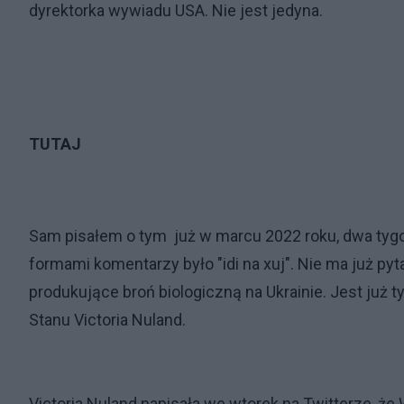
dyrektorka wywiadu USA. Nie jest jedyna.
TUTAJ
Sam pisałem o tym już w marcu 2022 roku, dwa tygod
formami komentarzy było "idi na xuj". Nie ma już py
produkujące broń biologiczną na Ukrainie. Jest już ty
Stanu Victoria Nuland.
Victoria Nuland napisała we wtorek na Twitterze, ż