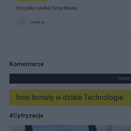
Rosyjska ruletka Elona Muska
marek.w
Komentarze
POKAŻ 
Inne tematy w dziale
Technologie
#
Cyfryzacja