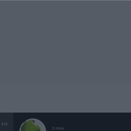
878
O mnie