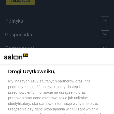
ZAŁÓŻ BLOG
Polityka
Gospodarka
Rozmaitości
Technologie
Drogi Użytkowniku,
Sport
My, naszych 1162 zaufanych partnerów oraz inne
podmioty z salon24.pl uzyskujemy dostęp i
Społeczeństwo
przechowujemy informacje na urządzeniu oraz
przetwarzamy dane osobowe, takie jak unikalne
Kultura
identyfikatory, standardowe informacje wysyłane przez
urządzenie czy dane przeglądania w celu zapewniania