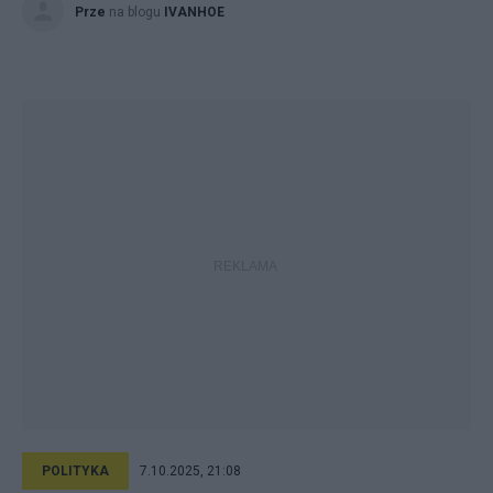
Prze
na blogu
IVANHOE
POLITYKA
7.10.2025, 21:08