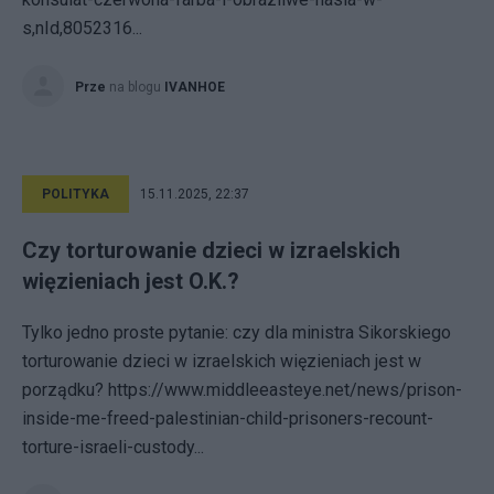
s,nId,8052316...
Prze
na blogu
IVANHOE
POLITYKA
15.11.2025, 22:37
Czy torturowanie dzieci w izraelskich
więzieniach jest O.K.?
Tylko jedno proste pytanie: czy dla ministra Sikorskiego
torturowanie dzieci w izraelskich więzieniach jest w
porządku? https://www.middleeasteye.net/news/prison-
inside-me-freed-palestinian-child-prisoners-recount-
torture-israeli-custody...