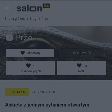
Strona główna
Blogi
Prze
Prze
Obserwuj
WIADOMOŚĆ
6
83
Obserwujących
Notki
POLITYKA
21.12.2025, 10:08
Ankieta z jednym pytaniem otwartym