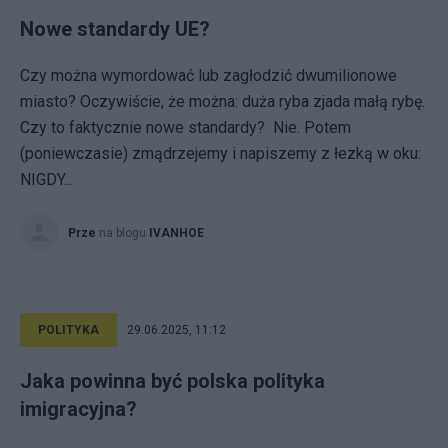
Nowe standardy UE?
Czy można wymordować lub zagłodzić dwumilionowe
miasto? Oczywiście, że można: duża ryba zjada małą rybę.
Czy to faktycznie nowe standardy? Nie. Potem
(poniewczasie) zmądrzejemy i napiszemy z łezką w oku:
NIGDY...
Prze
na blogu
IVANHOE
POLITYKA
29.06.2025, 11:12
Jaka powinna być polska polityka
imigracyjna?