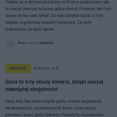
Zdania są w tej kwestii bardzo w Polsce podzielone i jak
to niemal zawsze tu bywa, gdzie dwóch Polaków, tam trzy
opinie na ten sam temat. Do tego zwykle każda z nich
zwykle cząstkowa, czasami niespójna. Za dużo
problemów, za dużo spraw...
Prze
na blogu
IVANHOE
POLITYKA
25.06.2025, 22:26
Gaza to trzy obozy śmierci, dzięki naszej
niepojętej obojętności
Gaza, trzy lata temu zwykłe getto, miasto wygnanych,
obrabowanych i pozbawionych ziemi i praw przez
państwo Izrael, getto ludności Palestyny, wyznawców