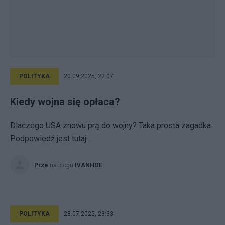
POLITYKA
20.09.2025, 22:07
Kiedy wojna się opłaca?
Dlaczego USA znowu prą do wojny? Taka prosta zagadka.
Podpowiedź jest tutaj:...
Prze
na blogu
IVANHOE
POLITYKA
28.07.2025, 23:33