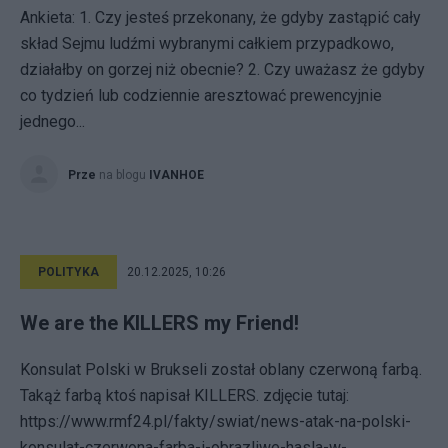
Ankieta: 1. Czy jesteś przekonany, że gdyby zastąpić cały
skład Sejmu ludźmi wybranymi całkiem przypadkowo,
działałby on gorzej niż obecnie? 2. Czy uważasz że gdyby
co tydzień lub codziennie aresztować prewencyjnie
jednego...
Prze
na blogu
IVANHOE
POLITYKA
20.12.2025, 10:26
We are the KILLERS my Friend!
Konsulat Polski w Brukseli został oblany czerwoną farbą.
Takąż farbą ktoś napisał KILLERS. zdjęcie tutaj:
https://www.rmf24.pl/fakty/swiat/news-atak-na-polski-
konsulat-czerwona-farba-i-obrazliwe-hasla-w-