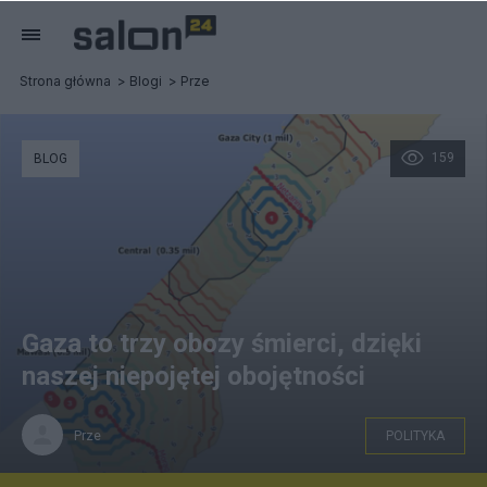
Strona główna
Blogi
Prze
159
BLOG
Gaza to trzy obozy śmierci, dzięki
naszej niepojętej obojętności
Prze
POLITYKA
https://dataverse.harvard.edu/file.xhtml?