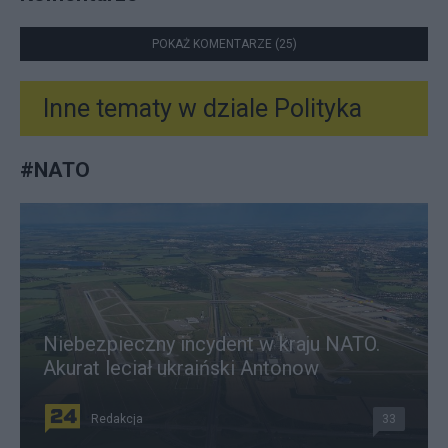
POKAŻ KOMENTARZE (25)
Inne tematy w dziale
Polityka
#
NATO
Niebezpieczny incydent w kraju NATO.
Akurat leciał ukraiński Antonow
Redakcja
33