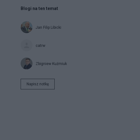
Blogi na ten temat
Jan Filip Libicki
catrw
Zbigniew Kuźmiuk
Napisz notkę