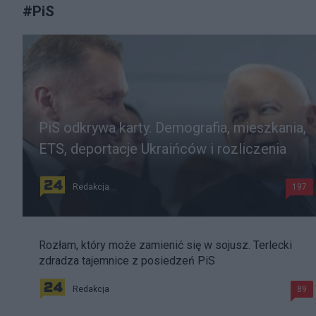
#
PiS
PiS odkrywa karty. Demografia, mieszkania,
ETS, deportacje Ukraińców i rozliczenia
Redakcja
197
Rozłam, który może zamienić się w sojusz. Terlecki
zdradza tajemnice z posiedzeń PiS
Redakcja
89