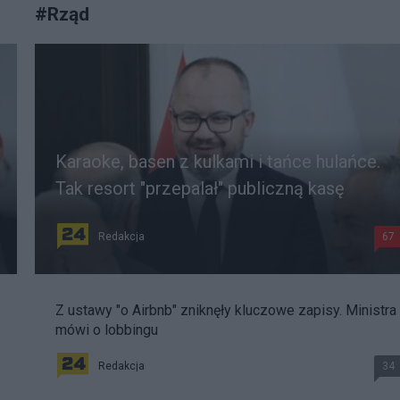
#
Rząd
Karaoke, basen z kulkami i tańce hulańce.
Tak resort "przepalał" publiczną kasę
Redakcja
67
Z ustawy "o Airbnb" zniknęły kluczowe zapisy. Ministra
mówi o lobbingu
Redakcja
34