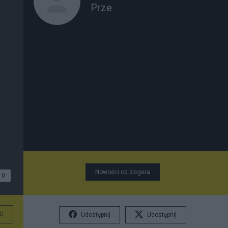
Prze
Nowości od blogera
0
G
Udostępnij
Udostępnij