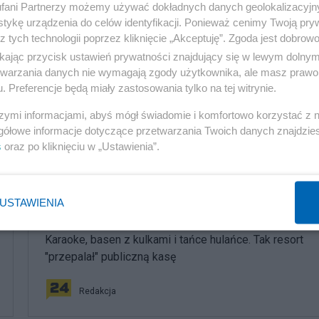
ści, nie musi patrzeć na polskich i europejskich polityków
fani Partnerzy możemy używać dokładnych danych geolokalizacyjn
tykę urządzenia do celów identyfikacji. Ponieważ cenimy Twoją pry
z tych technologii poprzez kliknięcie „Akceptuję”. Zgoda jest dobro
ikając przycisk ustawień prywatności znajdujący się w lewym dolny
etwarzania danych nie wymagają zgody użytkownika, ale masz prawo 
. Preferencje będą miały zastosowania tylko na tej witrynie.
szymi informacjami, abyś mógł świadomie i komfortowo korzystać z
gółowe informacje dotyczące przetwarzania Twoich danych znajdzi
s
oraz po kliknięciu w „Ustawienia”.
komentuj
Obserwuj notkę
USTAWIENIA
Polityka
Karaoke, basen z kulkami i tańce hulańce. Tak resort
"przepalał" publiczną kasę
Redakcja