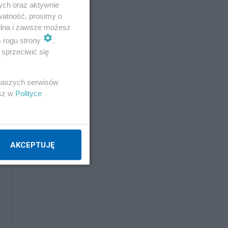
ych oraz aktywnie
watność, prosimy o
wolna i zawsze możesz
m rogu strony
.
sprzeciwić się
 naszych serwisów
esz w
Polityce
AKCEPTUJĘ