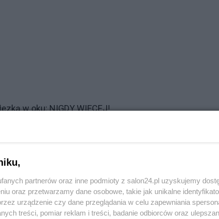
łezką w oku: NIGDY WIĘCEJ!
Reklama
brawo prawa prawico! (z wyjątkiem Grzegorza Brauna)
niku,
 byli umrzeć ze wstydu.
fanych partnerów oraz inne podmioty z salon24.pl uzyskujemy dost
niu oraz przetwarzamy dane osobowe, takie jak unikalne identyfikat
przez urządzenie czy dane przeglądania w celu zapewniania sperson
drzej Duda powstańcom warszawskim: "kochani, warto by
ych treści, pomiar reklam i treści, badanie odbiorców oraz ulepszan