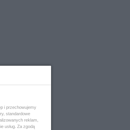
ęp i przechowujemy
ory, standardowe
alizowanych reklam,
ło
ie usług. Za zgodą