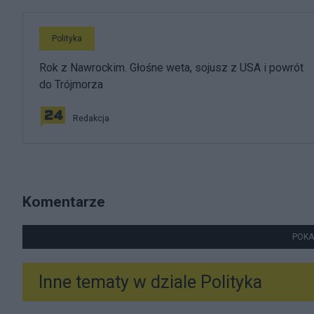
Polityka
Rok z Nawrockim. Głośne weta, sojusz z USA i powrót
do Trójmorza
Redakcja
Komentarze
POKA
Inne tematy w dziale
Polityka