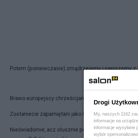
Potem (poniewczasie) zmądrzejemy i napiszemy z 
Brawo europejscy chrześcijanie, brawo socjaliści, 
Drogi Użytkow
Zostaniecie zapamiętani jako ludzie, którzy powinni
My, naszych 1162 zau
informacje na urządze
informacje wysyłane 
Nieświadomie, acz słusznie powiedział onegdaj An
wybór spersonalizowan