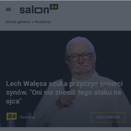
Strona główna
Redakcja
Lech Wałęsa szuka przyczyn śmierci
synów. "Oni nie znosili tego ataku na
ojca"
Redakcja
LECH WAŁĘSA