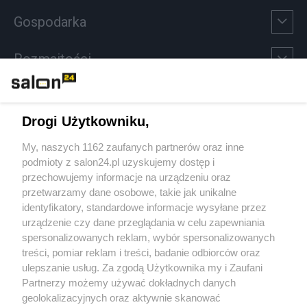
Gospodarka
Rozmaitości
Technologie
Drogi Użytkowniku,
Sport
My, naszych 1162 zaufanych partnerów oraz inne
podmioty z salon24.pl uzyskujemy dostęp i
Społeczeństwo
przechowujemy informacje na urządzeniu oraz
przetwarzamy dane osobowe, takie jak unikalne
Kultura
identyfikatory, standardowe informacje wysyłane przez
urządzenie czy dane przeglądania w celu zapewniania
spersonalizowanych reklam, wybór spersonalizowanych
treści, pomiar reklam i treści, badanie odbiorców oraz
ulepszanie usług. Za zgodą Użytkownika my i Zaufani
X
Facebook
Instagram
Youtube
Partnerzy możemy używać dokładnych danych
geolokalizacyjnych oraz aktywnie skanować