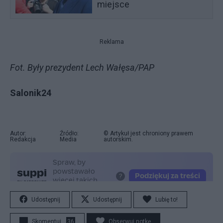
miejsce
Reklama
Fot. Były prezydent Lech Wałęsa/PAP
Salonik24
Autor:
Źródło:
© Artykuł jest chroniony prawem
Redakcja
Media
autorskim.
Udostępnij
Udostępnij
Lubię to!
Skomentuj
36
Obserwuj notkę