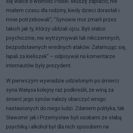
się walce o wolność Polski. Muszę zapłacić, nie
miałem czasu dla rodziny, kiedy dzieci dorastali i
mnie potrzebowali”; “Synowie moi zmarli przez
takich jak ty, którzy ubliżali ojcu. Byli słabsi
psychicznie, nie wytrzymywali tak nikczemnych,
bezpodstawnych wrednych ataków. Załamując się,
łapali za kieliszek” – odpisywał na komentarze
internautów były prezydent.
W pierwszym wywiadzie udzielonym po śmierci
syna Wałęsa kolejny raz podkreślił, że winą za
śmierć jego synów należy obarczyć wrogo
nastawionych do niego ludzi. Zdaniem polityka, tak
Sławomir jak i Przemysław byli osobami ze słabą
psychiką i alkohol był dla nich sposobem na