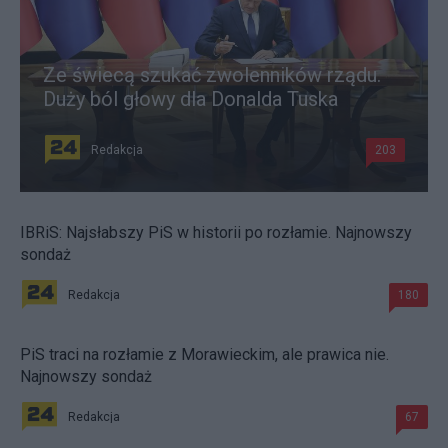
Ze świecą szukać zwolenników rządu.
Duży ból głowy dla Donalda Tuska
Redakcja
203
IBRiS: Najsłabszy PiS w historii po rozłamie. Najnowszy
sondaż
Redakcja
180
PiS traci na rozłamie z Morawieckim, ale prawica nie.
Najnowszy sondaż
Redakcja
67