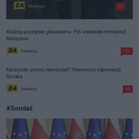
Redakcja
84
Koalicja przegrała głosowanie. PiS uratowało immunitet
Mentzena
Redakcja
101
Kaczyński znowu namieszał? Stanowcza odpowiedź
Bosaka
Redakcja
88
#
Sondaż