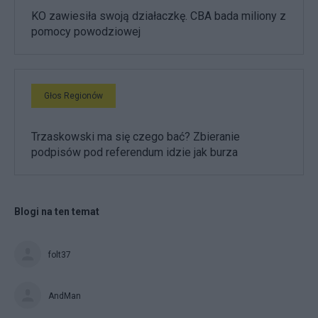
KO zawiesiła swoją działaczkę. CBA bada miliony z
pomocy powodziowej
Głos Regionów
Trzaskowski ma się czego bać? Zbieranie
podpisów pod referendum idzie jak burza
Blogi na ten temat
folt37
AndMan