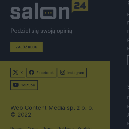
Podziel się swoją opinią
ZAŁÓŻ BLOG
X
Facebook
Instagram
Youtube
Web Content Media sp. z o. o.
© 2022
Pomoc
O nas
Praca
Reklama
Kontakt