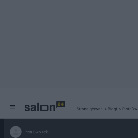
Strona główna
Blogi
Piotr Dw
Piotr Dwojacki