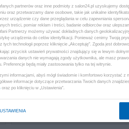
fanych partnerów oraz inne podmioty z salon24.pl uzyskujemy dost
niu oraz przetwarzamy dane osobowe, takie jak unikalne identyfikat
przez urządzenie czy dane przeglądania w celu zapewniania sperson
Gospodarka
ych treści, pomiar reklam i treści, badanie odbiorców oraz ulepszan
fani Partnerzy możemy używać dokładnych danych geolokalizacyjn
Długi niemal jak pensja. W tych regionach Polacy mają
tykę urządzenia do celów identyfikacji. Ponieważ cenimy Twoją pry
największy kłopot
z tych technologii poprzez kliknięcie „Akceptuję”. Zgoda jest dobro
ikając przycisk ustawień prywatności znajdujący się w lewym dolny
Redakcja
etwarzania danych nie wymagają zgody użytkownika, ale masz prawo 
. Preferencje będą miały zastosowania tylko na tej witrynie.
szymi informacjami, abyś mógł świadomie i komfortowo korzystać z
gółowe informacje dotyczące przetwarzania Twoich danych znajdzi
Gospodarka
s
oraz po kliknięciu w „Ustawienia”.
Lawina zamykanych firm. Zatrważająca liczba
przypadków
USTAWIENIA
Redakcja