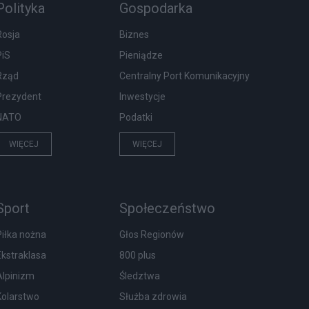
Polityka
Gospodarka
Rosja
Biznes
PiS
Pieniądze
Rząd
Centralny Port Komunikacyjny
Prezydent
Inwestycje
NATO
Podatki
WIĘCEJ
WIĘCEJ
Sport
Społeczeństwo
Piłka nożna
Głos Regionów
Ekstraklasa
800 plus
Alpinizm
Śledztwa
Kolarstwo
Służba zdrowia