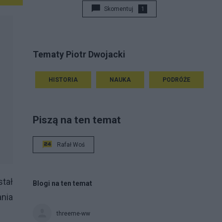
Skomentuj
1
Tematy Piotr Dwojacki
HISTORIA
NAUKA
PODRÓŻE
Piszą na ten temat
Rafał Woś
stał
Blogi na ten temat
ania
threeme-ww