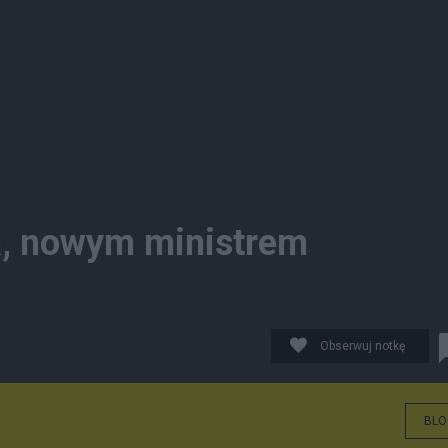
a, nowym ministrem
Obserwuj notkę
BLO