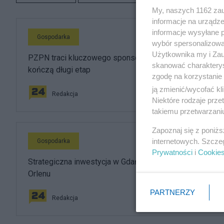
My, naszych 1162 zau
informacje na urządze
informacje wysyłane 
Gospodarka
wybór spersonalizowan
Użytkownika my i Zau
PZPN traci kluczowego sponsora. Brzoska i InPost
skanować charakterys
kończą długi etap
zgodę na korzystanie 
ją zmienić/wycofać kl
Redakcja
Niektóre rodzaje prz
takiemu przetwarzaniu
Zapoznaj się z poniż
internetowych. Szcze
Gospodarka
Prywatności
i
Cookie
Strategiczna inwestycja w Gdańsku. Oczko w głowie
Orlenu
PARTNERZY
Redakcja