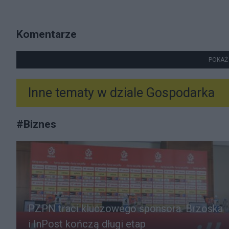
Komentarze
POKAŻ
Inne tematy w dziale
Gospodarka
#
Biznes
PZPN traci kluczowego sponsora. Brzoska
i InPost kończą długi etap