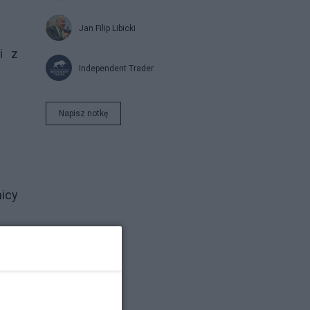
Jan Filip Libicki
i z
Independent Trader
Napisz notkę
icy