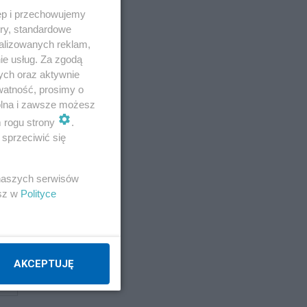
ęp i przechowujemy
ory, standardowe
alizowanych reklam,
ie usług. Za zgodą
ych oraz aktywnie
watność, prosimy o
wolna i zawsze możesz
m rogu strony
.
sprzeciwić się
 naszych serwisów
esz w
Polityce
AKCEPTUJĘ