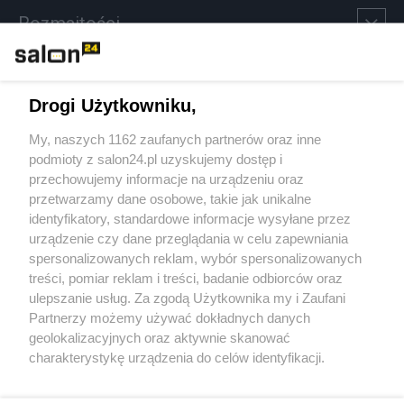
Rozmaitości
Technologie
Drogi Użytkowniku,
Sport
My, naszych 1162 zaufanych partnerów oraz inne
podmioty z salon24.pl uzyskujemy dostęp i
Społeczeństwo
przechowujemy informacje na urządzeniu oraz
przetwarzamy dane osobowe, takie jak unikalne
Kultura
identyfikatory, standardowe informacje wysyłane przez
urządzenie czy dane przeglądania w celu zapewniania
spersonalizowanych reklam, wybór spersonalizowanych
treści, pomiar reklam i treści, badanie odbiorców oraz
ulepszanie usług. Za zgodą Użytkownika my i Zaufani
X
Facebook
Instagram
Youtube
Partnerzy możemy używać dokładnych danych
geolokalizacyjnych oraz aktywnie skanować
charakterystykę urządzenia do celów identyfikacji.
Web Content Media sp. z o. o. © 2022
Ponieważ cenimy Twoją prywatność, prosimy o zgodę na
korzystanie z tych technologii poprzez kliknięcie