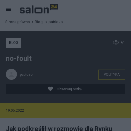
Strona główna
Blogi
pablozo
61
BLOG
no-foult
pablozo
POLITYKA
Obserwuj notkę
19.05.2022
Jak podkreślił w rozmowie dla Rynku