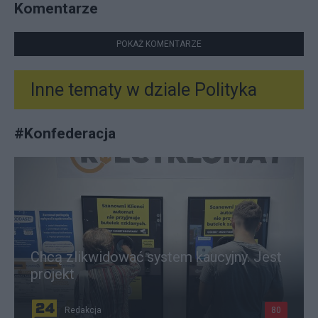
Komentarze
POKAŻ KOMENTARZE
Inne tematy w dziale
Polityka
#
Konfederacja
Chcą zlikwidować system kaucyjny. Jest
projekt
Redakcja
80