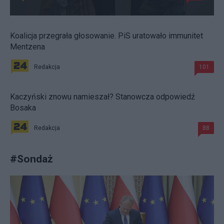
Koalicja przegrała głosowanie. PiS uratowało immunitet
Mentzena
Redakcja
101
Kaczyński znowu namieszał? Stanowcza odpowiedź
Bosaka
Redakcja
88
#
Sondaż