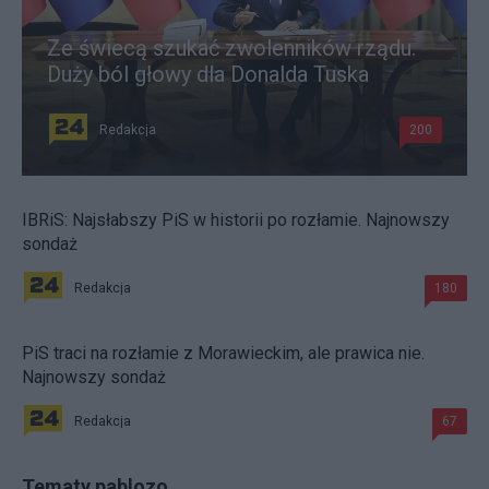
Ze świecą szukać zwolenników rządu.
Duży ból głowy dla Donalda Tuska
Redakcja
200
IBRiS: Najsłabszy PiS w historii po rozłamie. Najnowszy
sondaż
Redakcja
180
PiS traci na rozłamie z Morawieckim, ale prawica nie.
Najnowszy sondaż
Redakcja
67
Tematy pablozo