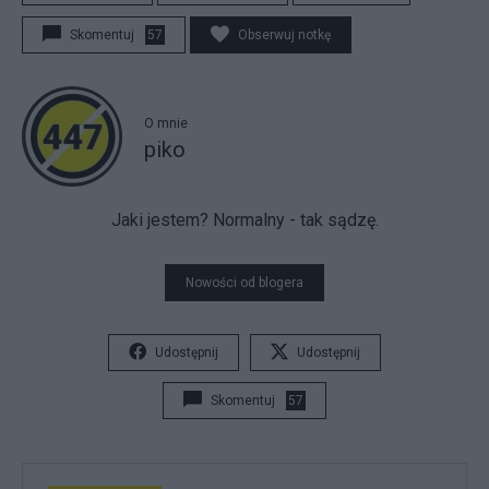
Skomentuj
57
Obserwuj notkę
O mnie
piko
Jaki jestem? Normalny - tak sądzę.
Nowości od blogera
Udostępnij
Udostępnij
Skomentuj
57