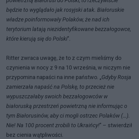
powietrzną Białorusi do Polski, to rzeczywiście
będzie to wyglądało jak rosyjski atak. Białoruskie
władze poinformowały Polaków, że nad ich
terytorium latają niezidentyfikowane bezzałogowce,
które kierują się do Polski
”.
Ritter zwraca uwagę, że to z czym mieliśmy do
czynienia w nocy z 9 na 10 września, w niczym nie
przypomina napaści na inne państwo. „
Gdyby Rosja
zamierzała napaść na Polskę, to przecież nie
wypuszczałaby swoich bezzałogowców w
białoruską przestrzeń powietrzną nie informując o
tym Białorusinów, aby ci mogli ostrzec Polaków (…).
Nie! Na 100 procent zrobili to Ukraińcy!
” – stwierdził
bez cienia wątpliwości.