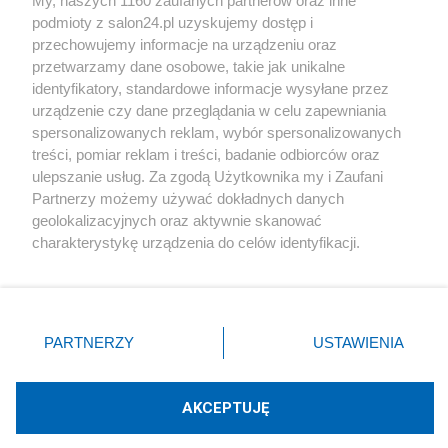
My, naszych 1160 zaufanych partnerów oraz inne
podmioty z salon24.pl uzyskujemy dostęp i
Społeczeństwo
przechowujemy informacje na urządzeniu oraz
przetwarzamy dane osobowe, takie jak unikalne
Kultura
identyfikatory, standardowe informacje wysyłane przez
urządzenie czy dane przeglądania w celu zapewniania
spersonalizowanych reklam, wybór spersonalizowanych
treści, pomiar reklam i treści, badanie odbiorców oraz
ulepszanie usług. Za zgodą Użytkownika my i Zaufani
X
Facebook
Instagram
Youtube
Partnerzy możemy używać dokładnych danych
geolokalizacyjnych oraz aktywnie skanować
charakterystykę urządzenia do celów identyfikacji.
Web Content Media sp. z o. o. © 2022
Ponieważ cenimy Twoją prywatność, prosimy o zgodę na
korzystanie z tych technologii poprzez kliknięcie
„Akceptuję”. Zgoda jest dobrowolna i zawsze możesz ją
Pomoc
O nas
Praca
Reklama
Kontakt
zmienić/wycofać klikając przycisk ustawień prywatności
PARTNERZY
USTAWIENIA
znajdujący się w lewym dolnym rogu strony
. Niektóre
rodzaje przetwarzania danych nie wymagają zgody
użytkownika, ale masz prawo sprzeciwić się takiemu
AKCEPTUJĘ
przetwarzaniu. Preferencje będą miały zastosowania tylko
Technologię dostarcza:
W3media.pl
na tej witrynie.