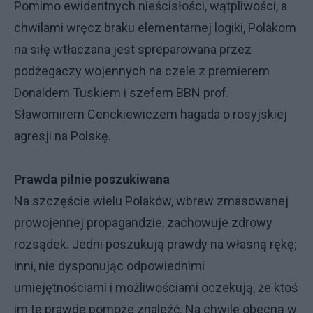
Pomimo ewidentnych nieścisłości, wątpliwości, a
chwilami wręcz braku elementarnej logiki, Polakom
na siłę wtłaczana jest spreparowana przez
podżegaczy wojennych na czele z premierem
Donaldem Tuskiem i szefem BBN prof.
Sławomirem Cenckiewiczem hagada o rosyjskiej
agresji na Polskę.
Prawda pilnie poszukiwana
Na szczęście wielu Polaków, wbrew zmasowanej
prowojennej propagandzie, zachowuje zdrowy
rozsądek. Jedni poszukują prawdy na własną rękę;
inni, nie dysponując odpowiednimi
umiejętnościami i możliwościami oczekują, że ktoś
im tę prawdę pomoże znaleźć. Na chwilę obecną w