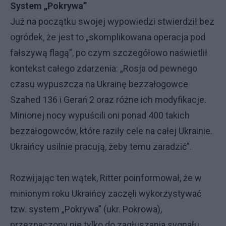
System „Pokrywa”
Już na początku swojej wypowiedzi stwierdził bez
ogródek, że jest to „skomplikowana operacja pod
fałszywą flagą”, po czym szczegółowo naświetlił
kontekst całego zdarzenia: „Rosja od pewnego
czasu wypuszcza na Ukrainę bezzałogowce
Szahed 136 i Gerań 2 oraz różne ich modyfikacje.
Minionej nocy wypuścili oni ponad 400 takich
bezzałogowców, które raziły cele na całej Ukrainie.
Ukraińcy usilnie pracują, żeby temu zaradzić”.
Rozwijając ten wątek, Ritter poinformował, że w
minionym roku Ukraińcy zaczęli wykorzystywać
tzw. system „Pokrywa” (ukr. Pokrowa),
przeznaczony nie tylko do zagłuszania sygnału