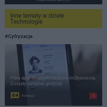
POKAŻ KOMENTARZE (57)
Inne tematy w dziale
Technologie
#
Cyfryzacja
Pilny apel do użytkowników mObywatela.
Zostały ostatnie godziny
Redakcja
4