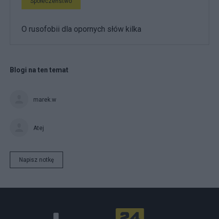
Społeczeństwo
O rusofobii dla opornych słów kilka
Blogi na ten temat
marek.w
Atej
Napisz notkę