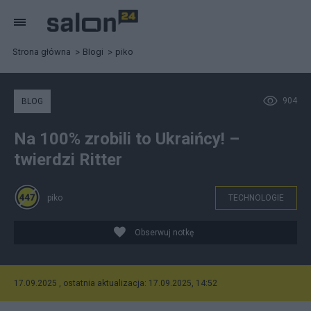
Strona główna
Blogi
piko
904
BLOG
Na 100% zrobili to Ukraińcy! –
twierdzi Ritter
piko
TECHNOLOGIE
Obserwuj notkę
17.09.2025 , ostatnia aktualizacja: 17.09.2025, 14:52