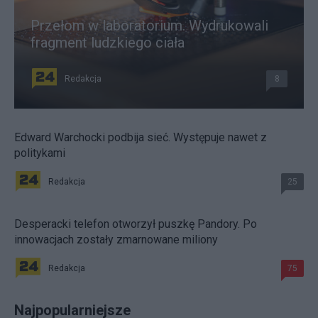
Przełom w laboratorium. Wydrukowali
fragment ludzkiego ciała
Redakcja
8
Edward Warchocki podbija sieć. Występuje nawet z
politykami
Redakcja
25
Desperacki telefon otworzył puszkę Pandory. Po
innowacjach zostały zmarnowane miliony
Redakcja
75
Najpopularniejsze