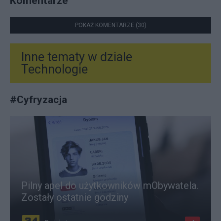
Komentarze
POKAŻ KOMENTARZE (30)
Inne tematy w dziale
Technologie
#
Cyfryzacja
Pilny apel do użytkowników mObywatela.
Zostały ostatnie godziny