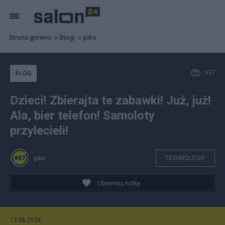
Strona główna
Blogi
piko
337
BLOG
Dzieci! Zbierajta te zabawki! Już, już!
Ala, bier telefon! Samoloty
przylecieli!
piko
TECHNOLOGIE
Obserwuj notkę
13.06.2026