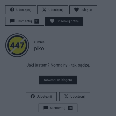
Udostępnij
Udostępnij
Lubię to!
Skomentuj
30
Obserwuj notkę
O mnie
piko
Jaki jestem? Normalny - tak sądzę.
Nowości od blogera
Udostępnij
Udostępnij
Skomentuj
30