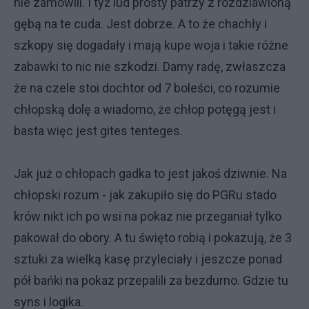
nie zamówili. I tyż lud prosty patrzy z rozdziawioną
gębą na te cuda. Jest dobrze. A to że chachły i
szkopy się dogadały i mają kupe woja i takie różne
zabawki to nic nie szkodzi. Damy radę, zwłaszcza
że na czele stoi dochtor od 7 boleści, co rozumie
chłopską dolę a wiadomo, że chłop potęgą jest i
basta więc jest gites tenteges.
Jak już o chłopach gadka to jest jakoś dziwnie. Na
chłopski rozum - jak zakupiło się do PGRu stado
krów nikt ich po wsi na pokaz nie przeganiał tylko
pakował do obory. A tu święto robią i pokazują, że 3
sztuki za wielką kasę przyleciały i jeszcze ponad
pół bańki na pokaz przepalili za bezdurno. Gdzie tu
syns i logika.