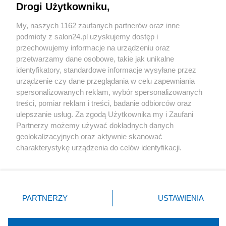
Drogi Użytkowniku,
Sport
My, naszych 1162 zaufanych partnerów oraz inne
podmioty z salon24.pl uzyskujemy dostęp i
Społeczeństwo
przechowujemy informacje na urządzeniu oraz
przetwarzamy dane osobowe, takie jak unikalne
Kultura
identyfikatory, standardowe informacje wysyłane przez
urządzenie czy dane przeglądania w celu zapewniania
spersonalizowanych reklam, wybór spersonalizowanych
treści, pomiar reklam i treści, badanie odbiorców oraz
ulepszanie usług. Za zgodą Użytkownika my i Zaufani
X
Facebook
Instagram
Youtube
Partnerzy możemy używać dokładnych danych
geolokalizacyjnych oraz aktywnie skanować
charakterystykę urządzenia do celów identyfikacji.
Web Content Media sp. z o. o. © 2022
Ponieważ cenimy Twoją prywatność, prosimy o zgodę na
korzystanie z tych technologii poprzez kliknięcie
„Akceptuję”. Zgoda jest dobrowolna i zawsze możesz ją
Pomoc
O nas
Praca
Reklama
Kontakt
zmienić/wycofać klikając przycisk ustawień prywatności
PARTNERZY
USTAWIENIA
znajdujący się w lewym dolnym rogu strony
. Niektóre
rodzaje przetwarzania danych nie wymagają zgody