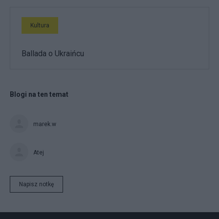
Kultura
Ballada o Ukraińcu
Blogi na ten temat
marek.w
Atej
Napisz notkę