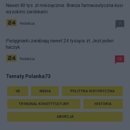
Nawet 40 tys. zł miesięcznie. Branża farmaceutyczna kusi
wysokimi zarobkami
Redakcja
7
Pielęgniarki zarabiają nawet 24 tysiące zł. Jest jeden
haczyk
Redakcja
22
Tematy Polanka73
UE
MEDIA
POLITYKA HISTORYCZNA
TRYBUNAŁ KONSTYTUCYJNY
HISTORIA
ABORCJA