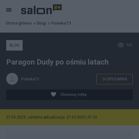
Strona główna
Blogi
Polanka73
161
BLOG
Paragon Dudy po ośmiu latach
Polanka73
GOSPODARKA
Obserwuj notkę
27.03.2023 , ostatnia aktualizacja: 27.03.2023, 07:32