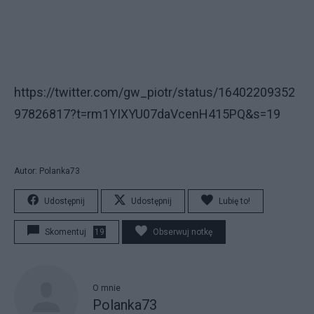
https://twitter.com/gw_piotr/status/16402209352
97826817?t=rm1YIXYU07daVcenH415PQ&s=19
Autor: Polanka73
Udostępnij
Udostępnij
Lubię to!
Skomentuj
19
Obserwuj notkę
O mnie
Polanka73