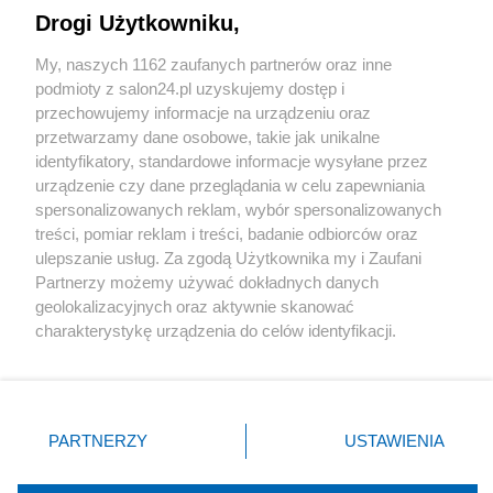
Drogi Użytkowniku,
Sport
My, naszych 1162 zaufanych partnerów oraz inne
podmioty z salon24.pl uzyskujemy dostęp i
Społeczeństwo
przechowujemy informacje na urządzeniu oraz
przetwarzamy dane osobowe, takie jak unikalne
Kultura
identyfikatory, standardowe informacje wysyłane przez
urządzenie czy dane przeglądania w celu zapewniania
spersonalizowanych reklam, wybór spersonalizowanych
treści, pomiar reklam i treści, badanie odbiorców oraz
ulepszanie usług. Za zgodą Użytkownika my i Zaufani
X
Facebook
Instagram
Youtube
Partnerzy możemy używać dokładnych danych
geolokalizacyjnych oraz aktywnie skanować
charakterystykę urządzenia do celów identyfikacji.
Web Content Media sp. z o. o. © 2022
Ponieważ cenimy Twoją prywatność, prosimy o zgodę na
korzystanie z tych technologii poprzez kliknięcie
„Akceptuję”. Zgoda jest dobrowolna i zawsze możesz ją
Pomoc
O nas
Praca
Reklama
Kontakt
zmienić/wycofać klikając przycisk ustawień prywatności
PARTNERZY
USTAWIENIA
znajdujący się w lewym dolnym rogu strony
. Niektóre
rodzaje przetwarzania danych nie wymagają zgody