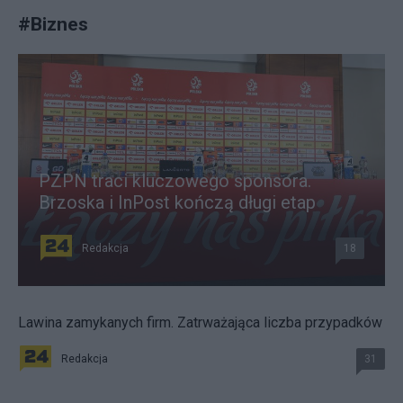
#
Biznes
PZPN traci kluczowego sponsora.
Brzoska i InPost kończą długi etap
Redakcja
18
Lawina zamykanych firm. Zatrważająca liczba przypadków
Redakcja
31