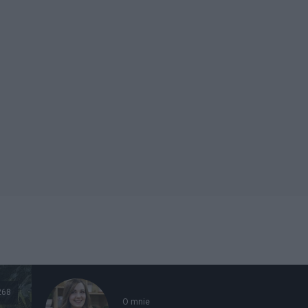
268
O mnie