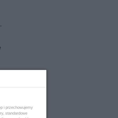
–
e
ęp i przechowujemy
ory, standardowe