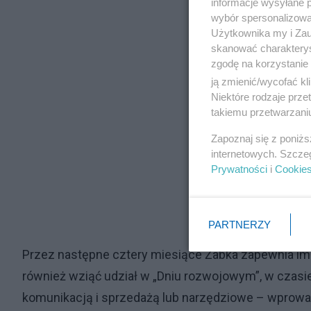
informacje wysyłane 
wybór spersonalizowan
Użytkownika my i Zau
skanować charakterys
zgodę na korzystanie 
ją zmienić/wycofać kl
Niektóre rodzaje prz
takiemu przetwarzaniu
Zapoznaj się z poniż
internetowych. Szcze
Prywatności
i
Cookie
PARTNERZY
Przez następne cztery miesiące Żabka zapewnia im
również wziąć udział w „Dniu rozwojowym”, w czasie
komunikacją i sprzedażą lub narzędziowe – wprowa