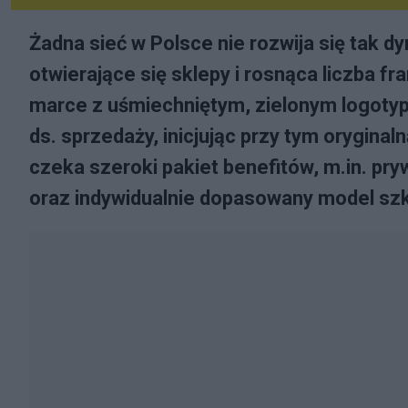
Żadna sieć w Polsce nie rozwija się tak d
otwierające się sklepy i rosnąca liczba f
marce z uśmiechniętym, zielonym logoty
ds. sprzedaży, inicjując przy tym orygina
czeka szeroki pakiet benefitów, m.in. pr
oraz indywidualnie dopasowany model szk