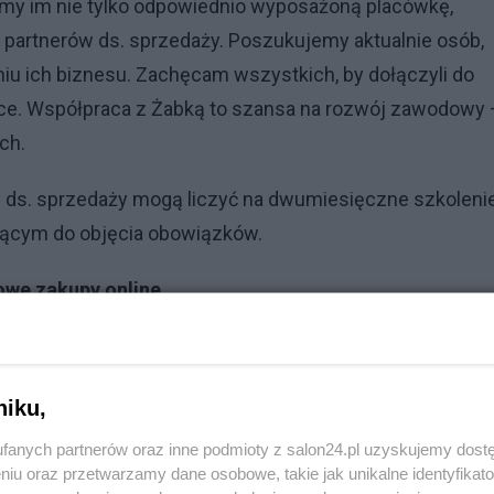
my im nie tylko odpowiednio wyposażoną placówkę,
partnerów ds. sprzedaży. Poszukujemy aktualnie osób,
u ich biznesu. Zachęcam wszystkich, by dołączyli do
sce. Współpraca z Żabką to szansa na rozwój zawodowy 
ch.
 ds. sprzedaży mogą liczyć na dwumiesięczne szkoleni
ącym do objęcia obowiązków.
sowe zakupy online
niku,
fanych partnerów oraz inne podmioty z salon24.pl uzyskujemy dost
niu oraz przetwarzamy dane osobowe, takie jak unikalne identyfikat