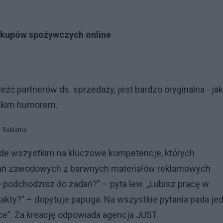
akupów spożywczych online
eźć partnerów ds. sprzedaży, jest bardzo oryginalna - jak
ekkim humorem.
Reklama
de wszystkim na kluczowe kompetencje, których
ań zawodowych z barwnych materiałów reklamowych
 podchodzisz do zadań?” – pyta lew. „Lubisz pracę w
takty?” – dopytuje papuga. Na wszystkie pytania pada je
e”. Za kreację odpowiada agencja JUST.