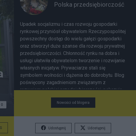
Polska przedsiębiorczość
Upadek socjalizmu i czas rozwoju gospodarki
rynkowej przyniósł obywatelom Rzeczypospolitej
powszechny dostęp do wielu gałęzi gospodarki
oraz stworzył duże szanse dla rozwoju prywatnej
przedsiębiorczości. Chłonność rynku na dobra i
usługi ułatwiła obywatelom tworzenie i rozwijanie
własnych inicjatyw. Prywaciarze stali się
a
symbolem wolności i dążenia do dobrobytu. Blog
poświęcony zagadnieniom związanym z
rozwojem polskiej przedsiębiorczości, pokazuje,
jak kształtował się polski biznes. Publikacje
Nowości od blogera
dotykają realiów czasów II RP oraz PRL-u.
0
Przedstawiamy wiele historycznych ciekawostek,
pozwalających lepiej zrozumieć charakter oraz
specyfikę przemian w polskiej gospodarce.
G
Udostępnij
Udostępnij
Znaleźć tu można także informacje dotyczące