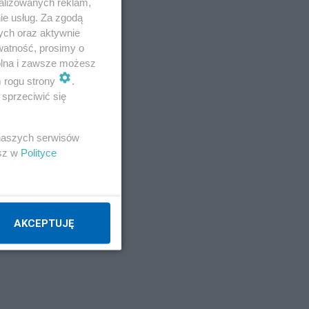
alizowanych reklam,
ie usług. Za zgodą
ych oraz aktywnie
watność, prosimy o
wolna i zawsze możesz
m rogu strony
.
sprzeciwić się
 naszych serwisów
esz w
Polityce
AKCEPTUJĘ