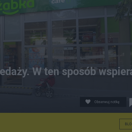
zedaży. W ten sposób wspier
Obserwuj notkę
s.wikimedia.org/w/index.php?curid=91425359
BLO