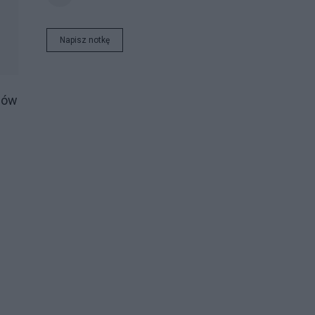
Napisz notkę
rców