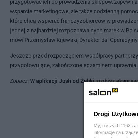
przygotować ich do prowadzenia sklepów, zapewnia
wsparcie marketingowe, ale także codzienną pomoc 
które chcą wspierać franczyzobiorców w prowadzeni
jednej z najbardziej rozpoznawalnych marek w Pol
mówi Przemysław Kijewski, Dyrektor ds. Operacyjny
Jeszcze przed rozpoczęciem współpracy partnerzy
przygotowujące, zakończone egzaminem uprawniaj
Zobacz:
W aplikacji Jush od Żabki zrobisz ekspre
Drogi Użytkow
My, naszych 1162 zau
informacje na urządze