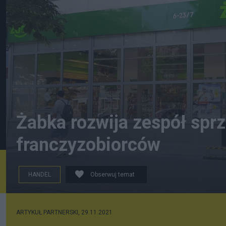
Żabka rozwija zespół spr
franczyzobiorców
HANDEL
Obserwuj temat
By Wistula - Own work, CC BY-SA 4.0, https://common
ARTYKUŁ PARTNERSKI,
29.11.2021