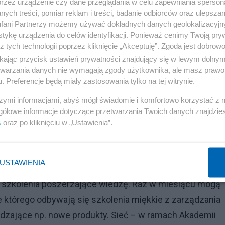
przez urządzenie czy dane przeglądania w celu zapewniania sperson
ych treści, pomiar reklam i treści, badanie odbiorców oraz ulepszan
fani Partnerzy możemy używać dokładnych danych geolokalizacyjn
tykę urządzenia do celów identyfikacji. Ponieważ cenimy Twoją pry
z tych technologii poprzez kliknięcie „Akceptuję”. Zgoda jest dobro
ikając przycisk ustawień prywatności znajdujący się w lewym dolny
etwarzania danych nie wymagają zgody użytkownika, ale masz prawo 
. Preferencje będą miały zastosowania tylko na tej witrynie.
szymi informacjami, abyś mógł świadomie i komfortowo korzystać z
gółowe informacje dotyczące przetwarzania Twoich danych znajdzi
s
oraz po kliknięciu w „Ustawienia”.
USTAWIENIA
 szkolenia poszerzające wiedzę. Raz w miesiącu mogą
 którego odbywają się szkolenia miękkie z zarządzania
dzające np. nowe produkty. Sieć – w ramach Akademii