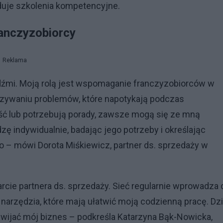
duje szkolenia kompetencyjne.
ranczyzobiorcy
Reklama
ludźmi. Moją rolą jest wspomaganie franczyzobiorców w
ywaniu problemów, które napotykają podczas
ć lub potrzebują porady, zawsze mogą się ze mną
 indywidualnie, badając jego potrzeby i określając
o – mówi Dorota Miśkiewicz, partner ds. sprzedaży w
rcie partnera ds. sprzedaży. Sieć regularnie wprowadza 
arzędzia, które mają ułatwić moją codzienną pracę. Dzi
zwijać mój biznes – podkreśla Katarzyna Bąk-Nowicka,