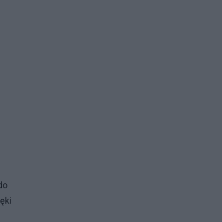
do
ęki