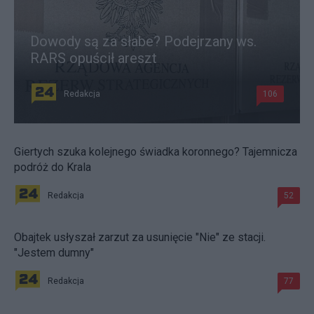
Dowody są za słabe? Podejrzany ws.
RARS opuścił areszt
Redakcja
106
Giertych szuka kolejnego świadka koronnego? Tajemnicza
podróż do Krala
Redakcja
52
Obajtek usłyszał zarzut za usunięcie "Nie" ze stacji.
"Jestem dumny"
Redakcja
77