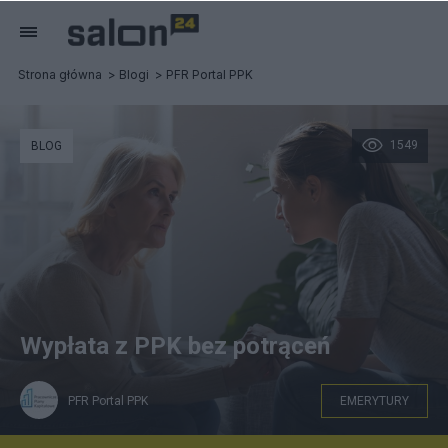
Strona główna
Blogi
PFR Portal PPK
1549
BLOG
Wypłata z PPK bez potrąceń
PFR Portal PPK
EMERYTURY
W szczególnych sytuacjach życiowych możemy