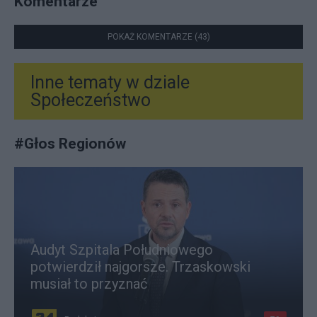
Komentarze
POKAŻ KOMENTARZE (43)
Inne tematy w dziale
Społeczeństwo
#
Głos Regionów
Audyt Szpitala Południowego
potwierdził najgorsze. Trzaskowski
musiał to przyznać