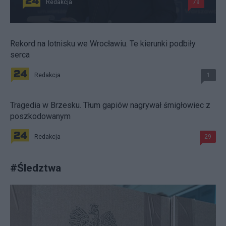
Redakcja
79
Rekord na lotnisku we Wrocławiu. Te kierunki podbiły
serca
Redakcja
1
Tragedia w Brzesku. Tłum gapiów nagrywał śmigłowiec z
poszkodowanym
Redakcja
29
#
Śledztwa