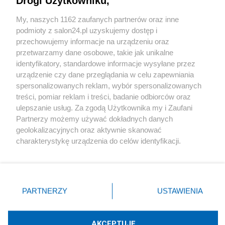
Drogi Użytkowniku,
Sport
My, naszych 1162 zaufanych partnerów oraz inne
podmioty z salon24.pl uzyskujemy dostęp i
Społeczeństwo
przechowujemy informacje na urządzeniu oraz
przetwarzamy dane osobowe, takie jak unikalne
Kultura
identyfikatory, standardowe informacje wysyłane przez
urządzenie czy dane przeglądania w celu zapewniania
spersonalizowanych reklam, wybór spersonalizowanych
treści, pomiar reklam i treści, badanie odbiorców oraz
ulepszanie usług. Za zgodą Użytkownika my i Zaufani
X
Facebook
Instagram
Youtube
Partnerzy możemy używać dokładnych danych
geolokalizacyjnych oraz aktywnie skanować
charakterystykę urządzenia do celów identyfikacji.
Web Content Media sp. z o. o. © 2022
Ponieważ cenimy Twoją prywatność, prosimy o zgodę na
korzystanie z tych technologii poprzez kliknięcie
„Akceptuję”. Zgoda jest dobrowolna i zawsze możesz ją
Pomoc
O nas
Praca
Reklama
Kontakt
zmienić/wycofać klikając przycisk ustawień prywatności
PARTNERZY
USTAWIENIA
znajdujący się w lewym dolnym rogu strony
. Niektóre
rodzaje przetwarzania danych nie wymagają zgody
użytkownika, ale masz prawo sprzeciwić się takiemu
AKCEPTUJĘ