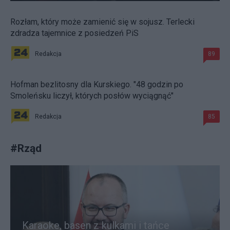
Rozłam, który może zamienić się w sojusz. Terlecki
zdradza tajemnice z posiedzeń PiS
Redakcja
89
Hofman bezlitosny dla Kurskiego. "48 godzin po
Smoleńsku liczył, których posłów wyciągnąć"
Redakcja
85
#
Rząd
Karaoke, basen z kulkami i tańce