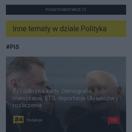
POKAŻ KOMENTARZE (7)
Inne tematy w dziale
Polityka
#
PiS
PiS odkrywa karty. Demografia,
mieszkania, ETS, deportacje Ukraińców i
rozliczenia
Redakcja
153