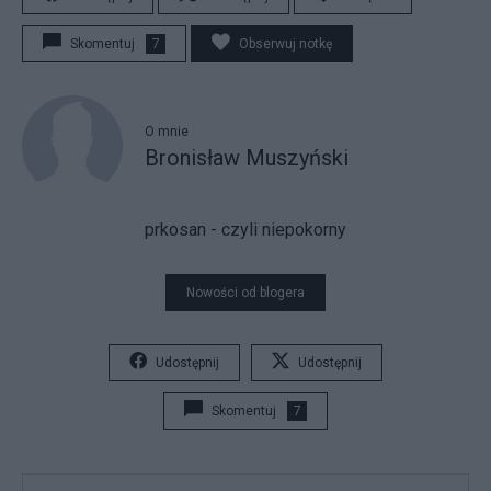
Skomentuj
7
Obserwuj notkę
O mnie
Bronisław Muszyński
prkosan - czyli niepokorny
Nowości od blogera
Udostępnij
Udostępnij
Skomentuj
7