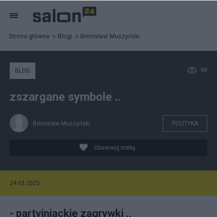
Strona główna
Blogi
Bronisław Muszyński
98
BLOG
zszargane symbole ..
Bronisław Muszyński
POLITYKA
Obserwuj notkę
24.03.2025
- partyjniackie zagrywki ..