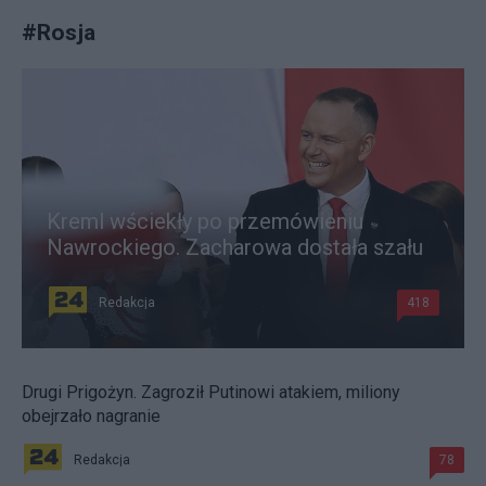
#
Rosja
Kreml wściekły po przemówieniu
Nawrockiego. Zacharowa dostała szału
Redakcja
418
Drugi Prigożyn. Zagroził Putinowi atakiem, miliony
obejrzało nagranie
Redakcja
78