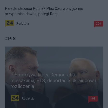
Parada słabości Putina? Plac Czerwony już nie
przypomina dawnej potęgi Rosji
Redakcja
206
#
PiS
PiS odkrywa karty. Demografia,
mieszkania, ETS, deportacje Ukraińców i
rozliczenia
Redakcja
198