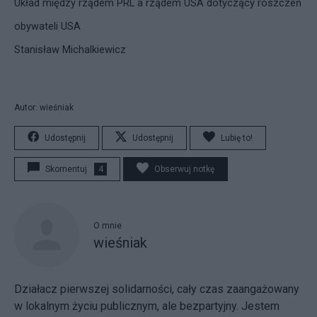
Układ między rządem PRL a rządem USA dotyczący roszczeń
obywateli USA
Stanisław Michalkiewicz
Autor: wieśniak
Udostępnij
Udostępnij
Lubię to!
Skomentuj
4
Obserwuj notkę
O mnie
wieśniak
Działacz pierwszej solidarności, cały czas zaangażowany
w lokalnym życiu publicznym, ale bezpartyjny. Jestem