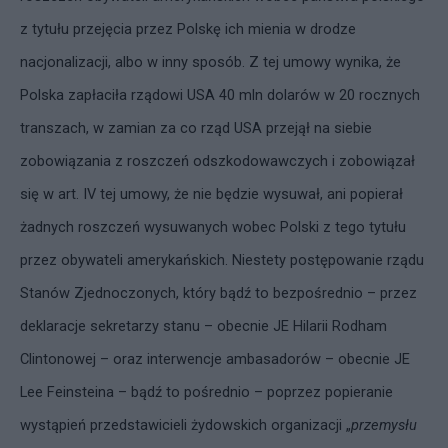
z tytułu przejęcia przez Polskę ich mienia w drodze
nacjonalizacji, albo w inny sposób. Z tej umowy wynika, że
Polska zapłaciła rządowi USA 40 mln dolarów w 20 rocznych
transzach, w zamian za co rząd USA przejął na siebie
zobowiązania z roszczeń odszkodowawczych i zobowiązał
się w art. IV tej umowy, że nie będzie wysuwał, ani popierał
żadnych roszczeń wysuwanych wobec Polski z tego tytułu
przez obywateli amerykańskich. Niestety postępowanie rządu
Stanów Zjednoczonych, który bądź to bezpośrednio – przez
deklaracje sekretarzy stanu – obecnie JE Hilarii Rodham
Clintonowej – oraz interwencje ambasadorów – obecnie JE
Lee Feinsteina – bądź to pośrednio – poprzez popieranie
wystąpień przedstawicieli żydowskich organizacji „
przemysłu