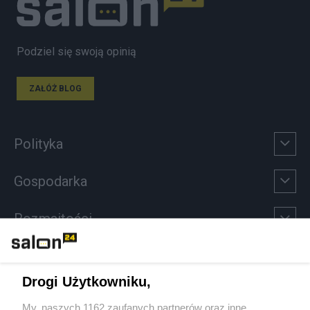
Podziel się swoją opinią
ZAŁÓŻ BLOG
Polityka
Gospodarka
Rozmaitości
Technologie
Drogi Użytkowniku,
Sport
My, naszych 1162 zaufanych partnerów oraz inne