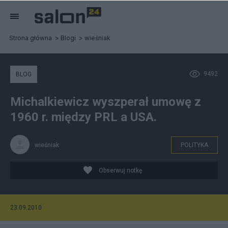
Strona główna
Blogi
wieśniak
9492
BLOG
Michalkiewicz wyszperał umowę z
1960 r. między PRL a USA.
wieśniak
POLITYKA
Obserwuj notkę
23.09.2010