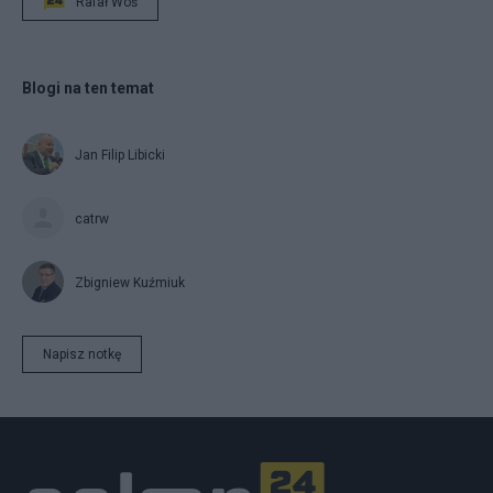
Rafał Woś
Blogi na ten temat
Jan Filip Libicki
catrw
Zbigniew Kuźmiuk
Napisz notkę