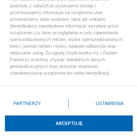
podmioty z salon24.pl uzyskujemy dostęp i
Społeczeństwo
przechowujemy informacje na urządzeniu oraz
przetwarzamy dane osobowe, takie jak unikalne
Kultura
identyfikatory, standardowe informacje wysyłane przez
urządzenie czy dane przeglądania w celu zapewniania
spersonalizowanych reklam, wybór spersonalizowanych
treści, pomiar reklam i treści, badanie odbiorców oraz
ulepszanie usług. Za zgodą Użytkownika my i Zaufani
X
Facebook
Instagram
Youtube
Partnerzy możemy używać dokładnych danych
geolokalizacyjnych oraz aktywnie skanować
charakterystykę urządzenia do celów identyfikacji.
Web Content Media sp. z o. o. © 2022
Ponieważ cenimy Twoją prywatność, prosimy o zgodę na
korzystanie z tych technologii poprzez kliknięcie
„Akceptuję”. Zgoda jest dobrowolna i zawsze możesz ją
Pomoc
O nas
Praca
Reklama
Kontakt
zmienić/wycofać klikając przycisk ustawień prywatności
PARTNERZY
USTAWIENIA
znajdujący się w lewym dolnym rogu strony
. Niektóre
rodzaje przetwarzania danych nie wymagają zgody
użytkownika, ale masz prawo sprzeciwić się takiemu
AKCEPTUJĘ
przetwarzaniu. Preferencje będą miały zastosowania tylko
Technologię dostarcza:
W3media.pl
na tej witrynie.