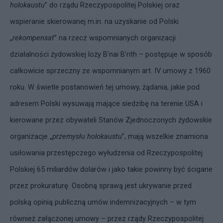
holokaustu
” do rządu Rzeczypospolitej Polskiej oraz
wspieranie skierowanej m.in. na uzyskanie od Polski
„
rekompensat
” na rzecz wspomnianych organizacji
działalności żydowskiej loży B’nai B’rith – postępuje w sposób
całkowicie sprzeczny ze wspomnianym art. IV umowy z 1960
roku. W świetle postanowień tej umowy, żądania, jakie pod
adresem Polski wysuwają mające siedzibę na terenie USA i
kierowane przez obywateli Stanów Zjednoczonych żydowskie
organizacje „
przemysłu holokaustu
”, mają wszelkie znamiona
usiłowania przestępczego wyłudzenia od Rzeczypospolitej
Polskiej 65 miliardów dolarów i jako takie powinny być ścigane
przez prokuraturę. Osobną sprawą jest ukrywanie przed
polską opinią publiczną umów indemnizacyjnych – w tym
również załączonej umowy – przez rządy Rzeczypospolitej