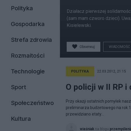
Polityka
Działacz pierwszej solidarnośc
(sam mam czworo dzieci). Uważ
Gospodarka
Kisielewski.
Strefa zdrowia
Obserwuj
WIADOMOŚĆ
Rozmaitości
Technologie
POLITYKA
22.03.2012, 21:15
O policji w II RP i 
Sport
Przy okazji ostatnich pomyłek naszej
Społeczeństwo
preliminarza budżetowego na rok 1
przewidziano etaty...
Kultura
wieśniak
na blogu
przemyśleni