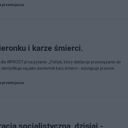
a prowincjusza
eronku i karze śmierci.
la WPROST.pl na pytanie: „Polityk, który deklaruje przywiązanie do
 identyfikuje się jako zwolennik kary śmierci - występuje przeciw...
a prowincjusza
cja socjalistyczna, dzisiaj -