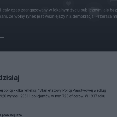
i, cały czas zaangażowany w lokalnym życiu publicznym, ale bez
am, że wolny rynek jest ważniejszy niż demokracja. Przeraża m
dzisiaj
 policji - kilka refleksji: "Stan etatowy Policji Państwowej według
920 wynosił 29511 policjantów w tym 723 oficerów. W 1937 roku
a prowincjusza