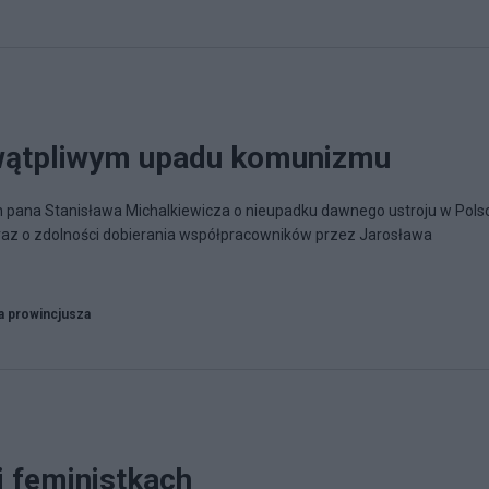
 wątpliwym upadu komunizmu
pana Stanisława Michalkiewicza o nieupadku dawnego ustroju w Polsc
raz o zdolności dobierania współpracowników przez Jarosława
a prowincjusza
i feministkach