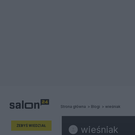
Strona główna
Blogi
wieśniak
ŻEBYŚ WIEDZIAŁ
wieśniak