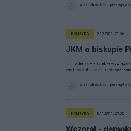
wieśniak
na blogu
przemyśleni
POLITYKA
2.12.2011, 21:06
JKM o biskupie Pi
"JE Tadeusz Pieronek w wywiadzie d
wartości katolickich, a jednocześnie
wieśniak
na blogu
przemyśleni
POLITYKA
8.11.2011, 23:32
Wczoraj - demokra