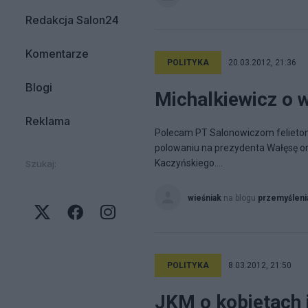
Redakcja Salon24
Komentarze
POLITYKA
20.03.2012, 21:36
Blogi
Michalkiewicz o
Reklama
Polecam PT Salonowiczom felieton 
polowaniu na prezydenta Wałęsę o
Kaczyńskiego....
Szukaj:
wieśniak
na blogu
przemyśleni
POLITYKA
8.03.2012, 21:50
JKM o kobietach 