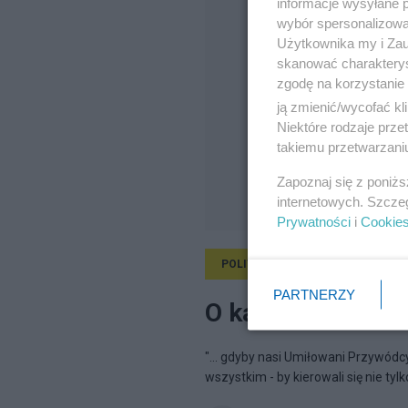
informacje wysyłane 
wybór spersonalizowan
Użytkownika my i Zau
skanować charakterys
zgodę na korzystanie 
ją zmienić/wycofać kl
Niektóre rodzaje prz
takiemu przetwarzaniu
Zapoznaj się z poniż
internetowych. Szcze
Prywatności
i
Cookie
POLITYKA
3.12.2011, 22:11
PARTNERZY
O karze śmierci 
"... gdyby nasi Umiłowani Przywódcy,
wszystkim - by kierowali się nie ty