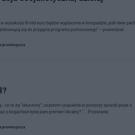
 w wysokości 8 mld euro będzie wypłacona w listopadzie, jeśli dwie part
 zobowiążą się do przyjęcia programu pomocowego” – powiedział...
a prowincjusza
ł?
 co to za "oburzony", oszołom i populista w poniższy sposób pisze o
az o bogactwie byłej pani premier Ukrainy? ".... Przesłanki...
a prowincjusza