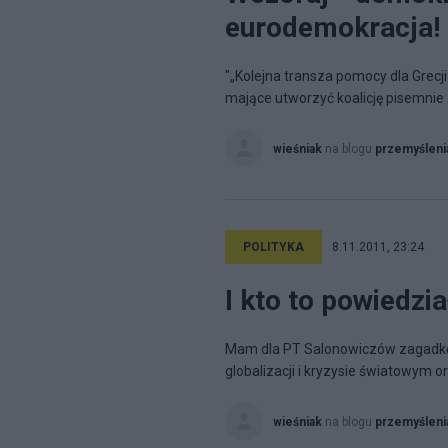
eurodemokracja!
"„Kolejna transza pomocy dla Grecji
mające utworzyć koalicję pisemnie
wieśniak
na blogu
przemyśleni
POLITYKA
8.11.2011, 23:24
I kto to powiedzia
Mam dla PT Salonowiczów zagadkę -
globalizacji i kryzysie światowym or
wieśniak
na blogu
przemyśleni