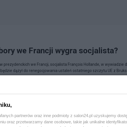
ory we Francji wygra socjalista?
prezydenckich we Francji, socjalista François Hollande, w wywiadzie d
a będzie dążył do renegocjowania ustaleń ostatniego szczytu UE z Bruksel
a prowincjusza
niku,
fanych partnerów oraz inne podmioty z salon24.pl uzyskujemy dost
niu oraz przetwarzamy dane osobowe, takie jak unikalne identyfikat