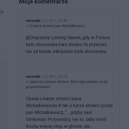
Moje komentarze
Co
wieśniak
6.12.2011, 20:49
w
O karze śmierci pan Michalkiewicz
@Drapieżny Leming Nawet, gdy w Polsce
była stosowana kara śmierci to przecież
nie za każde zabójstwo była stosowana.
wieśniak
3.12.2011, 22:18
w
Jeszcze o karze śmierci. Dlaczego jestem za jej
przywróceniem
Opinia o karze śmierci pana
Michalkiewicza A tak o karze śmierci pisze
pan Michalkiewicz; "... gdyby nasi
Umiłowani Przywódcy, nie to, żeby mieli
trochę więcej oleju w głowie, ale...