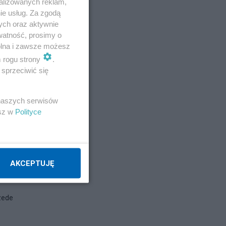
alizowanych reklam,
ie usług. Za zgodą
ych oraz aktywnie
watność, prosimy o
wolna i zawsze możesz
m rogu strony
.
sprzeciwić się
 naszych serwisów
esz w
Polityce
AKCEPTUJĘ
rzede