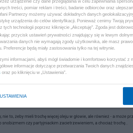
przez urządzenie czy dane przeglądania w celu zapewniania sperson
ych treści, pomiar reklam i treści, badanie odbiorców oraz ulepszan
fani Partnerzy możemy używać dokładnych danych geolokalizacyjn
tykę urządzenia do celów identyfikacji. Ponieważ cenimy Twoją pry
z tych technologii poprzez kliknięcie „Akceptuję”. Zgoda jest dobro
ikając przycisk ustawień prywatności znajdujący się w lewym dolny
etwarzania danych nie wymagają zgody użytkownika, ale masz prawo 
. Preferencje będą miały zastosowania tylko na tej witrynie.
szymi informacjami, abyś mógł świadomie i komfortowo korzystać z
gółowe informacje dotyczące przetwarzania Twoich danych znajdzi
s
oraz po kliknięciu w „Ustawienia”.
USTAWIENIA
pan Michalkiewicz
 nie to, żeby mieli trochę więcej oleju w głowie, ale również - a może p
lko snobizmem czy partyjniackim zacietrzewieniem, a chociaż trochę...