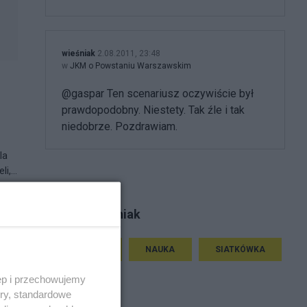
wieśniak
2.08.2011, 23:48
w
JKM o Powstaniu Warszawskim
@gaspar Ten scenariusz oczywiście był
prawdopodobny. Niestety. Tak źle i tak
niedobrze. Pozdrawiam.
la
i,...
Tematy wieśniak
HISTORIA
NAUKA
SIATKÓWKA
ęp i przechowujemy
ory, standardowe