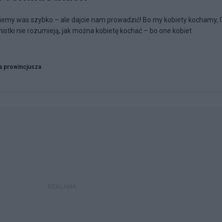
iemy was szybko – ale dajcie nam prowadzić! Bo my kobiety kochamy, 
nistki nie rozumieją, jak można kobietę kochać – bo one kobiet
a prowincjusza