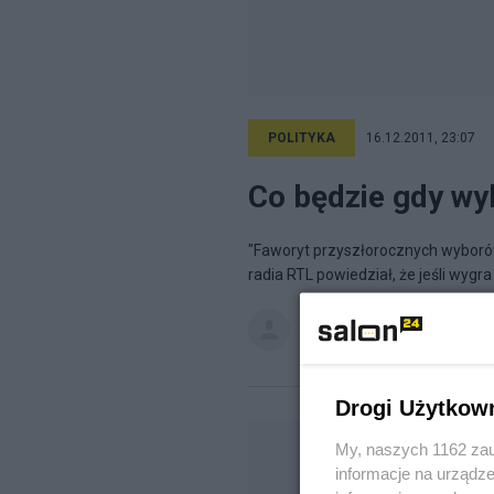
POLITYKA
16.12.2011, 23:07
Co będzie gdy wyb
"Faworyt przyszłorocznych wyborów 
radia RTL powiedział, że jeśli wygr
wieśniak
na blogu
przemyśleni
Drogi Użytkow
My, naszych 1162 zau
informacje na urządze