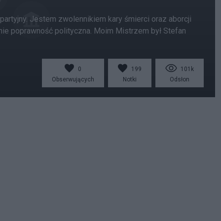
partyjny. Jestem zwolennikiem kary śmierci oraz aborcji
nie poprawność polityczna. Moim Mistrzem był Stefan
0
199
101k
Obserwujących
Notki
Odsłon