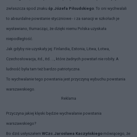
zwłaszcza spod znaku
śp.Józefa Piłsudskiego
. To oni wychwalali
to absurdalne powstanie styczniowe - i za sanacji w szkołach je
wysławiano, tłumacząc, że dzięki niemu Polska uzyskała
niepodległość.
Jak gdyby nie uzyskały jej: Finlandia, Estonia, Litwa, Łotwa,
Czechosłowacja, itd., itd. ..., które żadnych powstań nie robiły. A
ludność była tam też bardzo patriotyczna.
To wychwalanie tego powstania jest przyczyną wybuchu powstania
warszawskiego.
Reklama
Przyczyna jakiej klęski będzie wychwalanie powstania
warszawskiego?
Bo dziś usłyszałem
WCzc.Jarosława Kaczyńskiego
mówiącego, że