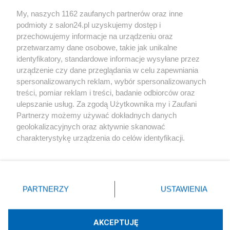
Sport
My, naszych 1162 zaufanych partnerów oraz inne
podmioty z salon24.pl uzyskujemy dostęp i
Społeczeństwo
przechowujemy informacje na urządzeniu oraz
przetwarzamy dane osobowe, takie jak unikalne
Kultura
identyfikatory, standardowe informacje wysyłane przez
urządzenie czy dane przeglądania w celu zapewniania
spersonalizowanych reklam, wybór spersonalizowanych
treści, pomiar reklam i treści, badanie odbiorców oraz
ulepszanie usług. Za zgodą Użytkownika my i Zaufani
X
Facebook
Instagram
Youtube
Partnerzy możemy używać dokładnych danych
geolokalizacyjnych oraz aktywnie skanować
charakterystykę urządzenia do celów identyfikacji.
Web Content Media sp. z o. o. © 2022
Ponieważ cenimy Twoją prywatność, prosimy o zgodę na
korzystanie z tych technologii poprzez kliknięcie
„Akceptuję”. Zgoda jest dobrowolna i zawsze możesz ją
Pomoc
O nas
Praca
Reklama
Kontakt
zmienić/wycofać klikając przycisk ustawień prywatności
PARTNERZY
USTAWIENIA
znajdujący się w lewym dolnym rogu strony
. Niektóre
rodzaje przetwarzania danych nie wymagają zgody
użytkownika, ale masz prawo sprzeciwić się takiemu
AKCEPTUJĘ
przetwarzaniu. Preferencje będą miały zastosowania tylko