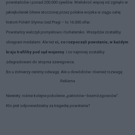
powstańców i ponad 200.000 cywilów. Wielokroć więcej niż zginęło w
jakiejkolwiek bitwie stoczonej przez polskie wojska w ciągu całej
historii Polski! Słynna rzeź Pragi – to 16.000 ofiar.
Powstańcy walczyli pomysłowo i bohatersko. Wszędzie zostaliby
obsypani medalami. Ale też
ci, co rozpoczęli powstanie, w każdym
kraju trafiliby pod sąd wojenny
. I co najmniej zostaliby
zdegradowani do stopnia szeregowca.
Bo u żołnierzy cenimy odwagę. Ale u dowódców: również rozwagę.
Reklama
Niestety: rośnie kolejne pokolenie „patriotów–bezmózgowców”.
Kto jest odpowiedzialny za tragedię powstania?