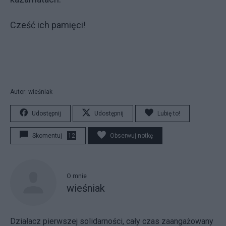
Cześć ich pamięci!
Autor: wieśniak
Udostępnij
Udostępnij
Lubię to!
Skomentuj
12
Obserwuj notkę
O mnie
wieśniak
Działacz pierwszej solidarności, cały czas zaangażowany