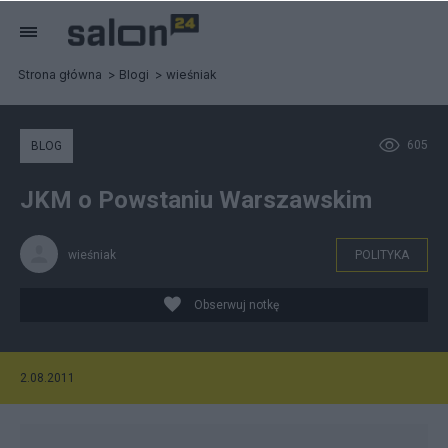
Strona główna
Blogi
wieśniak
605
BLOG
JKM o Powstaniu Warszawskim
wieśniak
POLITYKA
Obserwuj notkę
2.08.2011