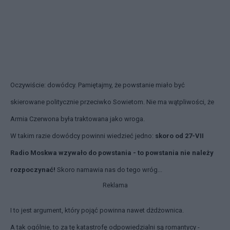
Oczywiście: dowódcy. Pamiętajmy, że powstanie miało być
skierowane politycznie przeciwko Sowietom. Nie ma wątpliwości, że
Armia Czerwona była traktowana jako wroga.
W takim razie dowódcy powinni wiedzieć jedno:
skoro od 27-VII
Radio Moskwa wzywało do powstania - to powstania nie należy
rozpoczynać!
Skoro namawia nas do tego wróg...
Reklama
I to jest argument, który pojąć powinna nawet dżdżownica.
A tak ogólnie, to za tę katastrofę odpowiedzialni są romantycy -