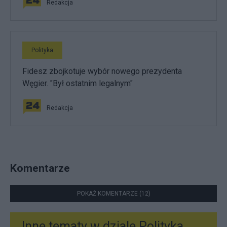
Redakcja
Polityka
Fidesz zbojkotuje wybór nowego prezydenta
Węgier. "Był ostatnim legalnym"
Redakcja
Komentarze
POKAŻ KOMENTARZE (12)
Inne tematy w dziale
Polityka