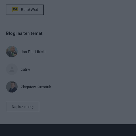
Rafał Woś
Blogi na ten temat
Jan Filip Libicki
catrw
Zbigniew Kuźmiuk
Napisz notkę