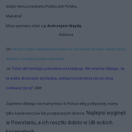
dzięki temu powstaniu Polska jest Polską...
Makabra!
Moja wymiana zdań z
p.Andrzejem Waydą
:
Reklama
On:
Może to było ostatnie pokolenie co za Polskę chciało oddać życie;
dlatego z krytyką trzeba ostrożnie
.
Ja:
Toteż nikt tamtego pokolenia nie krytykuje. Ale właśnie dlatego, że
ta walka skończyła się klęską, następne pokolenia już nie chcą
oddawać życia!"
JKM
Zapewne dlatego nie mamy teraz w Polsce elity politycznej, mamy
Najlepsi wyginęli
tylko karierowiczów lub pożytecznych idiotów.
w Powstaniu, a ich resztki dobito w UB-eckich
kazamatach.