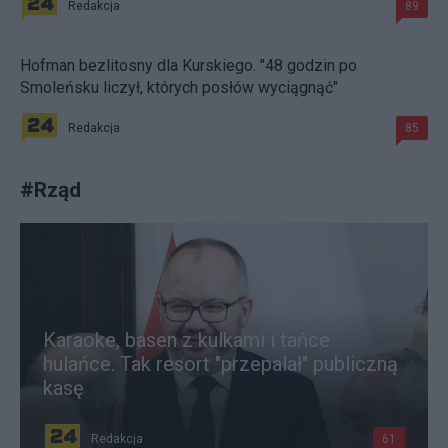
Redakcja
89
Hofman bezlitosny dla Kurskiego. "48 godzin po
Smoleńsku liczył, których posłów wyciągnąć"
Redakcja
85
#
Rząd
Karaoke, basen z kulkami i tańce
hulańce. Tak resort "przepalał" publiczną
kasę
Redakcja
61