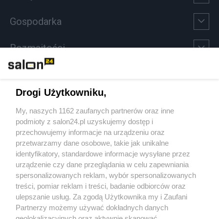
Gospodarka
Rozmaitości
Technologie
Drogi Użytkowniku,
Sport
My, naszych 1162 zaufanych partnerów oraz inne
podmioty z salon24.pl uzyskujemy dostęp i
Społeczeństwo
przechowujemy informacje na urządzeniu oraz
przetwarzamy dane osobowe, takie jak unikalne
Kultura
identyfikatory, standardowe informacje wysyłane przez
urządzenie czy dane przeglądania w celu zapewniania
spersonalizowanych reklam, wybór spersonalizowanych
treści, pomiar reklam i treści, badanie odbiorców oraz
ulepszanie usług. Za zgodą Użytkownika my i Zaufani
X
Facebook
Instagram
Youtube
Partnerzy możemy używać dokładnych danych
geolokalizacyjnych oraz aktywnie skanować