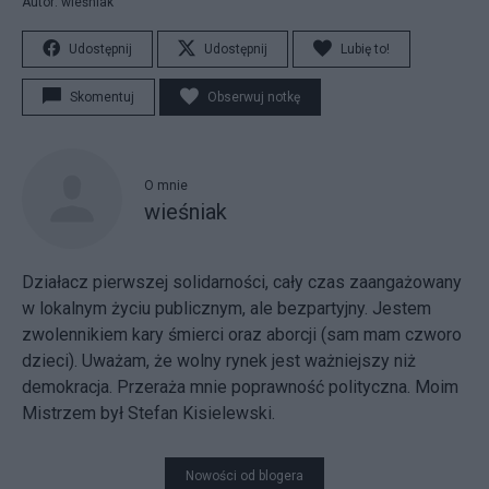
Autor: wieśniak
Udostępnij
Udostępnij
Lubię to!
Skomentuj
Obserwuj notkę
O mnie
wieśniak
Działacz pierwszej solidarności, cały czas zaangażowany
w lokalnym życiu publicznym, ale bezpartyjny. Jestem
zwolennikiem kary śmierci oraz aborcji (sam mam czworo
dzieci). Uważam, że wolny rynek jest ważniejszy niż
demokracja. Przeraża mnie poprawność polityczna. Moim
Mistrzem był Stefan Kisielewski.
Nowości od blogera