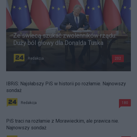
Ze świecą szukać zwolenników rządu.
Duży ból głowy dla Donalda Tuska
Redakcja
202
IBRiS: Najsłabszy PiS w historii po rozłamie. Najnowszy
sondaż
Redakcja
180
PiS traci na rozłamie z Morawieckim, ale prawica nie.
Najnowszy sondaż