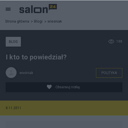
Strona główna
Blogi
wieśniak
188
BLOG
I kto to powiedział?
wieśniak
POLITYKA
Obserwuj notkę
8.11.2011