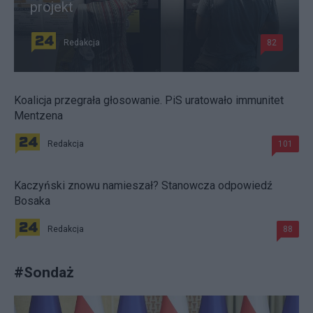
projekt
Redakcja
82
Koalicja przegrała głosowanie. PiS uratowało immunitet
Mentzena
Redakcja
101
Kaczyński znowu namieszał? Stanowcza odpowiedź
Bosaka
Redakcja
88
#
Sondaż