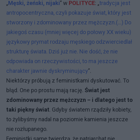
„
Męski, żeński, nijaki
” w
POLITYCE
: „
tradycja jest
antropocentryczna, czyli pokazuje świat, który jest
stworzony i zdominowany przez mężczyzn.(...) Do
jakiegoś czasu (mniej więcej do połowy XX wieku)
językowy prymat rodzaju męskiego odzwierciedlał
strukturę świata. Dziś już nie. Nie dość, że nie
odpowiada on rzeczywistości, to ma jeszcze
charakter jawnie dyskryminujący
”.
Niektórzy próbują z feministkami dyskutować. To
błąd. One po prostu mają rację.
Świat jest
zdominowany przez mężczyzn – i dlatego jest to
taki piękny świat
. Gdyby światem rządziły kobiety,
to żylibyśmy nadal na poziomie kamienia jeszcze
nie rozłupanego.
Feministki same twierdzą, że patriarchat nie