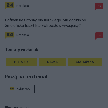
Redakcja
89
Hofman bezlitosny dla Kurskiego. "48 godzin po
Smoleńsku liczył, których posłów wyciągnąć"
Redakcja
85
Tematy wieśniak
HISTORIA
NAUKA
SIATKÓWKA
Piszą na ten temat
Rafał Woś
Blogi na ten temat