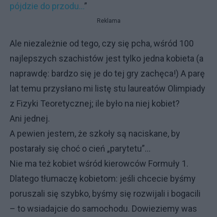
pójdzie do przodu...
”
Reklama
Ale niezależnie od tego, czy się pcha, wśród 100
najlepszych szachistów jest tylko jedna kobieta (a
naprawdę: bardzo się je do tej gry zachęca!) A parę
lat temu przysłano mi listę stu laureatów Olimpiady
z Fizyki Teoretycznej; ile było na niej kobiet?
Ani jednej.
A pewien jestem, że szkoły są naciskane, by
postarały się choć o cień „parytetu”...
Nie ma też kobiet wśród kierowców Formuły 1.
Dlatego tłumaczę kobietom: jeśli chcecie byśmy
poruszali się szybko, byśmy się rozwijali i bogacili
– to wsiadajcie do samochodu. Dowieziemy was