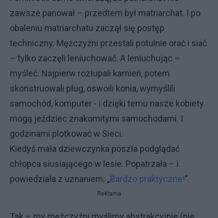
zawsze panował – przedtem był matriarchat. I po
obaleniu matriarchatu zaczął się postęp
techniczny. Mężczyźni przestali potulnie orać i siać
– tylko zaczęli leniuchować. A leniuchując –
myśleć. Najpierw rozłupali kamień, potem
skonstruowali pług, oswoili konia, wymyślili
samochód, komputer - i dzięki temu nasze kobiety
mogą jeździec znakomitymi samochodami. I
godzinami plotkować w Sieci.
Kiedyś mała dziewczynka poszła podglądać
chłopca siusiającego w lesie. Popatrzała – i
powiedziała z uznaniem: „
Bardzo praktyczne!
”.
Reklama
Tak – my mężczyźni myślimy abstrakcyjnie (nie