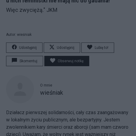
u nich feministki nie mają nic do gadania!
Więc zwyciężą." JKM
Autor: wieśniak
Udostępnij
Udostępnij
Lubię to!
Skomentuj
Obserwuj notkę
O mnie
wieśniak
Działacz pierwszej solidarności, cały czas zaangażowany
w lokalnym życiu publicznym, ale bezpartyjny. Jestem
zwolennikiem kary śmierci oraz aborcji (sam mam czworo
dzieci). Uważam, że wolny rynek jest ważniejszy niż