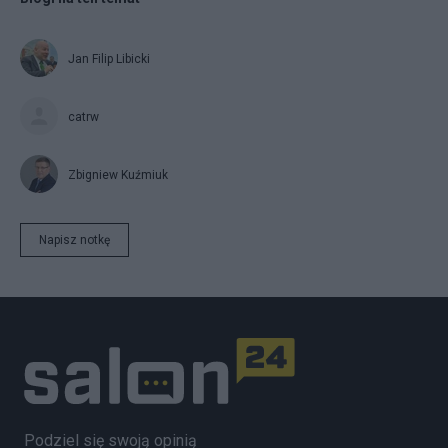
Jan Filip Libicki
catrw
Zbigniew Kuźmiuk
Napisz notkę
Podziel się swoją opinią