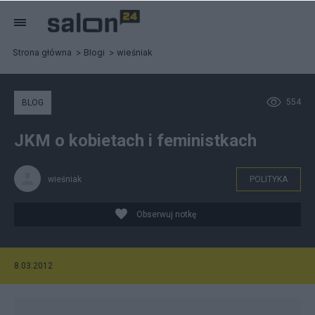
Strona główna
Blogi
wieśniak
554
BLOG
JKM o kobietach i feministkach
wieśniak
POLITYKA
Obserwuj notkę
8.03.2012