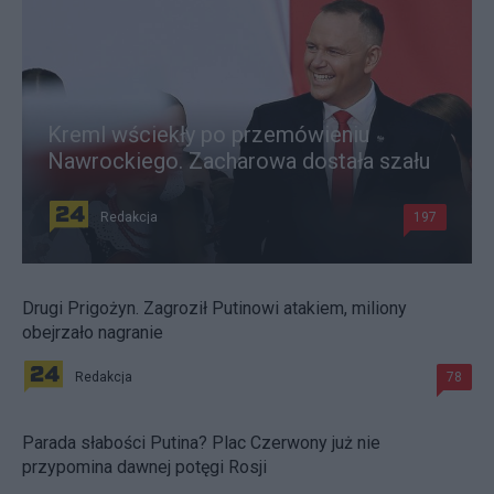
Kreml wściekły po przemówieniu
Nawrockiego. Zacharowa dostała szału
Redakcja
197
Drugi Prigożyn. Zagroził Putinowi atakiem, miliony
obejrzało nagranie
Redakcja
78
Parada słabości Putina? Plac Czerwony już nie
przypomina dawnej potęgi Rosji