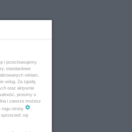
 w
ęp i przechowujemy
ory, standardowe
alizowanych reklam,
ie usług. Za zgodą
ych oraz aktywnie
watność, prosimy o
wolna i zawsze możesz
m rogu strony
.
sprzeciwić się