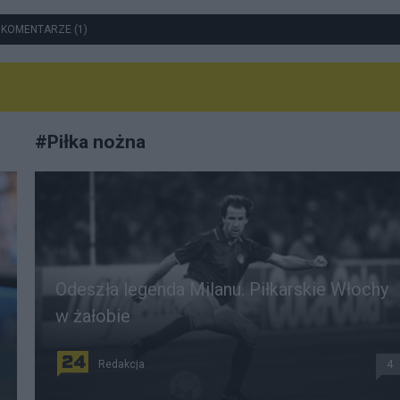
 KOMENTARZE (1)
#
Piłka nożna
Odeszła legenda Milanu. Piłkarskie Włochy
w żałobie
Redakcja
4