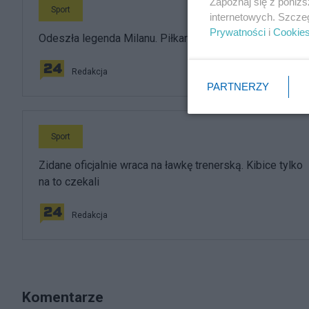
Zapoznaj się z poniż
Sport
internetowych. Szcze
Prywatności
i
Cookie
Odeszła legenda Milanu. Piłkarskie Włochy w żałobie
Redakcja
PARTNERZY
Sport
Zidane oficjalnie wraca na ławkę trenerską. Kibice tylko
na to czekali
Redakcja
Komentarze