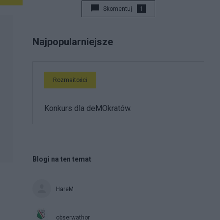
Skomentuj
1
Najpopularniejsze
Rozmaitości
Konkurs dla deMOkratów.
Blogi na ten temat
HareM
obserwathor