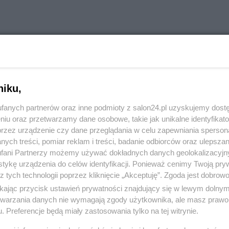
ej polska reprezentacja na olimpiadę w Londynie zajęła
ież nawet na 6 miejscu w Kanadzie.
niku,
z powodu lewackiej polityki również.
fanych partnerów oraz inne podmioty z salon24.pl uzyskujemy dost
niu oraz przetwarzamy dane osobowe, takie jak unikalne identyfikat
 nie leży spokojnie w grobie...
przez urządzenie czy dane przeglądania w celu zapewniania sperson
ych treści, pomiar reklam i treści, badanie odbiorców oraz ulepszan
fani Partnerzy możemy używać dokładnych danych geolokalizacyjn
tykę urządzenia do celów identyfikacji. Ponieważ cenimy Twoją pry
z tych technologii poprzez kliknięcie „Akceptuję”. Zgoda jest dobro
ikając przycisk ustawień prywatności znajdujący się w lewym dolny
komentuj
1
Obserwuj notkę
etwarzania danych nie wymagają zgody użytkownika, ale masz prawo 
. Preferencje będą miały zastosowania tylko na tej witrynie.