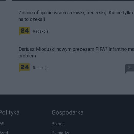
Zidane oficjalnie wraca na ławkę trenerską. Kibice tylko
na to czekali
Redakcja
Dariusz Mioduski nowym prezesem FIFA? Infantino m
problem
Redakcja
21
Polityka
Gospodarka
PiS
Biznes
Rząd
Pieniądze