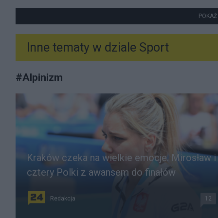
POKAŻ
Inne tematy w dziale
Sport
#
Alpinizm
Kraków czeka na wielkie emocje. Mirosław i
cztery Polki z awansem do finałów
Redakcja
12