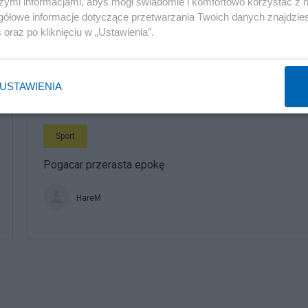
szymi informacjami, abyś mógł świadomie i komfortowo korzystać z
Sport
gółowe informacje dotyczące przetwarzania Twoich danych znajdzi
s
oraz po kliknięciu w „Ustawienia”.
Lech Poznań niczym reprezentacja Francji
HareM
USTAWIENIA
Sport
Pogacar przerasta epokę
HareM