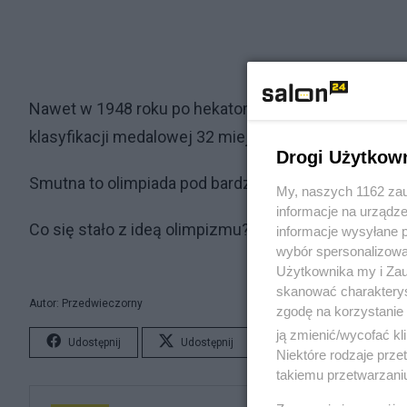
Nawet w 1948 roku po hekatombie napaści niemiecki
klasyfikacji medalowej 32 miejsce. A byliśmy przec
Drogi Użytkow
Smutna to olimpiada pod bardzo wieloma względami 
My, naszych 1162 zau
informacje na urządze
Co się stało z ideą olimpizmu? Oj, Pierre de Coubertin
informacje wysyłane 
wybór spersonalizowan
Użytkownika my i Zau
skanować charakterys
Autor: Przedwieczorny
zgodę na korzystanie 
ją zmienić/wycofać kl
Udostępnij
Udostępnij
Lubię to!
S
Niektóre rodzaje prz
takiemu przetwarzaniu