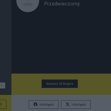
Przedwieczorny
Nowości od blogera
1
G
Udostępnij
Udostępnij