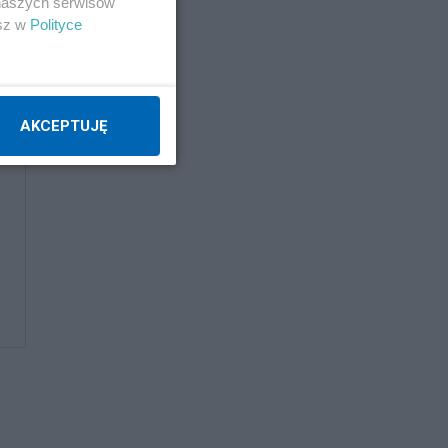
 naszych serwisów
esz w
Polityce
AKCEPTUJĘ