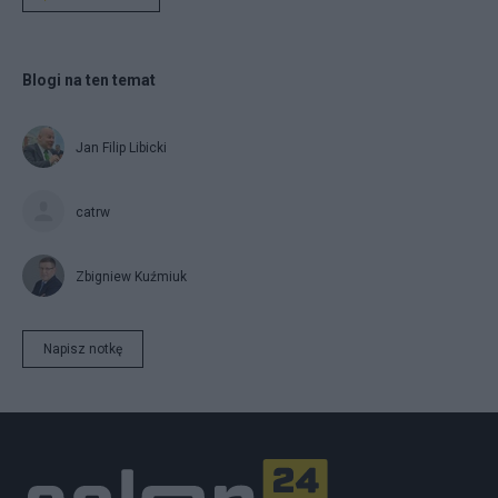
Blogi na ten temat
Jan Filip Libicki
catrw
Zbigniew Kuźmiuk
Napisz notkę