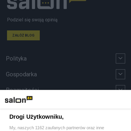
Podziel się swoją opinią
ZAŁÓŻ BLOG
Polityka
Gospodarka
Rozmaitości
Technologie
Drogi Użytkowniku,
Sport
My, naszych 1162 zaufanych partnerów oraz inne