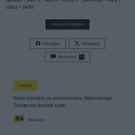
clubs = trefle
Nowości od blogera
Udostępnij
Udostępnij
Skomentuj
11
Polityka
Kreml wściekły po przemówieniu Nawrockiego.
Zacharowa dostała szału
Redakcja