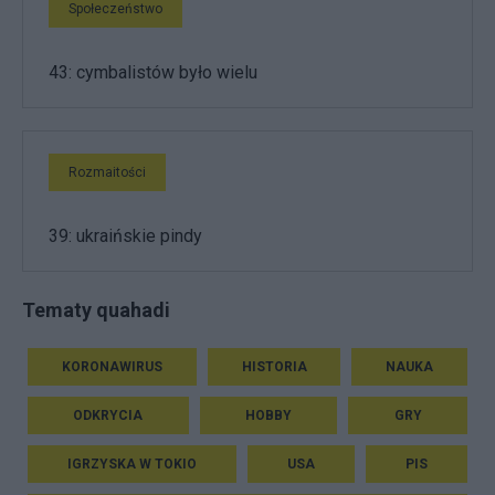
Społeczeństwo
43: cymbalistów było wielu
Rozmaitości
39: ukraińskie pindy
Tematy quahadi
KORONAWIRUS
HISTORIA
NAUKA
ODKRYCIA
HOBBY
GRY
IGRZYSKA W TOKIO
USA
PIS