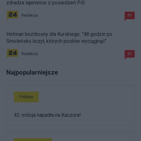
zdradza tajemnice z posiedzeń PiS
Redakcja
89
Hofman bezlitosny dla Kurskiego. "48 godzin po
Smoleńsku liczył, których posłów wyciągnąć"
Redakcja
85
Najpopularniejsze
Polityka
42: milicja napadła na Kaczora!