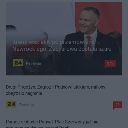
Kreml wściekły po przemówieniu
Nawrockiego. Zacharowa dostała szału
Redakcja
375
Drugi Prigożyn. Zagroził Putinowi atakiem, miliony
obejrzało nagranie
Redakcja
78
Parada słabości Putina? Plac Czerwony już nie