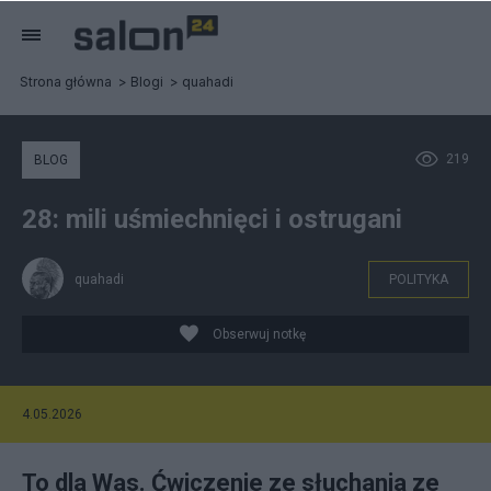
Strona główna
Blogi
quahadi
219
BLOG
28: mili uśmiechnięci i ostrugani
quahadi
POLITYKA
Obserwuj notkę
4.05.2026
To dla Was. Ćwiczenie ze słuchania ze