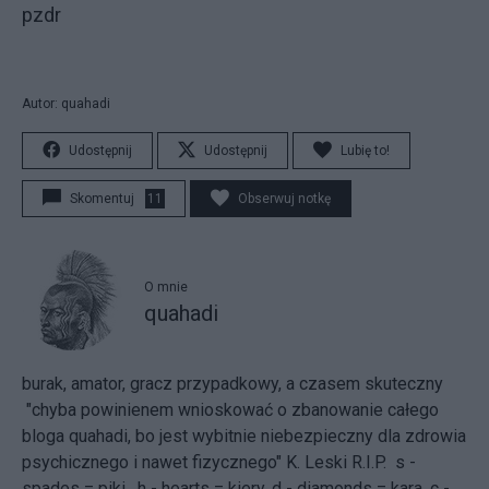
pzdr
Autor: quahadi
Udostępnij
Udostępnij
Lubię to!
Skomentuj
11
Obserwuj notkę
O mnie
quahadi
burak, amator, gracz przypadkowy, a czasem skuteczny
"chyba powinienem wnioskować o zbanowanie całego
bloga quahadi, bo jest wybitnie niebezpieczny dla zdrowia
psychicznego i nawet fizycznego" K. Leski R.I.P. s -
spades = piki, h - hearts = kiery, d - diamonds = kara, c -