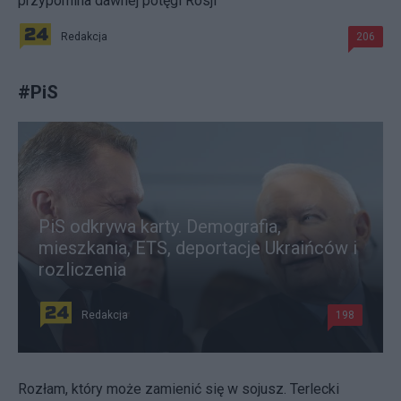
przypomina dawnej potęgi Rosji
Redakcja
206
#
PiS
PiS odkrywa karty. Demografia,
mieszkania, ETS, deportacje Ukraińców i
rozliczenia
Redakcja
198
Rozłam, który może zamienić się w sojusz. Terlecki