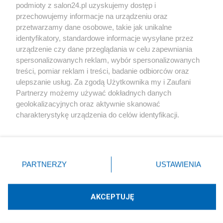
podmioty z salon24.pl uzyskujemy dostęp i
Społeczeństwo
przechowujemy informacje na urządzeniu oraz
przetwarzamy dane osobowe, takie jak unikalne
Kultura
identyfikatory, standardowe informacje wysyłane przez
urządzenie czy dane przeglądania w celu zapewniania
spersonalizowanych reklam, wybór spersonalizowanych
treści, pomiar reklam i treści, badanie odbiorców oraz
ulepszanie usług. Za zgodą Użytkownika my i Zaufani
X
Facebook
Instagram
Youtube
Partnerzy możemy używać dokładnych danych
geolokalizacyjnych oraz aktywnie skanować
charakterystykę urządzenia do celów identyfikacji.
Web Content Media sp. z o. o. © 2022
Ponieważ cenimy Twoją prywatność, prosimy o zgodę na
korzystanie z tych technologii poprzez kliknięcie
„Akceptuję”. Zgoda jest dobrowolna i zawsze możesz ją
Pomoc
O nas
Praca
Reklama
Kontakt
zmienić/wycofać klikając przycisk ustawień prywatności
PARTNERZY
USTAWIENIA
znajdujący się w lewym dolnym rogu strony
. Niektóre
rodzaje przetwarzania danych nie wymagają zgody
użytkownika, ale masz prawo sprzeciwić się takiemu
AKCEPTUJĘ
przetwarzaniu. Preferencje będą miały zastosowania tylko
Technologię dostarcza:
W3media.pl
na tej witrynie.