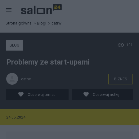
Strona główna
Blogi
catrw
191
BLOG
Problemy ze start-upami
catrw
BIZNES
Obserwuj temat
Obserwuj notkę
24.05.2024