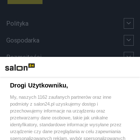
Polityka
Gospodarka
Rozmaitości
Technologie
Drogi Użytkowniku,
Sport
My, naszych 1162 zaufanych partnerów oraz inne
podmioty z salon24.pl uzyskujemy dostęp i
Społeczeństwo
przechowujemy informacje na urządzeniu oraz
przetwarzamy dane osobowe, takie jak unikalne
Kultura
identyfikatory, standardowe informacje wysyłane przez
urządzenie czy dane przeglądania w celu zapewniania
spersonalizowanych reklam, wybór spersonalizowanych