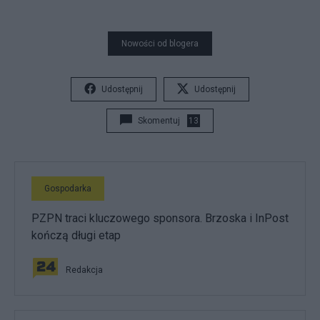
Nowości od blogera
Udostępnij
Udostępnij
Skomentuj
13
Gospodarka
PZPN traci kluczowego sponsora. Brzoska i InPost
kończą długi etap
Redakcja