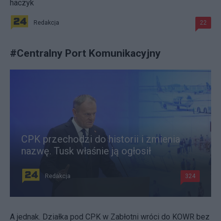
haczyk
Redakcja
22
#
Centralny Port Komunikacyjny
CPK przechodzi do historii i zmienia
nazwę. Tusk właśnie ją ogłosił
Redakcja
324
A jednak. Działka pod CPK w Zabłotni wróci do KOWR bez