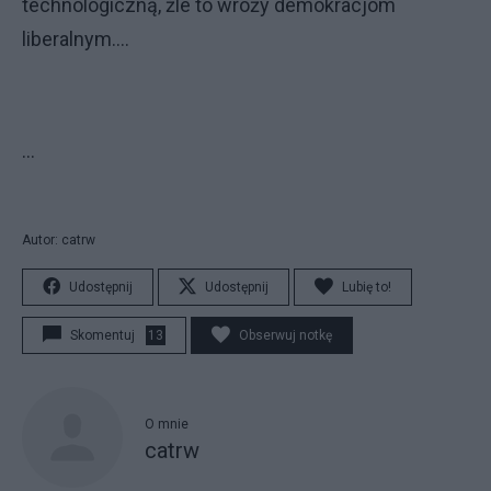
technologiczną, źle to wróży demokracjom
liberalnym....
...
Autor: catrw
Udostępnij
Udostępnij
Lubię to!
Skomentuj
13
Obserwuj notkę
O mnie
catrw