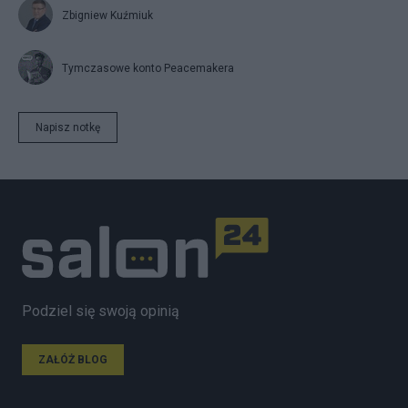
Zbigniew Kuźmiuk
Tymczasowe konto Peacemakera
Napisz notkę
Podziel się swoją opinią
ZAŁÓŻ BLOG