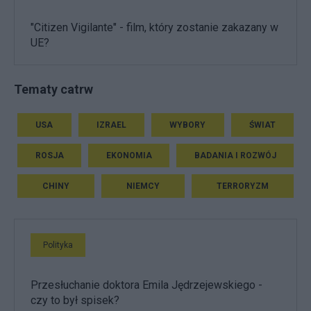
"Citizen Vigilante" - film, który zostanie zakazany w
UE?
Tematy catrw
USA
IZRAEL
WYBORY
ŚWIAT
ROSJA
EKONOMIA
BADANIA I ROZWÓJ
CHINY
NIEMCY
TERRORYZM
Polityka
Przesłuchanie doktora Emila Jędrzejewskiego -
czy to był spisek?