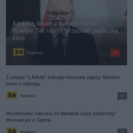
Karaoke, basen z kulkami i tańce
hulańce. Tak resort "przepalał" publiczną
kasę
Redakcja
67
Z ustawy "o Airbnb" zniknęły kluczowe zapisy. Ministra
mówi o lobbingu
Redakcja
34
Wiceminister odpowie za złamanie ciszy wyborczej?
Wniosek już w Sejmie
Redakcja
37