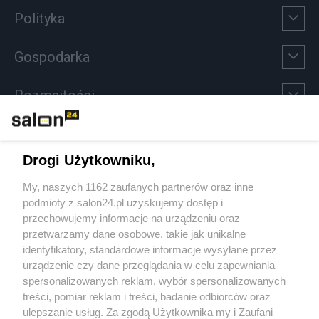
Polityka
Gospodarka
Rozmaitości
Technologie
Drogi Użytkowniku,
Sport
My, naszych 1162 zaufanych partnerów oraz inne
podmioty z salon24.pl uzyskujemy dostęp i
Społeczeństwo
przechowujemy informacje na urządzeniu oraz
przetwarzamy dane osobowe, takie jak unikalne
Kultura
identyfikatory, standardowe informacje wysyłane przez
urządzenie czy dane przeglądania w celu zapewniania
spersonalizowanych reklam, wybór spersonalizowanych
treści, pomiar reklam i treści, badanie odbiorców oraz
ulepszanie usług. Za zgodą Użytkownika my i Zaufani
X
Facebook
Instagram
Youtube