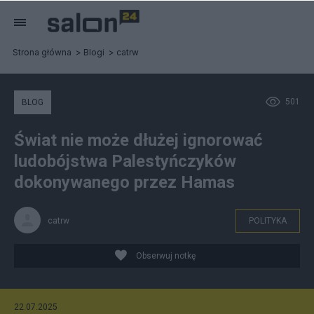
Strona główna
Blogi
catrw
501
BLOG
Świat nie może dłużej ignorować
ludobójstwa Palestyńczyków
dokonywanego przez Hamas
catrw
POLITYKA
Obserwuj notkę
22.07.2025