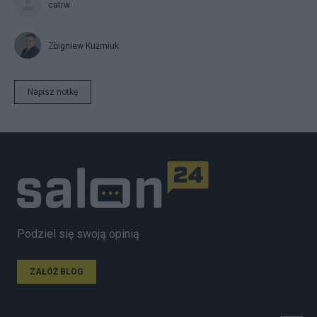
catrw
Zbigniew Kuźmiuk
Napisz notkę
Podziel się swoją opinią
ZAŁÓŻ BLOG