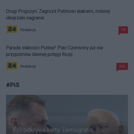
Drugi Prigożyn. Zagroził Putinowi atakiem, miliony
obejrzało nagranie
Redakcja
78
Parada słabości Putina? Plac Czerwony już nie
przypomina dawnej potęgi Rosji
Redakcja
206
#
PiS
PiS odkrywa karty. Demografia,