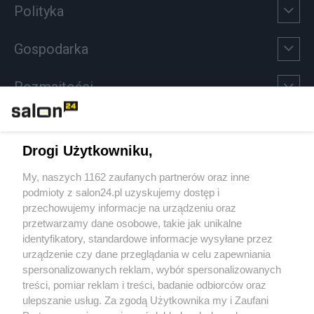
Polityka
Gospodarka
Rozmaitości
Technologie
Drogi Użytkowniku,
Sport
My, naszych 1162 zaufanych partnerów oraz inne
podmioty z salon24.pl uzyskujemy dostęp i
Społeczeństwo
przechowujemy informacje na urządzeniu oraz
przetwarzamy dane osobowe, takie jak unikalne
Kultura
identyfikatory, standardowe informacje wysyłane przez
urządzenie czy dane przeglądania w celu zapewniania
spersonalizowanych reklam, wybór spersonalizowanych
treści, pomiar reklam i treści, badanie odbiorców oraz
ulepszanie usług. Za zgodą Użytkownika my i Zaufani
X
Facebook
Instagram
Youtube