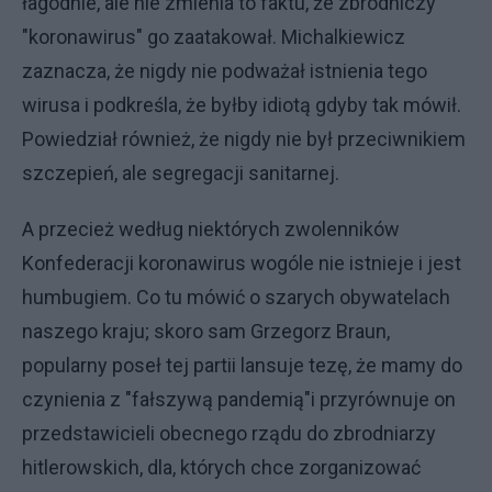
łagodnie, ale nie zmienia to faktu, że zbrodniczy
"koronawirus" go zaatakował. Michalkiewicz
zaznacza, że nigdy nie podważał istnienia tego
wirusa i podkreśla, że byłby idiotą gdyby tak mówił.
Powiedział również, że nigdy nie był przeciwnikiem
szczepień, ale segregacji sanitarnej.
A przecież według niektórych zwolenników
Konfederacji koronawirus wogóle nie istnieje i jest
humbugiem. Co tu mówić o szarych obywatelach
naszego kraju; skoro sam Grzegorz Braun,
popularny poseł tej partii lansuje tezę, że mamy do
czynienia z "fałszywą pandemią"i przyrównuje on
przedstawicieli obecnego rządu do zbrodniarzy
hitlerowskich, dla, których chce zorganizować