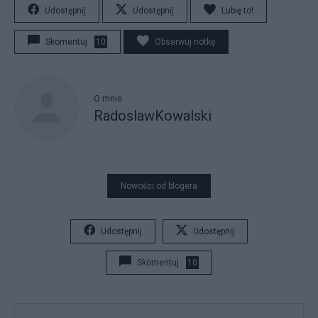
Udostępnij
Udostępnij
Lubię to!
Skomentuj
10
Obserwuj notkę
O mnie
RadoslawKowalski
Nowości od blogera
Udostępnij
Udostępnij
Skomentuj
10