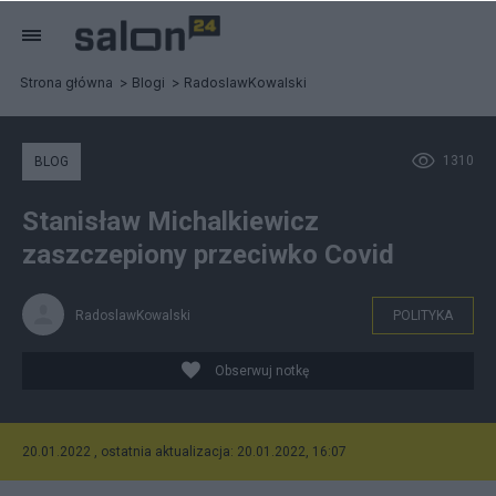
Strona główna
Blogi
RadoslawKowalski
1310
BLOG
Stanisław Michalkiewicz
zaszczepiony przeciwko Covid
RadoslawKowalski
POLITYKA
Obserwuj notkę
20.01.2022 , ostatnia aktualizacja: 20.01.2022, 16:07