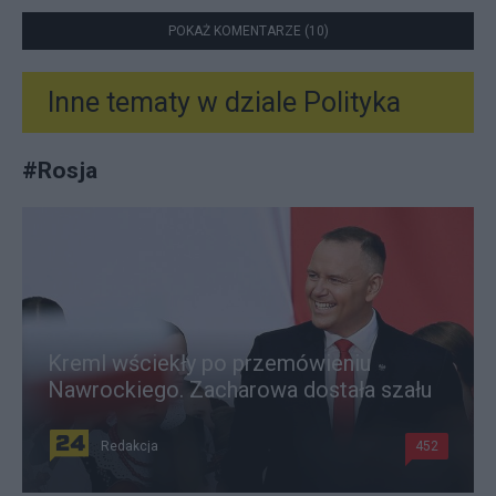
POKAŻ KOMENTARZE (10)
Inne tematy w dziale
Polityka
#
Rosja
Kreml wściekły po przemówieniu
Nawrockiego. Zacharowa dostała szału
Redakcja
452