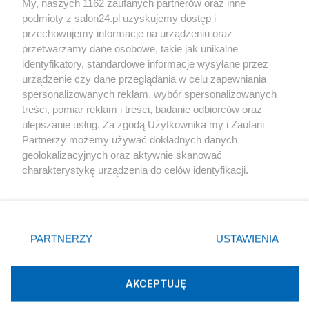
My, naszych 1162 zaufanych partnerów oraz inne
podmioty z salon24.pl uzyskujemy dostęp i
Społeczeństwo
przechowujemy informacje na urządzeniu oraz
przetwarzamy dane osobowe, takie jak unikalne
Kultura
identyfikatory, standardowe informacje wysyłane przez
urządzenie czy dane przeglądania w celu zapewniania
spersonalizowanych reklam, wybór spersonalizowanych
treści, pomiar reklam i treści, badanie odbiorców oraz
ulepszanie usług. Za zgodą Użytkownika my i Zaufani
X
Facebook
Instagram
Youtube
Partnerzy możemy używać dokładnych danych
geolokalizacyjnych oraz aktywnie skanować
charakterystykę urządzenia do celów identyfikacji.
Web Content Media sp. z o. o. © 2022
Ponieważ cenimy Twoją prywatność, prosimy o zgodę na
korzystanie z tych technologii poprzez kliknięcie
„Akceptuję”. Zgoda jest dobrowolna i zawsze możesz ją
Pomoc
O nas
Praca
Reklama
Kontakt
zmienić/wycofać klikając przycisk ustawień prywatności
PARTNERZY
USTAWIENIA
znajdujący się w lewym dolnym rogu strony
. Niektóre
rodzaje przetwarzania danych nie wymagają zgody
użytkownika, ale masz prawo sprzeciwić się takiemu
AKCEPTUJĘ
przetwarzaniu. Preferencje będą miały zastosowania tylko
Technologię dostarcza:
W3media.pl
na tej witrynie.