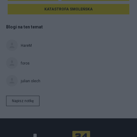
KATASTROFA SMOLEŃSKA
Blogi na ten temat
HareM
foros
julian olech
Napisz notkę