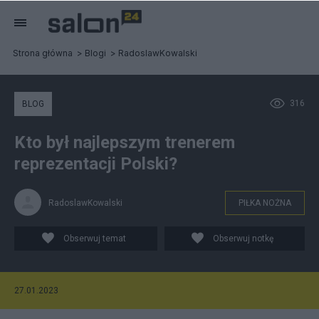
Strona główna
Blogi
RadoslawKowalski
316
BLOG
Kto był najlepszym trenerem
reprezentacji Polski?
RadoslawKowalski
PIŁKA NOŻNA
Obserwuj temat
Obserwuj notkę
27.01.2023