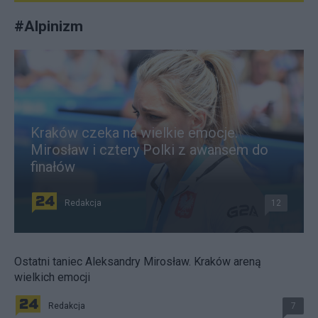
#
Alpinizm
Kraków czeka na wielkie emocje.
Mirosław i cztery Polki z awansem do
finałów
Redakcja
12
Ostatni taniec Aleksandry Mirosław. Kraków areną
wielkich emocji
Redakcja
7