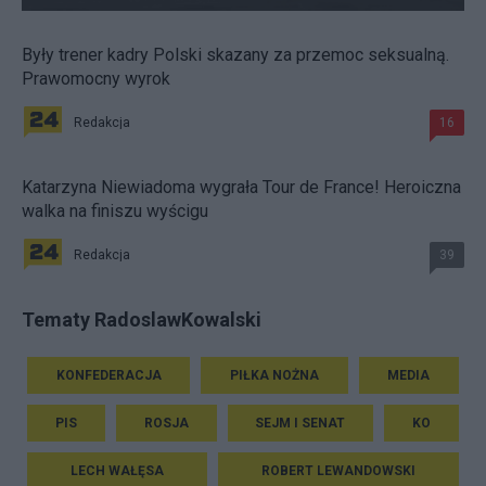
Były trener kadry Polski skazany za przemoc seksualną.
Prawomocny wyrok
Redakcja
16
Katarzyna Niewiadoma wygrała Tour de France! Heroiczna
walka na finiszu wyścigu
Redakcja
39
Tematy RadoslawKowalski
KONFEDERACJA
PIŁKA NOŻNA
MEDIA
PIS
ROSJA
SEJM I SENAT
KO
LECH WAŁĘSA
ROBERT LEWANDOWSKI