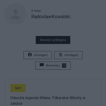
O mnie
RadoslawKowalski
Nowości od blogera
Udostępnij
Udostępnij
Skomentuj
10
Sport
Odeszła legenda Milanu. Piłkarskie Włochy w
żałobie