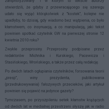
zahipnotyzowany" i w którym to tekście autorzy
stwierdzili, że gdyby z przewracającego się szeregu
udało się wyjąć którąkolwiek z "kostek", kolejne nie
upadłyby, to dzisiaj, gdy wiadomo bez wątpienia, co było
kłamstwem, co insynuacją, a co manipulacją, jaki tekst
powinien spotkać czytelnik GW na pierwszej stronie 12
kwietnia 2010 roku?
Zwykłe przeprosiny. Przeprosiny podpisane przez
redaktorów Michnika i Kurskiego, Pacewicza i
Stasińskiego, Wrońskiego, a także przez całą redakcję.
Po dwóch latach ogłupiania czytelników, forsowania teorii
„presji”, winy prezydenta, publikowania
(przedrukowywania) fałszywych przecieków, jaki artykuł
powinien się pojawić na jedynce gazety?
Tymczasem, po przyszpileniu setek kłamstw krążących
od dwóch lat w medialnej przestrzeni słyszę jak w radio