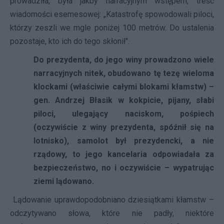
prowadziła, była jakby narracyjnym wstępem, treść
wiadomości esemesowej: „Katastrofę spowodowali piloci,
którzy zeszli we mgle poniżej 100 metrów. Do ustalenia
pozostaje, kto ich do tego skłonił".
Do prezydenta, do jego winy prowadzono wiele
narracyjnych nitek, obudowano tę tezę wieloma
klockami (właściwie całymi blokami kłamstw) –
gen. Andrzej Błasik w kokpicie, pijany, słabi
piloci, ulegający naciskom, pośpiech
(oczywiście z winy prezydenta, spóźnił się na
lotnisko), samolot był prezydencki, a nie
rządowy, to jego kancelaria odpowiadała za
bezpieczeństwo, no i oczywiście – wypatrując
ziemi lądowano.
Lądowanie uprawdopodobniano dziesiątkami kłamstw –
odczytywano słowa, które nie padły, niektóre