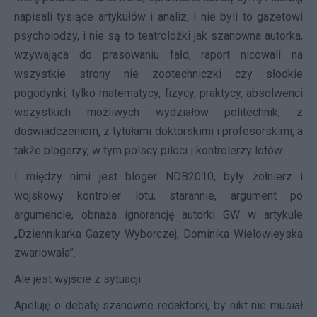
napisali tysiące artykułów i analiz, i nie byli to gazetowi
psycholodzy, i nie są to teatrolożki jak szanowna autorka,
wzywająca do prasowaniu fałd, raport nicowali na
wszystkie strony nie zootechniczki czy słodkie
pogodynki, tylko matematycy, fizycy, praktycy, absolwenci
wszystkich możliwych wydziałów politechnik, z
doświadczeniem, z tytułami doktorskimi i profesorskimi, a
także blogerzy, w tym polscy piloci i kontrolerzy lotów.
I między nimi jest bloger NDB2010, były żołnierz i
wojskowy kontroler lotu, starannie, argument po
argumencie, obnaża ignorancję autorki GW w artykule
„Dziennikarka Gazety Wyborczej, Dominika Wielowieyska
zwariowała”.
Ale jest wyjście z sytuacji.
Apeluję o debatę szanowne redaktorki, by nikt nie musiał