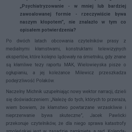
„Psychiatryzowanie - w mniej lub bardziej
zawoalowanej formie - rzeczywiście bywa
naszym kłopotem”, nie znalazło w tym co
opisałem potwierdzenia?
Po dwóch latach obcowania czytelników prasy z
medialnymi kłamstwami, konstruktami telewizyjnych
ekspertów, które kolejno lądowały na śmietniku, gdy znane
są kłamliwe tezy raportu MAK, Wielowieyska pisze o
ogłupianiu, a jej koleżance Milewicz przeszkadza
podejrzliwość Polaków.
Naczelny Michnik uzupełniając nowy wektor narracji, dzieli
się doświadczeniem: „Należę do tych, których to przeraża,
wiem bowiem, że kłamstwo powtarzane wrzaskliwie i
nieprzerwanie bywa skuteczne”, Jacek Pawlicki
przekonuje czytelników, że dla niego sprawa katastrofy
smoleńskiej jest w zasadzie zamknięta, a red. Kolenda-