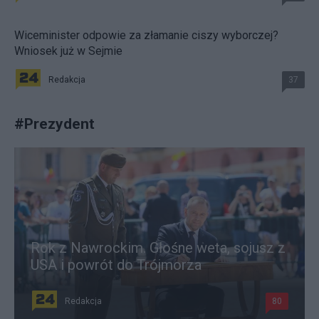
Wiceminister odpowie za złamanie ciszy wyborczej?
Wniosek już w Sejmie
Redakcja
37
#
Prezydent
Rok z Nawrockim. Głośne weta, sojusz z
USA i powrót do Trójmorza
Redakcja
80