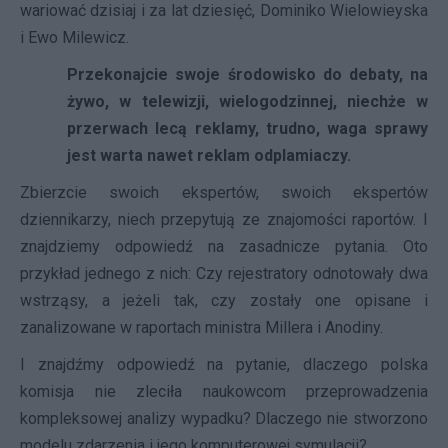
wariować dzisiaj i za lat dziesięć, Dominiko Wielowieyska
i Ewo Milewicz.
Przekonajcie swoje środowisko do debaty, na
żywo, w telewizji, wielogodzinnej, niechże w
przerwach lecą reklamy, trudno, waga sprawy
jest warta nawet reklam odplamiaczy.
Zbierzcie swoich ekspertów, swoich ekspertów
dziennikarzy, niech przepytują ze znajomości raportów. I
znajdziemy odpowiedź na zasadnicze pytania. Oto
przykład jednego z nich: Czy rejestratory odnotowały dwa
wstrząsy, a jeżeli tak, czy zostały one opisane i
zanalizowane w raportach ministra Millera i Anodiny.
I znajdźmy odpowiedź na pytanie, dlaczego polska
komisja nie zleciła naukowcom przeprowadzenia
kompleksowej analizy wypadku? Dlaczego nie stworzono
modelu zdarzenia i jego komputerowej symulacji?