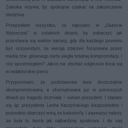
Zaleska wzywa, by spokojnie czekać na zakończenie
śledztwa.
Przejrzałem wszystko, co napisano w „Gazecie
Wyborczej” w ostatnich dniach, by zobaczyć jak
przestawia się wektor narracji, gdy dla każdego powinno
być oczywistym, że wersja zdarzeń forsowana przez
media tzw. głównego nurtu uległa totalnej kompromitacji. I
cóż spostrzegłem? Jakoś nie słychać odgłosów bicia się
w redaktorskie piersi.
Przypominam, że podstawowa teza doszczętnie
skompromitowana, a sformułowana już w pierwszych
dniach po tragedii, brzmiała – winien prezydent. I starano
się śp. prezydenta Lecha Kaczyńskiego bezpośrednio i
pośrednio obarczyć winą za katastrofę. I zauważyć należy,
ze była to teoria jak najbardziej spiskowa. I do niej