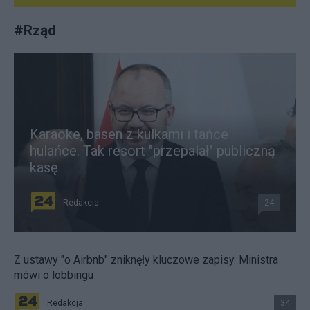
#
Rząd
Karaoke, basen z kulkami i tańce
hulańce. Tak resort "przepalał" publiczną
kasę
Redakcja
24
Z ustawy "o Airbnb" zniknęły kluczowe zapisy. Ministra
mówi o lobbingu
Redakcja
34