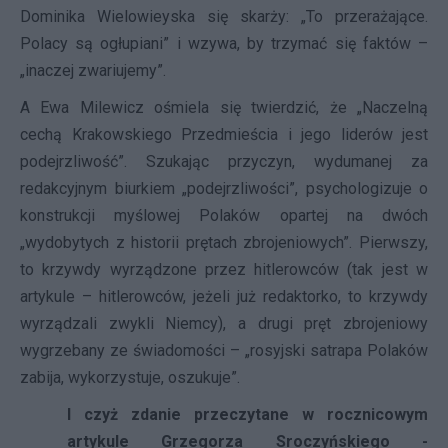
Dominika Wielowieyska się skarży: „To przerażające.
Polacy są ogłupiani” i wzywa, by trzymać się faktów –
„inaczej zwariujemy”.
A Ewa Milewicz ośmiela się twierdzić, że „Naczelną
cechą Krakowskiego Przedmieścia i jego liderów jest
podejrzliwość”. Szukając przyczyn, wydumanej za
redakcyjnym biurkiem „podejrzliwości”, psychologizuje o
konstrukcji myślowej Polaków opartej na dwóch
„wydobytych z historii prętach zbrojeniowych”. Pierwszy,
to krzywdy wyrządzone przez hitlerowców (tak jest w
artykule – hitlerowców, jeżeli już redaktorko, to krzywdy
wyrządzali zwykli Niemcy), a drugi pręt zbrojeniowy
wygrzebany ze świadomości – „rosyjski satrapa Polaków
zabija, wykorzystuje, oszukuje”.
I czyż zdanie przeczytane w rocznicowym
artykule Grzegorza Sroczyńskiego -