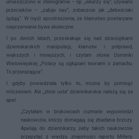
umieszczono w stenogramie – np. „wkurzy się”, używano
przecieków – „zabije nas”, zobaczcie jak „debeściaki
lądują”. W myśl spostrzeżenia, że kłamstwo powtarzane
nieprzerwanie bywa skuteczne
I po dwóch latach, przeskakuje się nad dziesiątkami
dziennikarskich manipulacji, kłamstw i półprawd,
większych i mniejszych, i czytam słowa Dominiki
Wielowiejskiej „Polacy są ogłupiani teoriami o zamachu.
To przerażające”.
I gdyby powiedziała tylko to, można by pominąć
milczeniem. Ale „złote usta” dziennikarskie należą się za
apel:
„Czytałam w brukowcach rozmaite wypowiedzi
naukowców, którzy domagają się zbadania brzozy.
Apeluję do dziennikarzy, żeby takich naukowców
przepytać z wiedzy, znajomości raportu Millera.