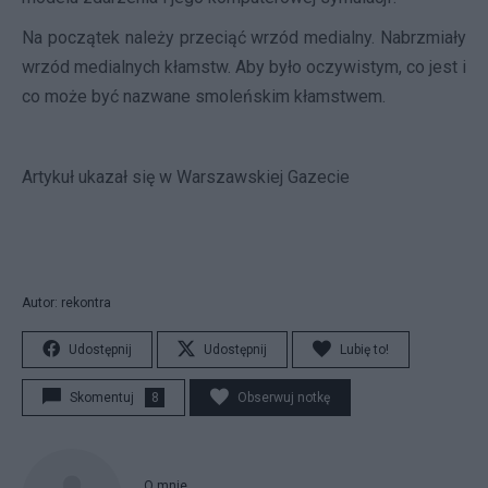
Na początek należy przeciąć wrzód medialny. Nabrzmiały
wrzód medialnych kłamstw. Aby było oczywistym, co jest i
co może być nazwane smoleńskim kłamstwem.
Artykuł ukazał się w Warszawskiej Gazecie
Autor: rekontra
Udostępnij
Udostępnij
Lubię to!
Skomentuj
8
Obserwuj notkę
O mnie