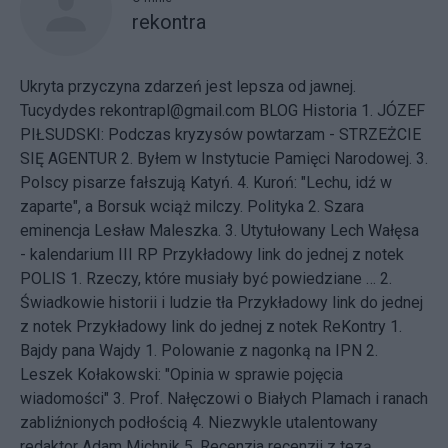
rekontra
Ukryta przyczyna zdarzeń jest lepsza od jawnej.
Tucydydes rekontrapl@gmail.com BLOG Historia
1. JÓZEF
PIŁSUDSKI: Podczas kryzysów powtarzam - STRZEŻCIE
SIĘ AGENTUR
2. Byłem w Instytucie Pamięci Narodowej.
3.
Polscy pisarze fałszują Katyń.
4. Kuroń: "Lechu, idź w
zaparte", a Borsuk wciąż milczy.
Polityka
2. Szara
eminencja Lesław Maleszka.
3. Utytułowany Lech Wałęsa
- kalendarium III RP
Przykładowy link do jednej z notek
POLIS
1. Rzeczy, które musiały być powiedziane …
2.
Świadkowie historii i ludzie tła
Przykładowy link do jednej
z notek
Przykładowy link do jednej z notek
ReKontry
1.
Bajdy pana Wajdy
1. Polowanie z nagonką na IPN
2.
Leszek Kołakowski: "Opinia w sprawie pojęcia
wiadomości"
3. Prof. Nałęczowi o Białych Plamach i ranach
zabliźnionych podłością
4. Niezwykle utalentowany
redaktor Adam Michnik
5. Recenzja recenzji z tezą