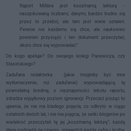
Raport Millera jest koszmarną lekturą -
naszpikowaną liczbami, danymi, bardzo trudno się
przez to przebić, ale tam jest wiele ustaleń.
Pewnie nie każdemu się chce, ale naukowiec
powinien przysiąść i ten dokument przeczytać,
skoro chce się wypowiadać”.
Do kogo apeluje? Do swojego kolegi Pacewicza, czy
Stasińskiego?
Zadufana redaktorka (jakie mogłoby być inne
wytłumaczenie, niż zadufanie) wypowiadającą tę
piramidalną brednię, o nieznajomości tekstu raportu,
zdradza wyjątkowy poziom ignorancji. Przecież pisząc to
ujawnia, że nie ma bladego pojęcia, co odkryto w ciągu
ostatnich dwóch lat, i nie ma pojęcia, że setki blogerów po
wielekroć przeczytali tę jej „koszmarną lekturę”, każdą
literę podzielili na czworo, sprawdzili każdą cyfrę i liczbę,