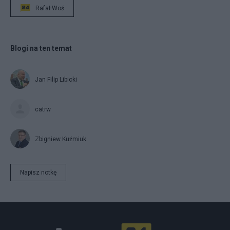
Rafał Woś
Blogi na ten temat
Jan Filip Libicki
catrw
Zbigniew Kuźmiuk
Napisz notkę