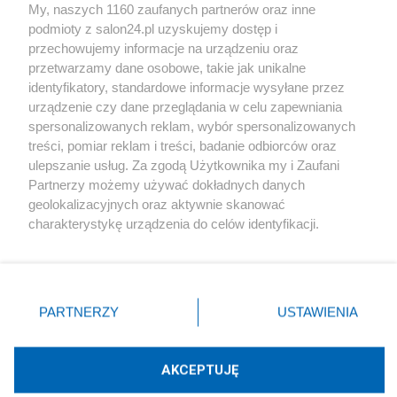
My, naszych 1160 zaufanych partnerów oraz inne
podmioty z salon24.pl uzyskujemy dostęp i
Społeczeństwo
przechowujemy informacje na urządzeniu oraz
przetwarzamy dane osobowe, takie jak unikalne
Kultura
identyfikatory, standardowe informacje wysyłane przez
urządzenie czy dane przeglądania w celu zapewniania
spersonalizowanych reklam, wybór spersonalizowanych
treści, pomiar reklam i treści, badanie odbiorców oraz
ulepszanie usług. Za zgodą Użytkownika my i Zaufani
X
Facebook
Instagram
Youtube
Partnerzy możemy używać dokładnych danych
geolokalizacyjnych oraz aktywnie skanować
charakterystykę urządzenia do celów identyfikacji.
Web Content Media sp. z o. o. © 2022
Ponieważ cenimy Twoją prywatność, prosimy o zgodę na
korzystanie z tych technologii poprzez kliknięcie
„Akceptuję”. Zgoda jest dobrowolna i zawsze możesz ją
Pomoc
O nas
Praca
Reklama
Kontakt
zmienić/wycofać klikając przycisk ustawień prywatności
PARTNERZY
USTAWIENIA
znajdujący się w lewym dolnym rogu strony
. Niektóre
rodzaje przetwarzania danych nie wymagają zgody
użytkownika, ale masz prawo sprzeciwić się takiemu
AKCEPTUJĘ
przetwarzaniu. Preferencje będą miały zastosowania tylko
Technologię dostarcza:
W3media.pl