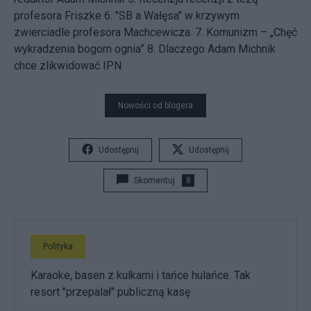
profesora Friszke
6. "SB a Wałęsa" w krzywym
zwierciadle profesora Machcewicza.
7. Komunizm – „Chęć
wykradzenia bogom ognia”
8. Dlaczego Adam Michnik
chce zlikwidować IPN
Nowości od blogera
Udostępnij
Udostępnij
Skomentuj
8
Polityka
Karaoke, basen z kulkami i tańce hulańce. Tak
resort "przepalał" publiczną kasę