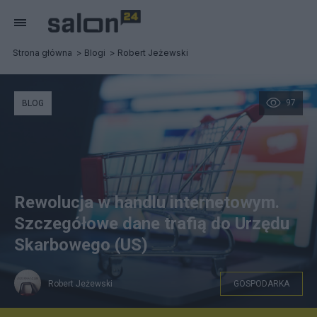
Strona główna
Blogi
Robert Jeżewski
97
BLOG
Rewolucja w handlu internetowym.
Szczegółowe dane trafią do Urzędu
Skarbowego (US)
Robert Jeżewski
GOSPODARKA
Zdjęcie ilustracyjne Autor/źródło: canva.com