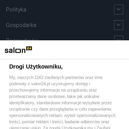
Polityka
Gospodarka
Rozmaitości
Technologie
Drogi Użytkowniku,
Sport
My, naszych 1162 zaufanych partnerów oraz inne
podmioty z salon24.pl uzyskujemy dostęp i
Społeczeństwo
przechowujemy informacje na urządzeniu oraz
przetwarzamy dane osobowe, takie jak unikalne
Kultura
identyfikatory, standardowe informacje wysyłane przez
urządzenie czy dane przeglądania w celu zapewniania
spersonalizowanych reklam, wybór spersonalizowanych
treści, pomiar reklam i treści, badanie odbiorców oraz
ulepszanie usług. Za zgodą Użytkownika my i Zaufani