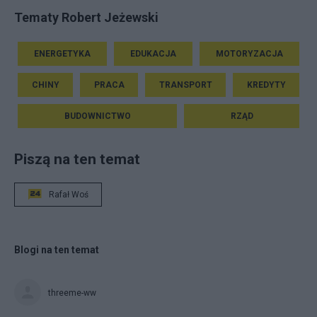
Tematy Robert Jeżewski
ENERGETYKA
EDUKACJA
MOTORYZACJA
CHINY
PRACA
TRANSPORT
KREDYTY
BUDOWNICTWO
RZĄD
Piszą na ten temat
Rafał Woś
Blogi na ten temat
threeme-ww